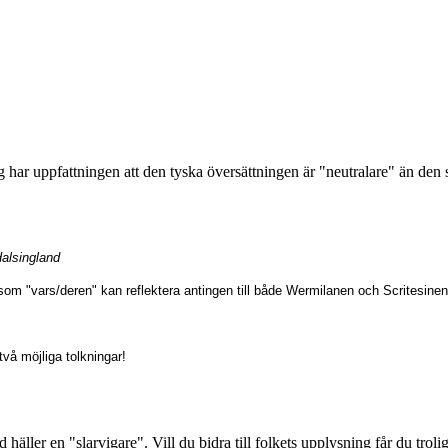
ag har uppfattningen att den tyska översättningen är "neutralare" än den
Halsingland
rsom "vars/deren" kan reflektera antingen till både Wermilanen och Scritesinen, e
vå möjliga tolkningar!
häller en "slarvigare". Vill du bidra till folkets upplysning får du troli