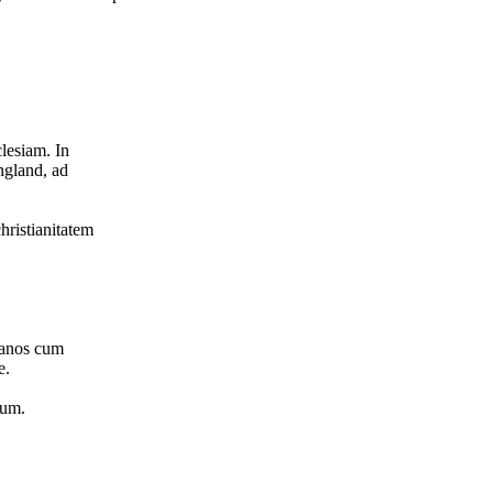
lesiam. In
ngland, ad
hristianitatem
lanos cum
e.
sum.