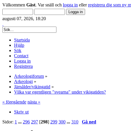
Välkommen
Gäst
. Var snäll och
logga in
eller
registrera dig som ny 
augusti 07, 2026, 18:20
Startsida
Hjälp
Sök
Contact
Logga in
Registrera
Arkeologiforum
»
Arkeologi
»
Järnålder/vikingatid
»
Vilka var egentligen "svearna" under vikigatiden?
« föregående
nästa »
Skriv ut
Sidor:
1
...
296
297
[
298
]
299
300
...
310
Gå ned