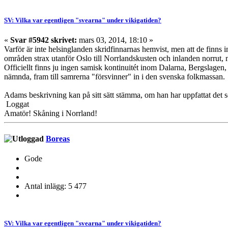
SV: Vilka var egentligen "svearna" under vikigatiden?
«
Svar #5942 skrivet:
mars 03, 2014, 18:10 »
Varför är inte helsinglanden skridfinnarnas hemvist, men att de finns in
områden strax utanför Oslo till Norrlandskusten och inlanden norrut, 
Officiellt finns ju ingen samisk kontinuitét inom Dalarna, Bergslagen
nämnda, fram till samrerna "försvinner" in i den svenska folkmassan.
Adams beskrivning kan på sitt sätt stämma, om han har uppfattat det so
Loggat
Amatör! Skåning i Norrland!
Boreas
Gode
Antal inlägg: 5 477
SV: Vilka var egentligen "svearna" under vikigatiden?