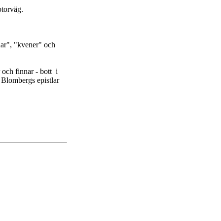
otorväg.
nar", "kvener" och
och finnar - bott i
i Blombergs epistlar