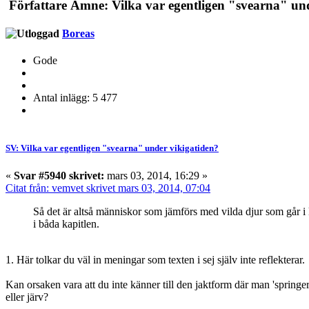
Författare
Ämne: Vilka var egentligen "svearna" und
Boreas
Gode
Antal inlägg: 5 477
SV: Vilka var egentligen "svearna" under vikigatiden?
«
Svar #5940 skrivet:
mars 03, 2014, 16:29 »
Citat från: vemvet skrivet mars 03, 2014, 07:04
Så det är altså människor som jämförs med vilda djur som går i
i båda kapitlen.
1. Här tolkar du väl in meningar som texten i sej själv inte reflekterar.
Kan orsaken vara att du inte känner till den jaktform där man 'springe
eller järv?