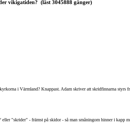
er vikigatiden? (läst 3045888 gånger)
 kyrkorna i Värmland? Knappast. Adam skriver att skridfinnarna styrs f
r' eller "skrider" - främst på skidor - så man småningom hinner i kapp me