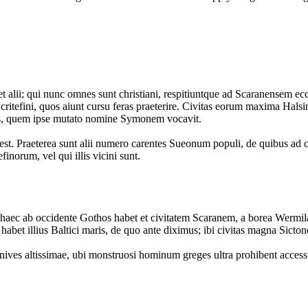
alii; qui nunc omnes sunt christiani, respitiuntque ad Scaranensem ecc
tefini, quos aiunt cursu feras praeterire. Civitas eorum maxima Halsi
us, quem ipse mutato nomine Symonem vocavit.
st. Praeterea sunt alii numero carentes Sueonum populi, de quibus ad c
norum, vel qui illis vicini sunt.
: haec ab occidente Gothos habet et civitatem Scaranem, a borea Wermi
abet illius Baltici maris, de quo ante diximus; ibi civitas magna Sicton
, nives altissimae, ubi monstruosi hominum greges ultra prohibent acces