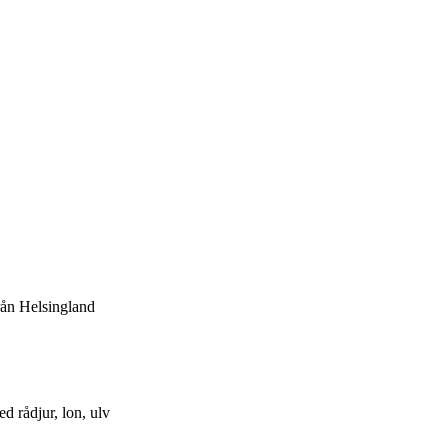
rån Helsingland
d rådjur, lon, ulv