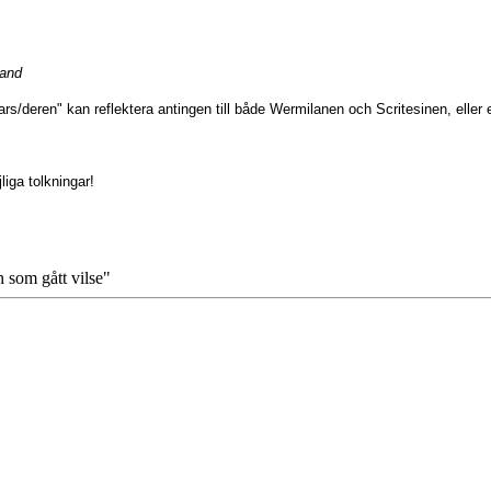
land
ars/deren" kan reflektera antingen till både Wermilanen och Scritesinen, eller e
iga tolkningar!
n som gått vilse"