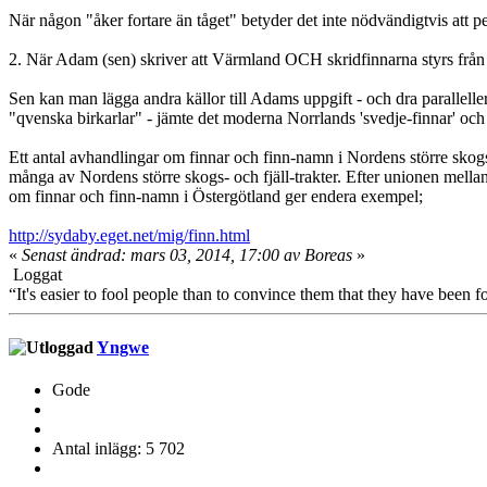
När någon "åker fortare än tåget" betyder det inte nödvändigtvis att 
2. När Adam (sen) skriver att Värmland OCH skridfinnarna styrs från H
Sen kan man lägga andra källor till Adams uppgift - och dra parallelle
"qvenska birkarlar" - jämte det moderna Norrlands 'svedje-finnar' och 
Ett antal avhandlingar om finnar och finn-namn i Nordens större skogst
många av Nordens större skogs- och fjäll-trakter. Efter unionen mella
om finnar och finn-namn i Östergötland ger endera exempel;
http://sydaby.eget.net/mig/finn.html
«
Senast ändrad: mars 03, 2014, 17:00 av Boreas
»
Loggat
“It's easier to fool people than to convince them that they have been f
Yngwe
Gode
Antal inlägg: 5 702