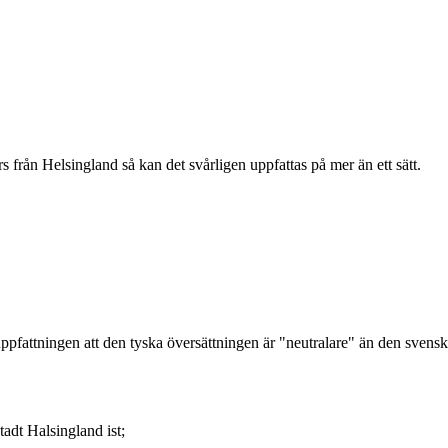
från Helsingland så kan det svårligen uppfattas på mer än ett sätt.
 uppfattningen att den tyska översättningen är "neutralare" än den svens
adt Halsingland ist;