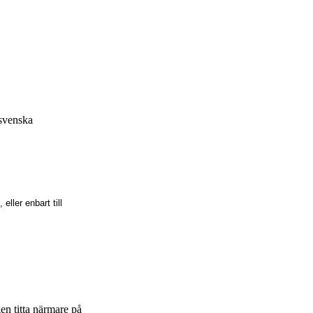
 svenska
ller enbart till
gen titta närmare på