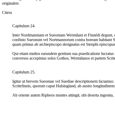
originalen:
Citera
Capitulum 24.
Inter Nordmanniam et Sueoniam Wermilani et Finnédi degunt, et 
confinio Sueonum vel Nortmannorum contra boream habitant Scri
quam primus ab archiepiscopo designatus est Stenphi episcop
Qui etiam multos earundem gentium sua praedicatione lucratus e
conversos accepimus solos Gothos, Wermilanos et partem Scritefi
Capitulum 25.
Igitur ut brevem Sueoniae vel Suediae descriptionem faciamus
Scritefinnis, quorum caput Halsingland, ab austro longitudinem h
Ab oriente autem Ripheos montes attingit, ubi deserta ingentia