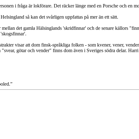
personen i fråga är lokförare. Det räcker länge med en Porsche och en m
elsingland så kan det svårligen uppfattas på mer än ett sätt.
r mellan det gamla Hälsinglands 'skridfinnar' och de senare källors "fin
'skogsfinnar'.
rakter visar att dom finsk-språkliga folken - som kvener, vener, vender 
n "svear, götar och vender" finns dom även i Sveriges södra delar. Harr
ooled.”