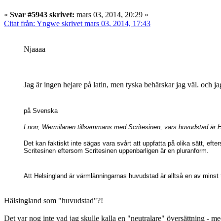
«
Svar #5943 skrivet:
mars 03, 2014, 20:29 »
Citat från: Yngwe skrivet mars 03, 2014, 17:43
Njaaaa
Jag är ingen hejare på latin, men tyska behärskar jag väl. och j
på Svenska
I norr, Wermilanen tillsammans med Scritesinen, vars huvudstad är 
Det kan faktiskt inte sägas vara svårt att uppfatta på olika sätt, efte
Scritesinen eftersom Scritesinen uppenbarligen är en pluranform.
Att Helsingland är värmlänningarnas huvudstad är alltså en av minst t
Hälsingland som "huvudstad"?!
Det var nog inte vad jag skulle kalla en "neutralare" översättning - med 