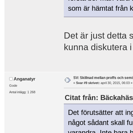
som är hämtat från käl
Det är just detta 
kunna diskutera 
SV: Skillnad mellan proffs och semi
Anganatyr
«
Svar #9 skrivet:
april 30, 2015, 06:03 »
Gode
Antal inlägg: 1 268
Citat från: Bäckahäst
Det förutsätter att in
något sådant skall f
varandra. Inte bara h