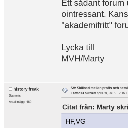
Ett sådant forum u
ointressant. Kansk
"akademifritt" fo
Lycka till
MVH/Marty
SV: Skillnad mellan proffs och semi
history freak
«
Svar #4 skrivet:
april 29, 2015, 12:15 »
Stammis
Antal inlägg: 482
Citat från: Marty skr
HF,VG