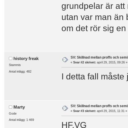
grundpelar är att
utan var man än be
om det rör sig en a
SV: Skillnad mellan proffs och semi
history freak
«
Svar #2 skrivet:
april 29, 2015, 09:26 »
Stammis
Antal inlägg: 482
I detta fall måste
SV: Skillnad mellan proffs och semi
Marty
«
Svar #3 skrivet:
april 29, 2015, 11:31 »
Gode
Antal inlägg: 1 469
HF,VG