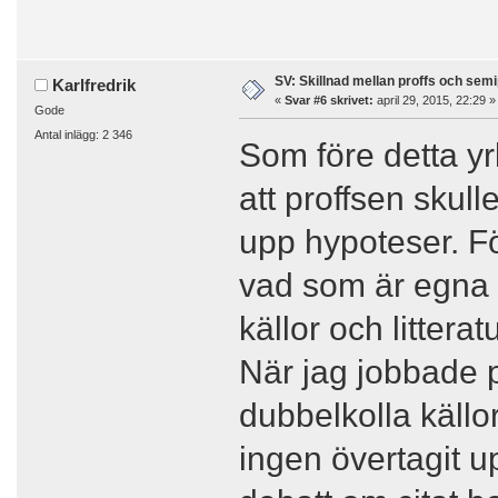
SV: Skillnad mellan proffs och semi
Karlfredrik
«
Svar #6 skrivet:
april 29, 2015, 22:29 »
Gode
Antal inlägg: 2 346
Som före detta yr
att proffsen skull
upp hypoteser. Fö
vad som är egna 
källor och litteratu
När jag jobbade på
dubbelkolla källo
ingen övertagit u