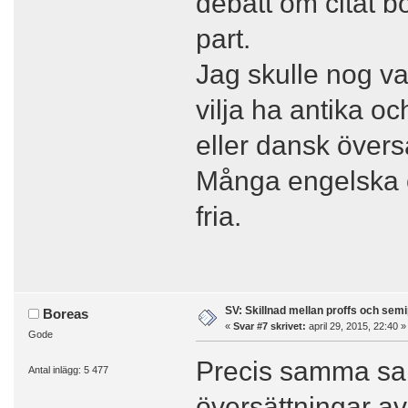
debatt om citat b
part.
Jag skulle nog va
vilja ha antika o
eller dansk översä
Många engelska öv
fria.
SV: Skillnad mellan proffs och semi
Boreas
«
Svar #7 skrivet:
april 29, 2015, 22:40 »
Gode
Precis samma sak 
Antal inlägg: 5 477
översättningar av