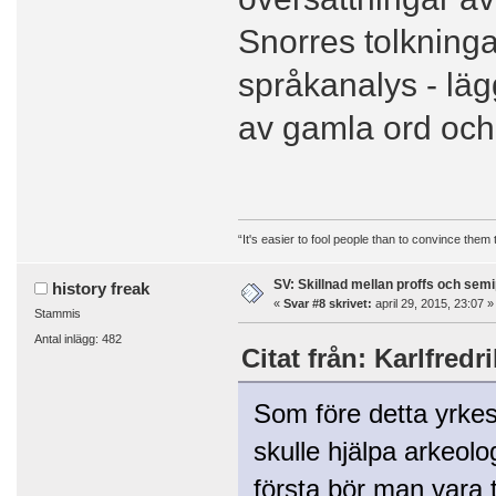
Snorres tolkning
språkanalys - lägg
av gamla ord och 
“It's easier to fool people than to convince them
SV: Skillnad mellan proffs och semi
history freak
«
Svar #8 skrivet:
april 29, 2015, 23:07 »
Stammis
Antal inlägg: 482
Citat från: Karlfredri
Som före detta yrkes
skulle hjälpa arkeolo
första bör man vara 