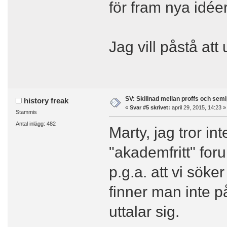
för fram nya idéer
Jag vill påstå att
SV: Skillnad mellan proffs och semi
history freak
«
Svar #5 skrivet:
april 29, 2015, 14:23 »
Stammis
Antal inlägg: 482
Marty, jag tror int
"akademfritt" for
p.g.a. att vi sök
finner man inte p
uttalar sig.