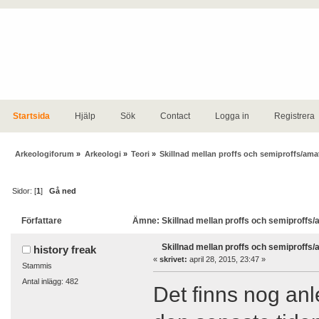
Startsida
Hjälp
Sök
Contact
Logga in
Registrera
Arkeologiforum
»
Arkeologi
»
Teori
»
Skillnad mellan proffs och semiproffs/amat
Sidor: [
1
]
Gå ned
Författare
Ämne: Skillnad mellan proffs och semiproffs/
Skillnad mellan proffs och semiproffs/
history freak
«
skrivet:
april 28, 2015, 23:47 »
Stammis
Antal inlägg: 482
Det finns nog anl