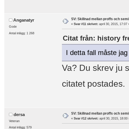
SV: Skillnad mellan proffs och semi
Anganatyr
«
Svar #11 skrivet:
april 30, 2015, 17:07 
Gode
Antal inlägg: 1 268
Citat från: history f
I detta fall måste jag
Va? Du skrev ju s
citatet postades
SV: Skillnad mellan proffs och semi
dersa
«
Svar #12 skrivet:
april 30, 2015, 18:00 
Veteran
Antal inlägg: 579