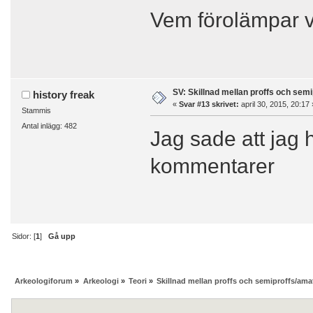
Vem förolämpar
SV: Skillnad mellan proffs och semi
history freak
«
Svar #13 skrivet:
april 30, 2015, 20:17 
Stammis
Antal inlägg: 482
Jag sade att jag 
kommentarer
Sidor: [
1
]
Gå upp
Arkeologiforum
»
Arkeologi
»
Teori
»
Skillnad mellan proffs och semiproffs/amat