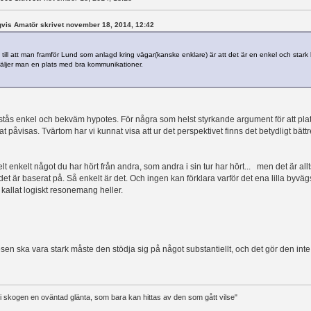
ågvis Amatör skrivet november 18, 2014, 12:42
till att man framför Lund som anlagd kring vägar(kanske enklare) är att det är en enkel och stark
ljer man en plats med bra kommunikationer.
tås enkel och bekväm hypotes. För några som helst styrkande argument för att pla
at påvisas. Tvärtom har vi kunnat visa att ur det perspektivet finns det betydligt bättr
lt enkelt något du har hört från andra, som andra i sin tur har hört... men det är all
t är baserat på. Så enkelt är det. Och ingen kan förklara varför det ena lilla byväg
 kallat logiskt resonemang heller.
esen ska vara stark måste den stödja sig på något substantiellt, och det gör den inte.
t i skogen en oväntad glänta, som bara kan hittas av den som gått vilse"