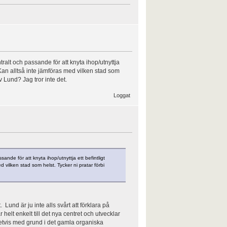
tralt och passande för att knyta ihop/utnyttja
. Kan alltså inte jämföras med vilken stad som
 Lund? Jag tror inte det.
Loggat
ande för att knyta ihop/utnyttja ett befintligt
d vilken stad som helst. Tycker ni pratar förbi
und är ju inte alls svårt att förklara på
 helt enkelt till det nya centret och utvecklar
ivetvis med grund i det gamla organiska