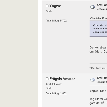
SV: Fö
Yngwe
«
Svar #
Gode
Citat från: Ku
Antal inlägg: 5 702
Vi har väl t
som heter re
Vissa rednam
Det konstiga 
områden. Denn
" Det finns mit
SV: Fö
Frågvis Amatör
«
Svar #
Avslutat konto
Gode
Yngwe. Dina k
Antal inlägg: 1 832
Jag citerar va
göra det då. 