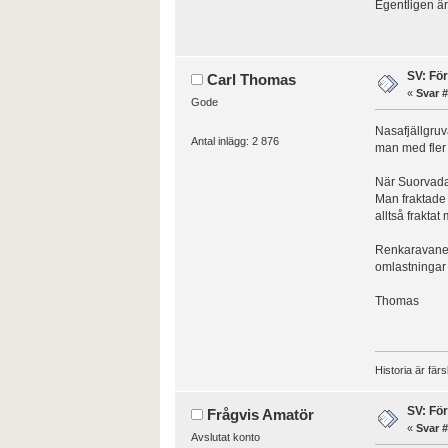
Egentligen är 
SV: Fö
Carl Thomas
«
Svar #
Gode
Nasafjällgruv
Antal inlägg: 2 876
man med fler r
När Suorvada
Man fraktade 
alltså frakta
Renkaravaner 
omlastningar -
Thomas
Historia är fär
SV: Fö
Frågvis Amatör
«
Svar #
Avslutat konto