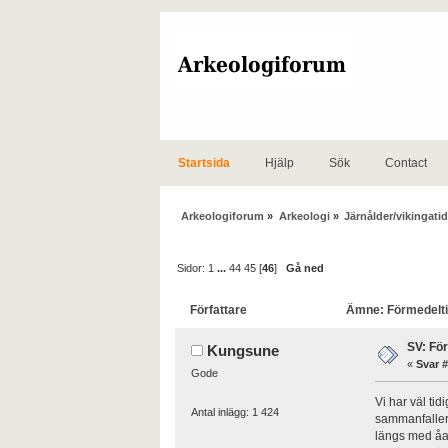
Startsida
Hjälp
Sök
Contact
Arkeologiforum
»
Arkeologi
»
Järnålder/vikingatid
Sidor:
1
...
44
45
[
46
]
Gå ned
Författare
Ämne: Förmedeltid
SV: Fö
Kungsune
«
Svar #
Gode
Vi har väl ti
Antal inlägg: 1 424
sammanfaller
längs med åa