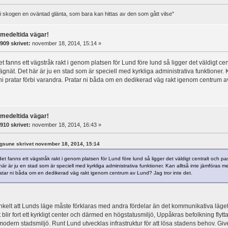
t i skogen en oväntad glänta, som bara kan hittas av den som gått vilse"
rmedeltida vägar!
909 skrivet:
november 18, 2014, 15:14 »
 fanns ett vägstråk rakt i genom platsen för Lund före lund så ligger det väldigt cen
 vägnät. Det här är ju en stad som är speciell med kyrkliga administrativa funktioner
 ni pratar förbi varandra. Pratar ni båda om en dedikerad väg rakt igenom centrum av
rmedeltida vägar!
910 skrivet:
november 18, 2014, 16:43 »
ngsune skrivet november 18, 2014, 15:14
t fanns ett vägstråk rakt i genom platsen för Lund före lund så ligger det väldigt centralt och pass
är är ju en stad som är speciell med kyrkliga administrativa funktioner. Kan alltså inte jämföras me
atar ni båda om en dedikerad väg rakt igenom centrum av Lund? Jag tror inte det.
enkelt att Lunds läge måste förklaras med andra fördelar än det kommunikativa läget. L
 blir fort ett kyrkligt center och därmed en högstatusmiljö, Uppåkras befolkning flyttar
d modern stadsmiljö. Runt Lund utvecklas infrastruktur för att lösa stadens behov. G