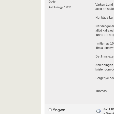
Gode
Varken Lund e
Antal inlägg: 1 832
alltid en strä
Hur både Lund
När det gäller
alltid kalla 
fanns det nog
I mitten av 1
första stenky
Det finns exe
Anledningen t
kristendom o
Borgeby/Lödde
Thomas I
SV: Fö
Yngwe
«
Svar #