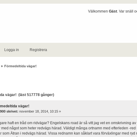
Välkommen
Gäst
. Var snäll 
Logga in
Registrera
»
Förmedeltida vägar!
a vägar! (läst 517778 gånger)
rmedeltida vägar!
900 skrivet:
november 18, 2014, 10:15 »
digare haft en tråd om ridvägar? Engelskans road är så vitt jag vet en omskrivning
 med något som heter redvägs härad. Väldigt många ortnamn med efterleden -red s
r som Ätran i redvägs härad. Vissa rednamn kan såklart vara förväxlingar med ryd