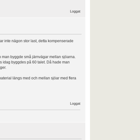
Loggat
tar inte nägon stor last, detta kompenserade
ch man byggde små järnvägar mellan sjöarna.
inns idag byggdes på 60 talet. Då hade man
ger.
aterial längs med och mellan sjöar med flera
Loggat