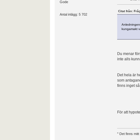
Gode
Citat från: Fr
Antal inlägg: 5 702
Anledningen 
kungamakt vä
Du menar förs
inte alls kunn
Det hela är he
som antagande
finns inget så
För att hypot
" Det finns mit