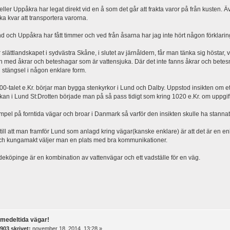
ller Uppåkra har legat direkt vid en å som det går att frakta varor på från kusten. 
cka kvar att transportera varorna.
 och Uppåkra har fått timmer och ved från åsarna har jag inte hört någon förklaring 
 slättlandskapet i sydvästra Skåne, i slutet av järnåldern, får man tänka sig höstar, 
och med åkrar och beteshagar som är vattensjuka. Där det inte fanns åkrar och bet
 stängsel i någon enklare form.
000-talet e.Kr. börjar man bygga stenkyrkor i Lund och Dalby. Uppstod insikten om e
rkan i Lund St:Drotten började man på så pass tidigt som kring 1020 e.Kr. om uppgif
mpel på forntida vägar och broar i Danmark så varför den insikten skulle ha stannat 
ill att man framför Lund som anlagd kring vägar(kanske enklare) är att det är en en
ch kungamakt väljer man en plats med bra kommunikationer.
köpinge är en kombination av vattenvägar och ett vadställe för en väg.
rmedeltida vägar!
903 skrivet:
november 18, 2014, 13:28 »