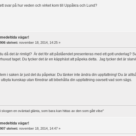
å ett svar på hur veden och virket kom till Uppåkra och Lund?
rmedeltida vägar!
906 skrivet:
november 18, 2014, 14:25 »
 du då det är rimligt? Är det för att påståendet presenteras med ett gott underlag? Sv
huvud taget. Du tycker det är en käpphäst att påpeka detta. Jag tycker det är slarvig
blem i saken är just det du påpekar. Du tänker inte ändra din uppfattning! Du är allts
 utbyta kunskap utan föredrar att bibehålla din uppfattning oavsett vad som sägs.
t i skogen en oväntad glänta, som bara kan hittas av den som gått vilse"
rmedeltida vägar!
907 skrivet:
november 18, 2014, 14:47 »