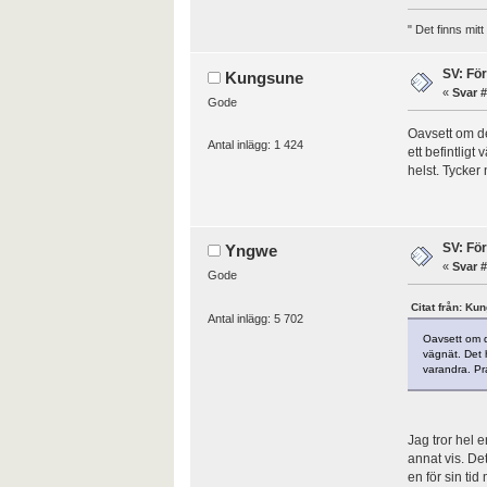
" Det finns mit
SV: Fö
Kungsune
«
Svar #
Gode
Oavsett om det
Antal inlägg: 1 424
ett befintligt
helst. Tycker
SV: Fö
Yngwe
«
Svar #
Gode
Citat från: Ku
Antal inlägg: 5 702
Oavsett om de
vägnät. Det h
varandra. Pr
Jag tror hel 
annat vis. Det
en för sin ti