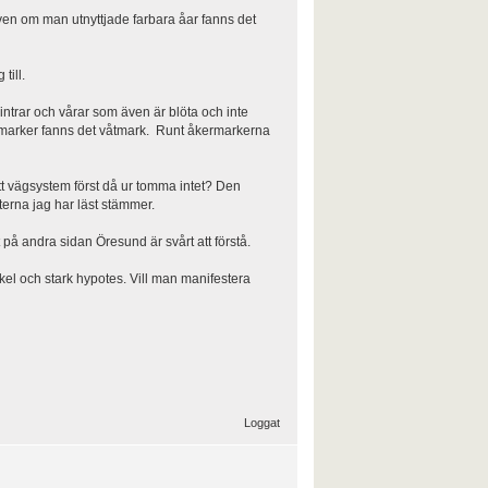
Även om man utnyttjade farbara åar fanns det
till.
vintrar och vårar som även är blöta och inte
esmarker fanns det våtmark. Runt åkermarkerna
tt vägsystem först då ur tomma intet? Den
terna jag har läst stämmer.
på andra sidan Öresund är svårt att förstå.
kel och stark hypotes. Vill man manifestera
Loggat