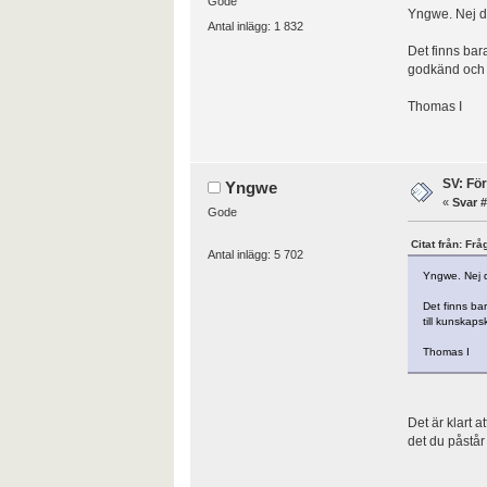
Gode
Yngwe. Nej du
Antal inlägg: 1 832
Det finns bara
godkänd och t
Thomas I
SV: Fö
Yngwe
«
Svar #
Gode
Citat från: Fr
Antal inlägg: 5 702
Yngwe. Nej du
Det finns bar
till kunskaps
Thomas I
Det är klart a
det du påstår