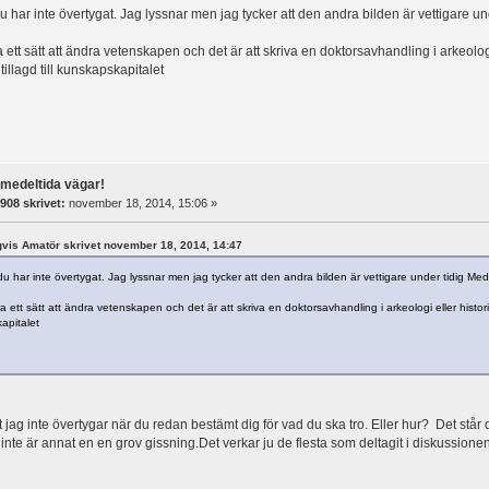
 har inte övertygat. Jag lyssnar men jag tycker att den andra bilden är vettigare und
 ett sätt att ändra vetenskapen och det är att skriva en doktorsavhandling i arkeolog
illagd till kunskapskapitalet
rmedeltida vägar!
908 skrivet:
november 18, 2014, 15:06 »
ågvis Amatör skrivet november 18, 2014, 14:47
 har inte övertygat. Jag lyssnar men jag tycker att den andra bilden är vettigare under tidig Mede
a ett sätt att ändra vetenskapen och det är att skriva en doktorsavhandling i arkeologi eller histo
kapitalet
tt jag inte övertygar när du redan bestämt dig för vad du ska tro. Eller hur? Det står d
 inte är annat en en grov gissning.Det verkar ju de flesta som deltagit i diskussionen