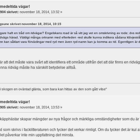
rmedeltida vägar!
904 skrivet:
november 18, 2014, 13:32 »
ngsune skrivet november 18, 2014, 10:15
idigare haft en tråd om ridvägar? Engelskans road är så vitt jag vet en omskrivning av rode; dvs
dvägs härad. Väldigt många ortnamn med efterleden -red skulle kunna indikera sådana klövjestr
n kan såklart vara förväxlingar med ryd men även ryd-namn kan ju komma av rid. Egentligen är det 
är att det måste vara svårt att identifiera ett område utifrån det att där finns en ri
a ridväg måste ha särskilt betydelse alltså.
t i skogen en oväntad glänta, som bara kan hittas av den som gått vilse"
rmedeltida vägar!
905 skrivet:
november 18, 2014, 13:53 »
äpphästar skapar mängder av nya frågor och märkliga omständigheter som du är he
d som skrivs i facklitteraturen och tycker det verkar rimligt. Om du tycker det är kul at
Det påverkar inte min uppfattning det minsta.