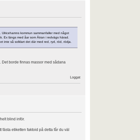
 red. Ulricehamns kommun sammanfaller med något
åk. Ex längs med åar som Ätran i redvägs härad.
inte så solklart det där med red, ryd, röd, rödja.
dväg. Det borde finnas massor med sådana
Loggat
lt blind inför.
t fästa etiketten faktoid på detta får du väl