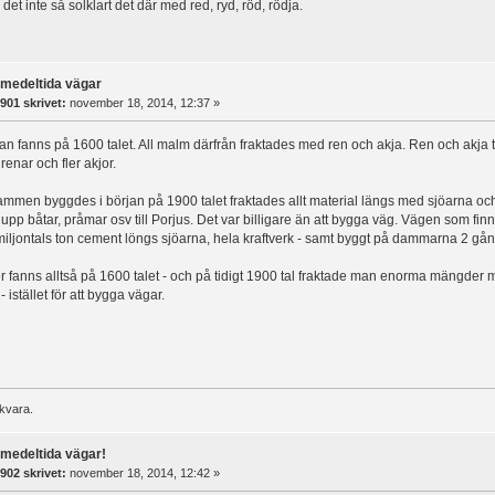
det inte så solklart det där med red, ryd, röd, rödja.
rmedeltida vägar
901 skrivet:
november 18, 2014, 12:37 »
an fanns på 1600 talet. All malm därfrån fraktades med ren och akja. Ren och akja 
enar och fler akjor.
mmen byggdes i början på 1900 talet fraktades allt material längs med sjöarna o
upp båtar, pråmar osv till Porjus. Det var billigare än att bygga väg. Vägen som f
t miljontals ton cement löngs sjöarna, hela kraftverk - samt byggt på dammarna 2 gån
fanns alltså på 1600 talet - och på tidigt 1900 tal fraktade man enorma mängder m
 istället för att bygga vägar.
skvara.
rmedeltida vägar!
902 skrivet:
november 18, 2014, 12:42 »