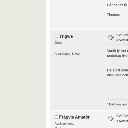
Går det att f
Thomas I
SV: Fö
Yngwe
«
Svar #
Gode
Varför tycker
Antal inlägg: 5 702
underlag över
Hela ditt pro
diskutera och
" Det finns mit
SV: Fö
Frågvis Amatör
«
Svar #
Avslutat konto