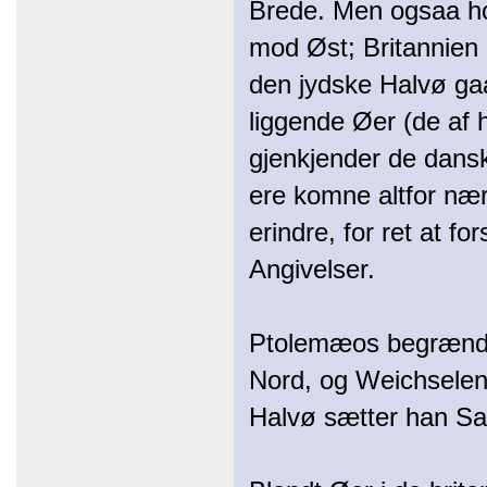
Brede. Men ogsaa ho
mod Øst; Britannien
den jydske Halvø gaa
liggende Øer (de af 
gjenkjender de dans
ere komne altfor næ
erindre, for ret at 
Angivelser.
Ptolemæos begrænds
Nord, og Weichselen
Halvø sætter han Sa