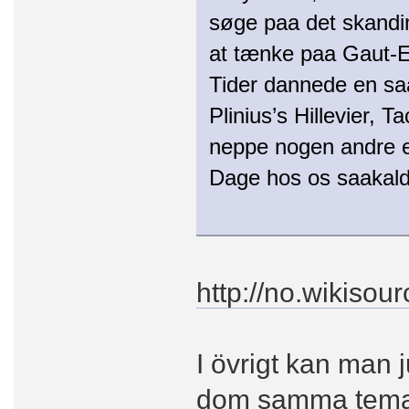
søge paa det skandi
at tænke paa Gaut-El
Tider dannede en saa
Plinius’s Hillevier, 
neppe nogen andre e
Dage hos os saakald
http://no.wikisou
I övrigt kan man
dom samma tema