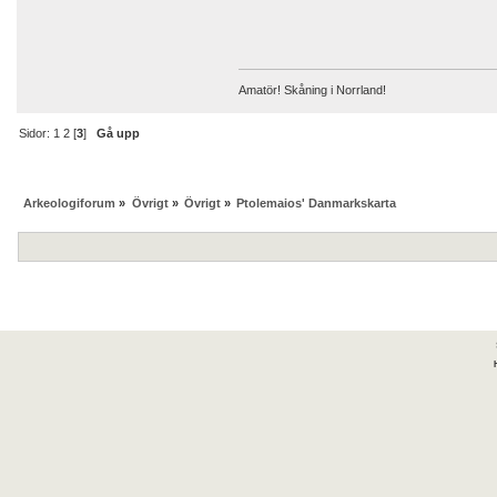
Amatör! Skåning i Norrland!
Sidor:
1
2
[
3
]
Gå upp
Arkeologiforum
»
Övrigt
»
Övrigt
»
Ptolemaios' Danmarkskarta