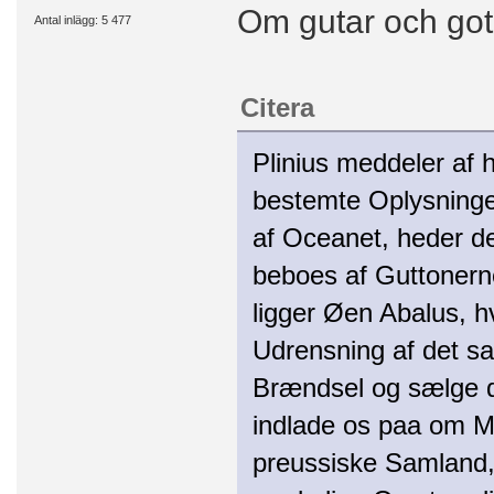
Om gutar och gote
Antal inlägg: 5 477
Citera
Plinius meddeler af 
bestemte Oplysninge
af Oceanet, heder d
beboes af Guttonerne
ligger Øen Abalus, h
Udrensning af det s
Brændsel og sælge de
indlade os paa om M
preussiske Samland, 