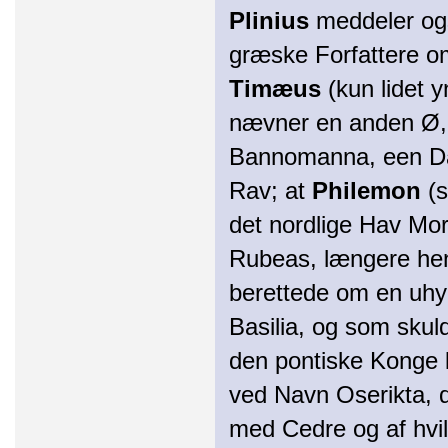
Plinius
meddeler ogsa
græske Forfattere o
Timæus
(kun lidet 
nævner en anden Ø, 
Bannomanna, een Dag
Rav; at
Philemon
(s
det nordlige Hav Mor
Rubeas, længere he
berettede om en uhy
Basilia, og som skuld
den pontiske Konge
ved Navn Oserikta, 
med Cedre og af hvil