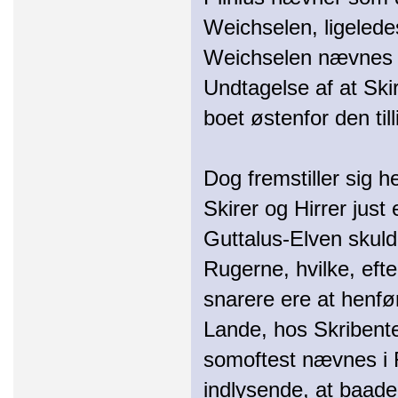
Weichselen, ligelede
Weichselen nævnes 
Undtagelse af at Skir
boet østenfor den ti
Dog fremstiller sig 
Skirer og Hirrer just
Guttalus-Elven skul
Rugerne, hvilke, efte
snarere ere at henfø
Lande, hos Skribent
somoftest nævnes i 
indlysende, at baade