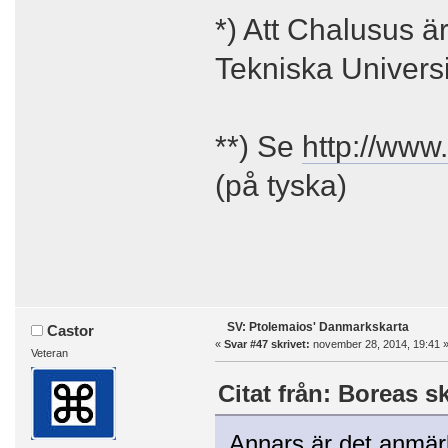
*) Att Chalusus ä
Tekniska Universi
**) Se
http://www.
(på tyska)
SV: Ptolemaios' Danmarkskarta
Castor
«
Svar #47 skrivet:
november 28, 2014, 19:41 
Veteran
Citat från: Boreas s
Annars är det anmärk