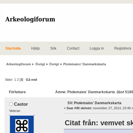
Startsida
Hjälp
Sök
Contact
Logga in
Registrera
Arkeologiforum
»
Övrigt
»
Övrigt
»
Ptolemaios' Danmarkskarta
Sidor:
1
2
[
3
]
Gå ned
Författare
Ämne: Ptolemaios' Danmarkskarta (läst 5180
SV: Ptolemaios' Danmarkskarta
Castor
«
Svar #40 skrivet:
november 27, 2014, 23:48 
Veteran
Citat från: vemvet s