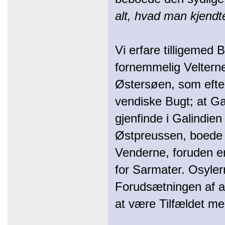
alt, hvad man kjendt
Vi erfare tilligemed
fornemmelig Velterne
Østersøen, som efter
vendiske Bugt; at Ga
gjenfinde i Galindie
Østpreussen, boede 
Venderne, foruden 
for Sarmater. Osyler
Forudsætningen af a
at være Tilfældet m