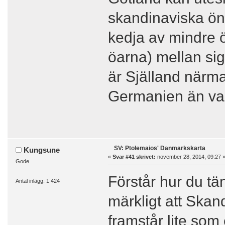
skandinaviska ön
kedja av mindre 
öarna) mellan sig
är Själland närm
Germanien än vad
SV: Ptolemaios' Danmarkskarta
Kungsune
«
Svar #41 skrivet:
november 28, 2014, 09:27 
Gode
Förstår hur du tä
Antal inlägg: 1 424
märkligt att Ska
framstår lite som