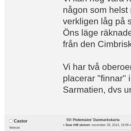
någon som helst m
verkligen låg på
Öns läge räknades
från den Cimbris
Vi har två oberoe
placerar "finnar"
Sarmatien, dvs u
SV: Ptolemaios' Danmarkskarta
Castor
«
Svar #48 skrivet:
november 28, 2014, 19:58 
Veteran