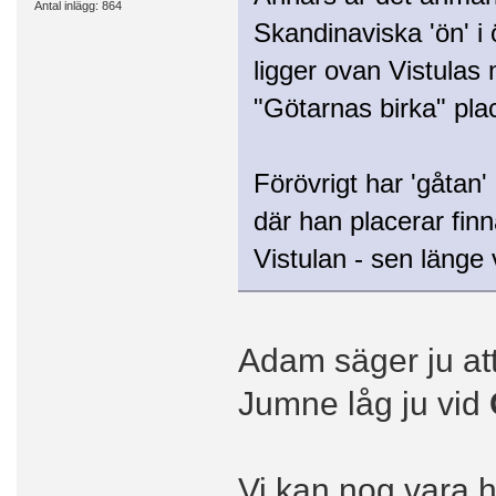
Antal inlägg: 864
Skandinaviska 'ön' i 
ligger ovan Vistula
"Götarnas birka" pla
Förövrigt har 'gåtan'
där han placerar fin
Vistulan - sen länge v
Adam säger ju at
Jumne låg ju vid
Vi kan nog vara h