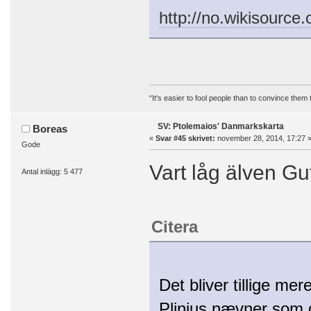
http://no.wikisource
“It's easier to fool people than to convince them
SV: Ptolemaios' Danmarkskarta
Boreas
«
Svar #45 skrivet:
november 28, 2014, 17:27 
Gode
Vart låg älven Gu
Antal inlägg: 5 477
Citera
Det bliver tillige me
Plinius nævner som 