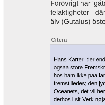
Förövrigt har 'gå
felaktigheter - d
älv (Gutalus) öste
Citera
Hans Karter, der en
ogsaa store Fremskri
hos ham ikke paa la
fremstilledes; den j
Oceanets, det vil he
derhos i sit Verk nø