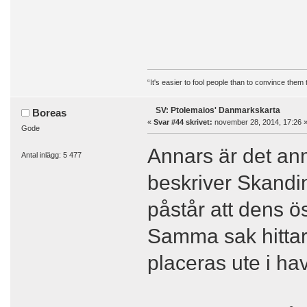
“It's easier to fool people than to convince them
SV: Ptolemaios' Danmarkskarta
Boreas
«
Svar #44 skrivet:
november 28, 2014, 17:26 
Gode
Annars är det an
Antal inlägg: 5 477
beskriver Skandina
påstår att dens ö
Samma sak hittar
placeras ute i ha