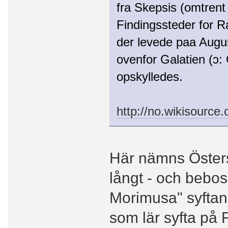
fra Skepsis (omtrent
Findingssteder for 
der levede paa Augu
ovenfor Galatien (ɔ: 
opskylledes.
http://no.wikisource
Här nämns Östers
långt - och bebos
Morimusa" syftan
som lär syfta på 