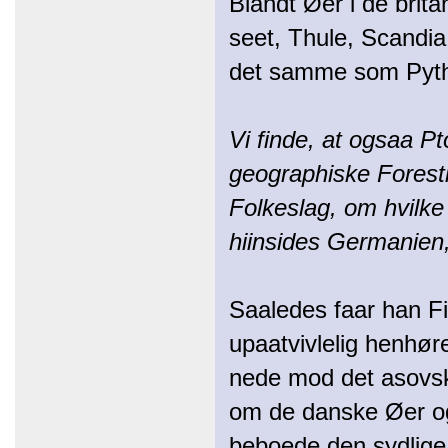
Blandt Øer i de brit
seet, Thule, Scandi
det samme som Pyth
Vi finde, at ogsaa P
geographiske Foresti
Folkeslag, om hvilke
hiinsides Germanien,
Saaledes faar han F
upaatvivlelig henhør
nede mod det asovsk
om de danske Øer og
beboede den sydlige