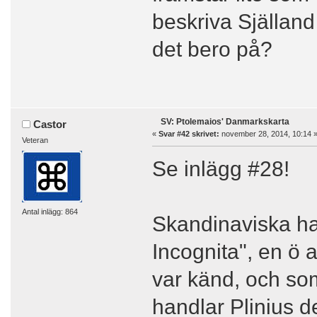
beskriva Själland
det bero på?
SV: Ptolemaios' Danmarkskarta
Castor
«
Svar #42 skrivet:
november 28, 2014, 10:14 
Veteran
Se inlägg #28!
Antal inlägg: 864
Skandinaviska hal
Incognita", en ö 
var känd, och so
handlar Plinius d