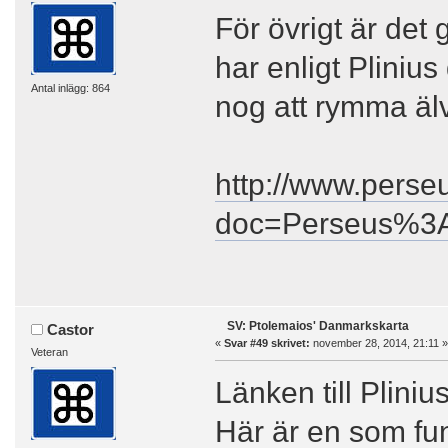
För övrigt är det
har enligt Pliniu
Antal inlägg: 864
nog att rymma älv
http://www.perseu
doc=Perseus%3
SV: Ptolemaios' Danmarkskarta
Castor
«
Svar #49 skrivet:
november 28, 2014, 21:11 »
Veteran
Länken till Pliniu
Här är en som fu