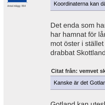
Koordinaterna kan där
Antal inlägg: 864
Det enda som har 
har hamnat för lå
mot öster i ställ
drabbat Skottland
Citat från: vemvet s
Kanske är det Gotlan
Gotland kan utesl