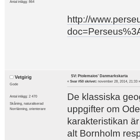
Antal inlägg: 864
http://www.perseu
doc=Perseus%3
SV: Ptolemaios' Danmarkskarta
Vetgirig
«
Svar #50 skrivet:
november 28, 2014, 21:33 
Gode
De klassiska geo
Antal inlägg: 2 470
Skåning, naturaliserad
uppgifter om Oder
Norrlänning, orienterare
karakteristikan 
alt Bornholm res