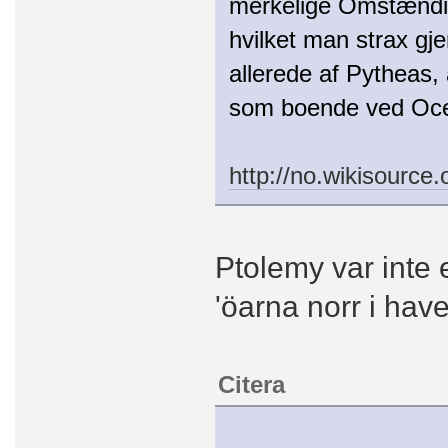
merkelige Omstændig
hvilket man strax gj
allerede af Pytheas,
som boende ved Oce
http://no.wikisource
Ptolemy var inte 
'öarna norr i havet
Citera