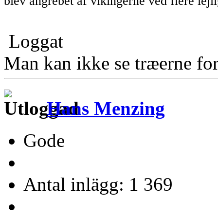
blev angrebet af vikingerne ved flere lejl
Loggat
Man kan ikke se træerne for
Hans Menzing
Gode
Antal inlägg: 1 369