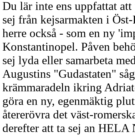
Du lär inte ens uppfattat at
sej från kejsarmakten i Öst-
herre också - som en ny 'imp
Konstantinopel. Påven behöv
sej lyda eller samarbeta med
Augustins "Gudastaten" såg 
krämmaradeln ikring Adriate
göra en ny, egenmäktig plu
återerövra det väst-romersk
derefter att ta sej an HELA