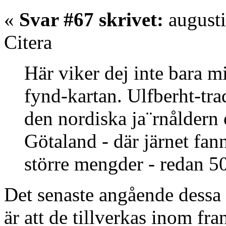
«
Svar #67 skrivet:
augusti
Citera
Här viker dej inte bara m
fynd-kartan. Ulfberht-trad
den nordiska ja¨rnåldern 
Götaland - där järnet fann
större mengder - redan 5
Det senaste angående dessa 
är att de tillverkas inom fra