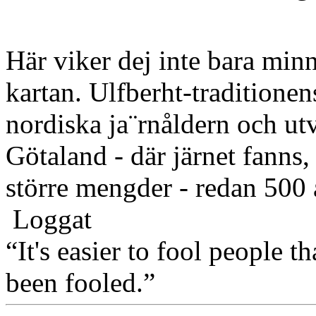
Här viker dej inte bara min
kartan. Ulfberht-traditionens
nordiska ja¨rnåldern och ut
Götaland - där järnet fanns,
större mengder - redan 500
Loggat
“It's easier to fool people 
been fooled.”