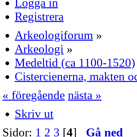
Logga in
Registrera
Arkeologiforum
»
Arkeologi
»
Medeltid (ca 1100-1520)
Cistercienerna, makten o
« föregående
nästa »
Skriv ut
Sidor:
1
2
3
[
4
]
Gå ned