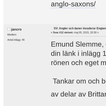
anglo-saxons/
SV: Angler och daner invaderar Englan
jancro
«
Svar #12 skrivet:
maj 05, 2015, 20:30 »
Medlem
Antal inlägg: 46
Emund Slemme, en 
din länk i inlägg 
rönen och eget ma
Tankar om och be
av delar av Britta