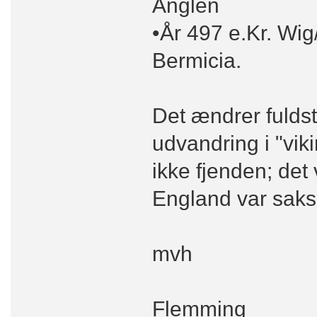
Anglen
•År 497 e.Kr. Wig
Bermicia.
Det ændrer fuldst
udvandring i "vi
ikke fjenden; det
England var saksi
mvh
Flemming