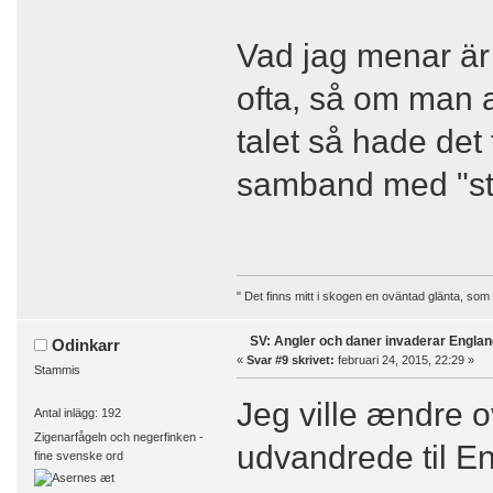
Vad jag menar är a
ofta, så om man a
talet så hade det 
samband med "sta
" Det finns mitt i skogen en oväntad glänta, som
SV: Angler och daner invaderar Englan
Odinkarr
«
Svar #9 skrivet:
februari 24, 2015, 22:29 »
Stammis
Jeg ville ændre o
Antal inlägg: 192
Zigenarfågeln och negerfinken -
udvandrede til Eng
fine svenske ord