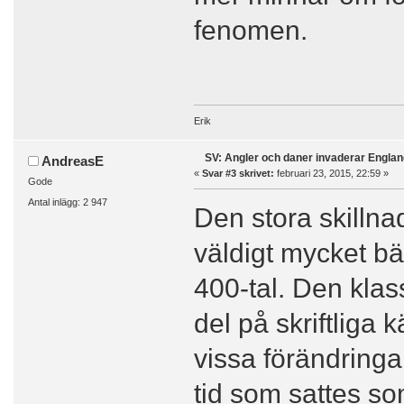
fenomen.
Erik
SV: Angler och daner invaderar Englan
AndreasE
«
Svar #3 skrivet:
februari 23, 2015, 22:59 »
Gode
Antal inlägg: 2 947
Den stora skillna
väldigt mycket bä
400-tal. Den klass
del på skriftliga 
vissa förändringa
tid som sattes som