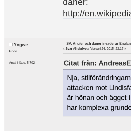
daner:
http://en.wikipedi
SV: Angler och daner invaderar Englan
Yngwe
«
Svar #8 skrivet:
februari 24, 2015, 22:17 »
Gode
Citat från: AndreasE
Antal inlägg: 5 702
Nja, stilförändringar
attacken mot Lindisf
är hönan och ägget i 
har komplexa grunde