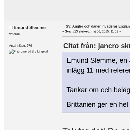
SV: Angler och daner invaderar Englan
Emund Slemme
«
Svar #13 skrivet:
maj 06, 2015, 11:01 »
Veteran
Citat från: jancro sk
Antal inlägg: 976
Emund Slemme, en alld
inlägg 11 med referen
Tankar om och belägg
Brittanien ger en hel