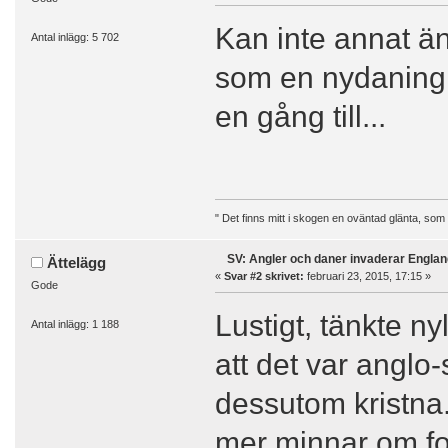
Kan inte annat ä
Antal inlägg: 5 702
som en nydaning, 
en gång till...
" Det finns mitt i skogen en oväntad glänta, som
SV: Angler och daner invaderar Englan
Ättelägg
«
Svar #2 skrivet:
februari 23, 2015, 17:15 »
Gode
Lustigt, tänkte ny
Antal inlägg: 1 188
att det var anglo
dessutom kristna.
mer minnar om fo