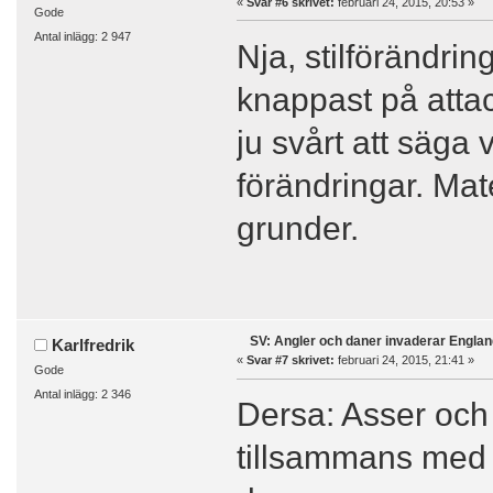
«
Svar #6 skrivet:
februari 24, 2015, 20:53 »
Gode
Antal inlägg: 2 947
Nja, stilförändrin
knappast på atta
ju svårt att säga
förändringar. Mat
grunder.
SV: Angler och daner invaderar Englan
Karlfredrik
«
Svar #7 skrivet:
februari 24, 2015, 21:41 »
Gode
Antal inlägg: 2 346
Dersa: Asser oc
tillsammans med a