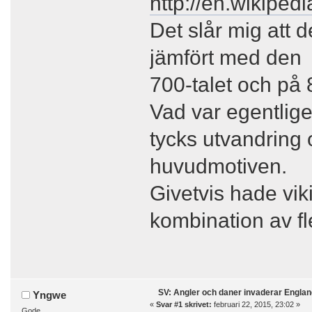
http://en.wikiped
Det slår mig att 
jämfört med den 
700-talet och på 
Vad var egentlige
tycks utvandring 
huvudmotiven.
Givetvis hade vik
kombination av fl
SV: Angler och daner invaderar Englan
Yngwe
«
Svar #1 skrivet:
februari 22, 2015, 23:02 »
Gode