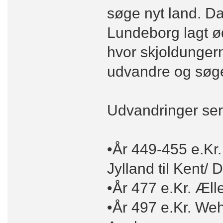
søge nyt land. Dan
Lundeborg lagt ød
hvor skjoldungern
udvandre og søge
Udvandringer ser
•År 449-455 e.Kr.
Jylland til Kent/ 
•År 477 e.Kr. Æll
•År 497 e.Kr. We