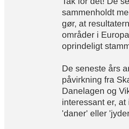
Tak for det! De s
sammenholdt med 
gør, at resultatern
områder i Europa,
oprindeligt stamm
De seneste års a
påvirkning fra S
Danelagen og Vik
interessant er, at 
'daner' eller 'jyde