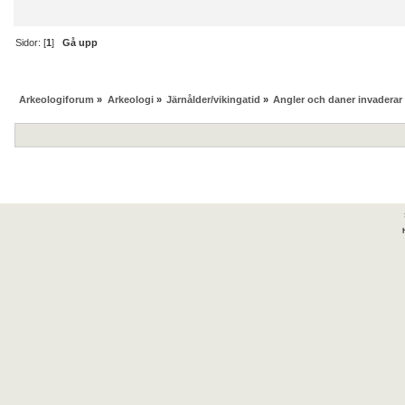
Sidor: [
1
]
Gå upp
Arkeologiforum
»
Arkeologi
»
Järnålder/vikingatid
»
Angler och daner invaderar