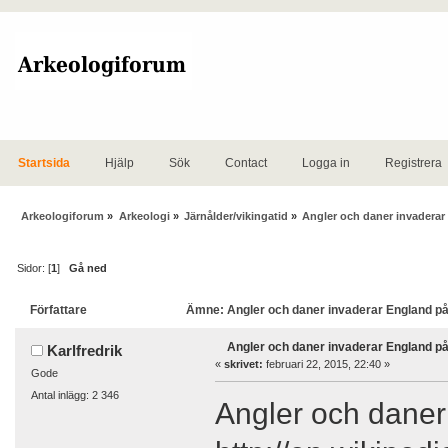
Startsida
Hjälp
Sök
Contact
Logga in
Registrera
Arkeologiforum
»
Arkeologi
»
Järnålder/vikingatid
»
Angler och daner invaderar
Sidor: [
1
]
Gå ned
Författare
Ämne: Angler och daner invaderar England på 
Angler och daner invaderar England på
Karlfredrik
«
skrivet:
februari 22, 2015, 22:40 »
Gode
Antal inlägg: 2 346
Angler och daner