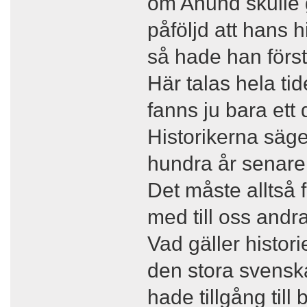
om Anund skulle g
påföljd att hans h
så hade han förstå
Här talas hela t
fanns ju bara ett 
Historikerna säge
hundra år senare,
Det måste alltså
med till oss andra
Vad gäller histor
den stora svenska
hade tillgång til