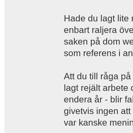
Hade du lagt lite r
enbart raljera öve
saken på dom web
som referens i an
Att du till råga p
lagt rejält arbete 
endera år - blir f
givetvis ingen att
var kanske men