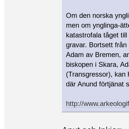
Om den norska ynglin
men om ynglinga-ät
katastrofala tåget ti
gravar. Bortsett frå
Adam av Bremen, ann
biskopen i Skara, Ad
(Transgressor), kan ha
där Anund förtjänat s
http://www.arkeolog