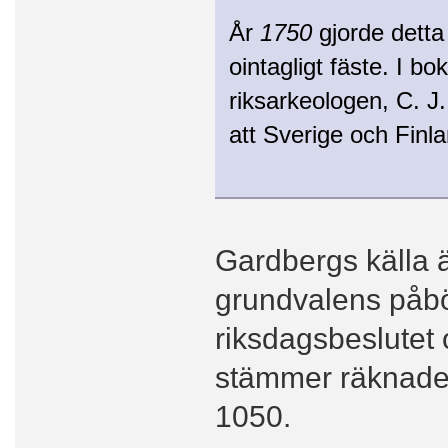
År
1750
gjorde detta
ointagligt fäste. I b
riksarkeologen, C. J.
att Sverige och Finl
Gardbergs källa 
grundvalens påbör
riksdagsbeslutet
stämmer räknades
1050.