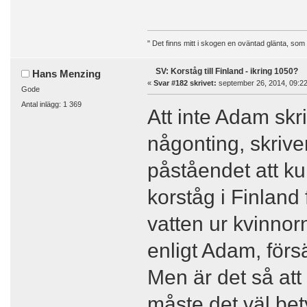
" Det finns mitt i skogen en oväntad glänta, som
SV: Korståg till Finland - ikring 1050?
Hans Menzing
«
Svar #182 skrivet:
september 26, 2014, 09:22
Gode
Antal inlägg: 1 369
Att inte Adam skr
någonting, skrive
påståendet att ku
korståg i Finland 
vatten ur kvinnor
enligt Adam, förs
Men är det så att
måste det väl bet