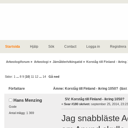
Startsida
Hjälp
Sök
Contact
Logga in
Registrera
Arkeologiforum
»
Arkeologi
»
Järnålder/vikingatid
»
Korståg till Finland - ikring
Sidor:
1
...
8
9
[
10
]
11
12
...
14
Gå ned
Författare
Ämne: Korståg till Finland - ikring 1050? (läs
SV: Korståg till Finland - ikring 1050?
Hans Menzing
«
Svar #180 skrivet:
september 25, 2014, 23:23
Gode
Antal inlägg: 1 369
Jag snabbläste A