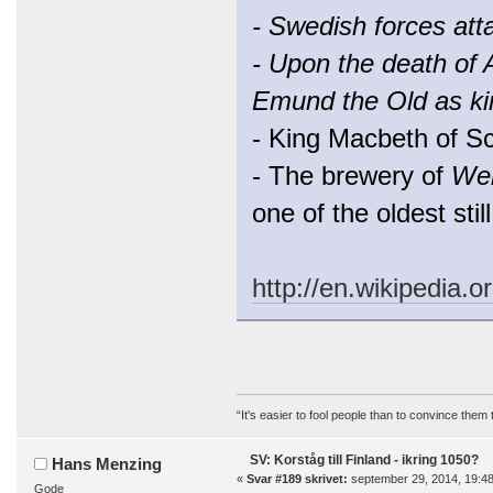
- Swedish forces att
- Upon the death of 
Emund the Old as ki
- King Macbeth of S
- The brewery of
Wel
one of the oldest stil
http://en.wikipedia.o
“It's easier to fool people than to convince them
SV: Korståg till Finland - ikring 1050?
Hans Menzing
«
Svar #189 skrivet:
september 29, 2014, 19:48
Gode