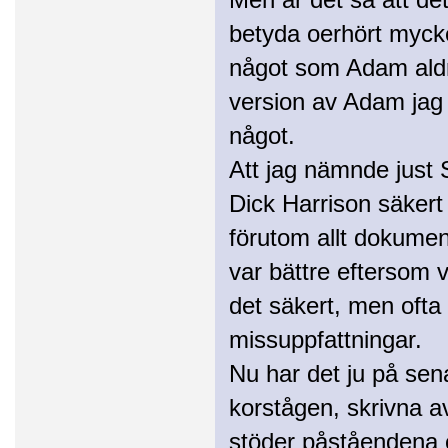
betyda oerhört mycket
något som Adam aldri
version av Adam jag 
något.
Att jag nämnde just S
Dick Harrison säkert 
förutom allt dokument
var bättre eftersom 
det säkert, men ofta 
missuppfattningar.
Nu har det ju på se
korstågen, skrivna a
stöder påståendena o