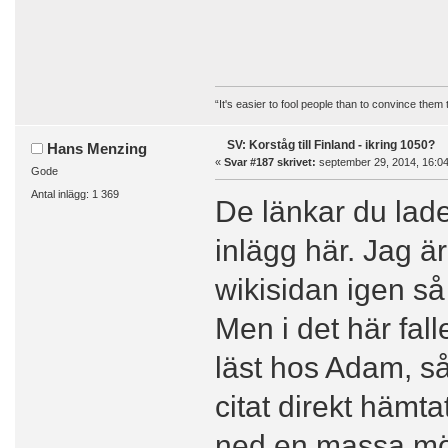
“It's easier to fool people than to convince them
SV: Korståg till Finland - ikring 1050?
Hans Menzing
«
Svar #187 skrivet:
september 29, 2014, 16:04
Gode
Antal inlägg: 1 369
De länkar du lade 
inlägg här. Jag ä
wikisidan igen så 
Men i det här fal
läst hos Adam, så
citat direkt hämta
ned en massa möd