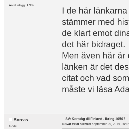
Antal inlägg: 1 369
I de här länkarn
stämmer med histo
de klart emot dina
det här bidraget.
Men även här är d
länken är det des
citat och vad som
måste vi läsa Ad
SV: Korståg till Finland - ikring 1050?
Boreas
«
Svar #190 skrivet:
september 29, 2014, 20:15
Gode