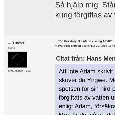
Så hjälp mig. Stå
kung förgiftas av 
SV: Korståg till Finland - ikring 1050?
Yngwe
«
Svar #185 skrivet:
september 29, 2014, 13:43
Gode
Citat från: Hans Men
Att inte Adam skrivi
Antal inlägg: 5 702
skriver du Yngwe. Me
spetsen för sin hird p
förgiftats av vatten 
enligt Adam, försäkr
Men är det så att det