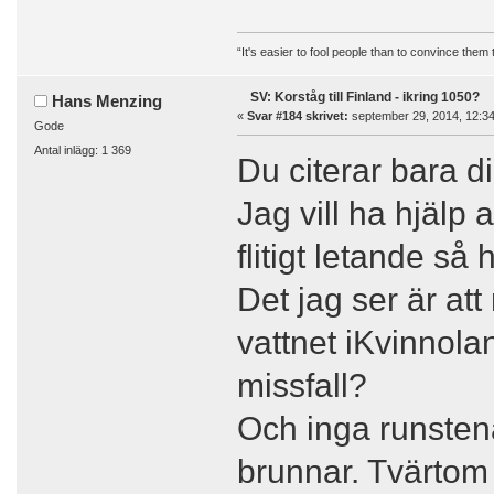
“It's easier to fool people than to convince them
SV: Korståg till Finland - ikring 1050?
Hans Menzing
«
Svar #184 skrivet:
september 29, 2014, 12:34
Gode
Antal inlägg: 1 369
Du citerar bara di
Jag vill ha hjälp 
flitigt letande så 
Det jag ser är at
vattnet iKvinnola
missfall?
Och inga runstena
brunnar. Tvärtom 