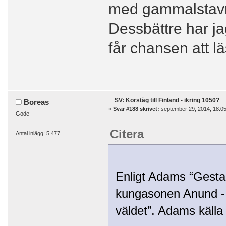
med gammalstavni
Dessbättre har jag
får chansen att l
SV: Korståg till Finland - ikring 1050?
Boreas
«
Svar #188 skrivet:
september 29, 2014, 18:05
Gode
Citera
Antal inlägg: 5 477
Enligt Adams “Gesta
kungasonen Anund - ik
väldet”. Adams källa