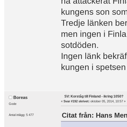
ha attackerat Fin
kungens son som 
Tredje länken be
men ingen i Finl
sotdöden.
Ingen länk bekräf
kungen i spetsen 
SV: Korståg till Finland - ikring 1050?
Boreas
«
Svar #192 skrivet:
oktober 05, 2014, 10:57 »
Gode
Citat från: Hans Men
Antal inlägg: 5 477