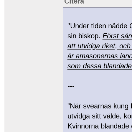
Citera
"Under tiden nådde
sin biskop.
Först sän
att utvidga riket, oc
är amasonernas land
som dessa blandade i
---
”När svearnas kung E
utvidga sitt välde, k
Kvinnorna blandade ge