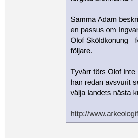
Samma Adam beskriv
en passus om Ingva
Olof Sköldkonung - fö
följare.
Tyvärr törs Olof int
han redan avsvurit s
välja landets nästa k
http://www.arkeolog