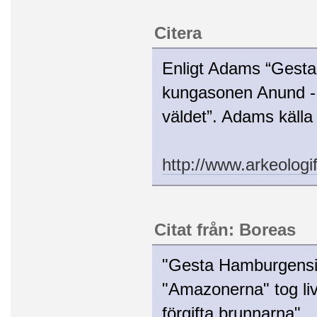
Citera
Enligt Adams “Gesta
kungasonen Anund - ik
väldet”. Adams källa
http://www.arkeolog
Citat från: Boreas
"Gesta Hamburgensis"
"Amazonerna" tog li
förgifta brunnarna".