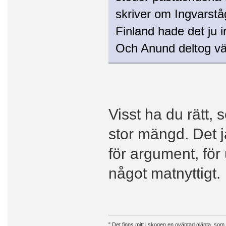
skriver om Ingvarstå
Finland hade det ju in
Och Anund deltog väl 
Visst ha du rätt, 
stor mängd. Det 
för argument, fö
något matnyttigt.
" Det finns mitt i skogen en oväntad glänta, som