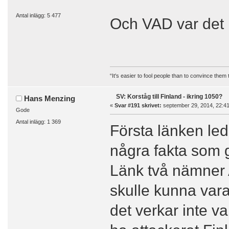
Antal inlägg: 5 477
Och VAD var det
“It's easier to fool people than to convince them
SV: Korståg till Finland - ikring 1050?
Hans Menzing
«
Svar #191 skrivet:
september 29, 2014, 22:41
Gode
Antal inlägg: 1 369
Första länken lede
några fakta som g
Länk två nämne
skulle kunna var
det verkar inte v