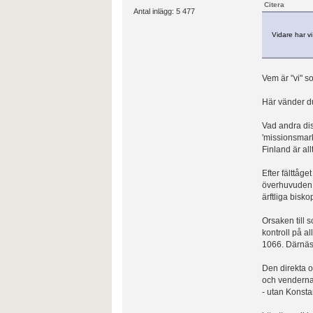
Citera
Antal inlägg: 5 477
Vidare har vi
Vem är "vi" s
Här vänder du
Vad andra disk
'missionsmark
Finland är al
Efter fälttåge
överhuvuden -
ärftliga bisk
Orsaken till 
kontroll på 
1066. Därnäst
Den direkta o
och venderna
- utan Konsta