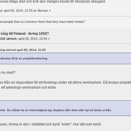
nnas tidiga död och Erik den Heliges besök till Åbolands skärgård.
d: april 09, 2014, 21:55 av Boreas
»
 fool people than to convince them that they have been fooled.”
ståg till Finland - ikring 1050?
142 skrivet:
april 09, 2014, 22:04 »
girig skrivet april 09, 2014, 11:25
änvisar till är en projektbeskrivning.
u nu med?
n från en disposition till ett föredrag under ett större seminarium. Då brukar projek
 ett arkeologi-seminarium och kolla.
inte. Du måste ha en internettjänst typ dropbox eller drive eller dyl att länka ut från.
en, limma in den i sökfältet och tryck "enter". Hur lätt som helst: