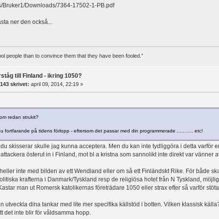
sers/Bruker1/Downloads/7364-17502-1-PB.pdf
sta ner den också...
 fool people than to convince them that they have been fooled.”
ståg till Finland - ikring 1050?
143 skrivet:
april 09, 2014, 22:19 »
som redan strukit?
 fortfarande på tidens förlopp - eftersom det passar med din programmerade ........... etc!
 du skisserar skulle jag kunna acceptera. Men du kan inte tydliggöra i detta varför 
 attackera österut in i Finland, mot bl a kristna som sannolikt inte direkt var vänn
eller inte med bilden av ett Wendland eller om så ett Finländskt Rike. För både s
litiska krafterna i Danmark/Tyskland resp de religiösa hotet från N Tyskland, möjlig
 Kastar man ut Romersk katolikernas företrädare 1050 eller strax efter så varför stöta
 utveckla dina tankar med lite mer specifika källstöd i botten. Vilken klassisk källa?
tt det inte blir för våldsamma hopp.