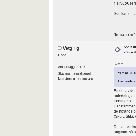
file:///C:/U
Sen kan du la
“It's easier to
SV: Kor
Vetgirig
«
Svar #
Gode
Citera
Antal inlägg: 2 470
Vem är "vi" 
Skåning, naturaliserad
Norrlänning, orienterare
Här vänder du
En del av det
anledning att
förbundna.
Det stämmer h
de hotande po
(Skara Stift).
Du kanske kan
angivna, så a