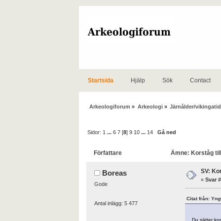
Startsida
Hjälp
Sök
Contact
Arkeologiforum
»
Arkeologi
»
Järnålder/vikingatid
Sidor:
1
...
6
7
[
8
]
9
10
...
14
Gå ned
Författare
Ämne: Korståg till
SV: Kor
Boreas
«
Svar #
Gode
Citat från: Yn
Antal inlägg: 5 477
Du sätter ko