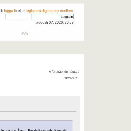
och
logga in
eller
registrera dig som ny medlem
.
augusti 07, 2026, 20:58
« föregående
nästa »
SKRIV UT
het på bl.a. Åland. Rosala/Kyrksundet ligger väl