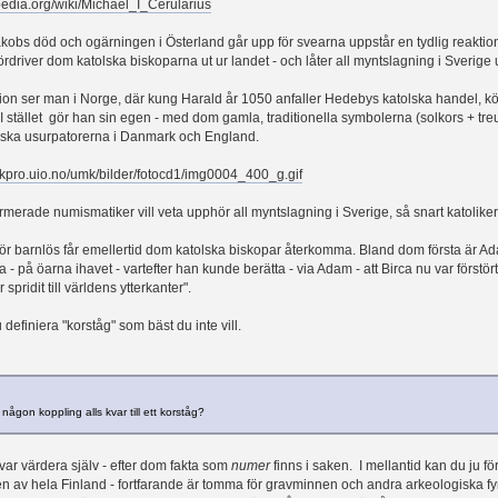
ipedia.org/wiki/Michael_I_Cerularius
kobs död och ogärningen i Österland går upp för svearna uppstår en tydlig reakti
ördriver dom katolska biskoparna ut ur landet - och låter all myntslagning i Sverig
n ser man i Norge, där kung Harald år 1050 anfaller Hedebys katolska handel, kör u
 I stället gör han sin egen - med dom gamla, traditionella symbolerna (solkors + treu
lska usurpatorerna i Danmark och England.
okpro.uio.no/umk/bilder/fotocd1/img0004_400_g.gif
merade numismatiker vill veta upphör all myntslagning i Sverige, så snart katoli
 barnlös får emellertid dom katolska biskopar återkomma. Bland dom första är Ada
a - på öarna ihavet - vartefter han kunde berätta - via Adam - att Birca nu var förstö
 spridit till världens ytterkanter".
definiera "korståg" som bäst du inte vill.
någon koppling alls kvar till ett korståg?
var värdera själv - efter dom fakta som
numer
finns i saken. I mellantid kan du ju f
 av hela Finland - fortfarande är tomma för gravminnen och andra arkeologiska fy