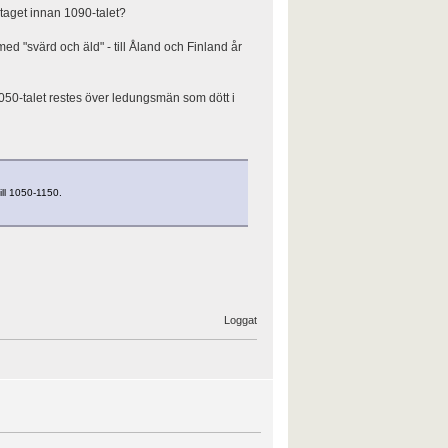
aget innan 1090-talet?
ed "svärd och äld" - till Åland och Finland år
050-talet restes över ledungsmän som dött i
ill 1050-1150.
Loggat