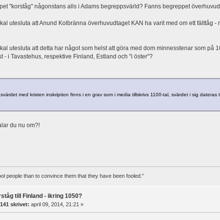
pet "korståg" någonstans alls i Adams begreppsvärld? Fanns begreppet överhuvudt
skal utesluta att Anund Kolbränna överhuvudtaget KAN ha varit med om ett fälttåg - m
skal utesluta att detta har något som helst att göra med dom minnesstenar som på 1
t - i Tavastehus, respektive Finland, Estland och "i öster"?
ärdet med kristen inskription finns i en grav som i media tillskrivs 1100-tal, svärdet i sig dateras t
alar du nu om?!
 fool people than to convince them that they have been fooled.”
ståg till Finland - ikring 1050?
141 skrivet:
april 09, 2014, 21:21 »