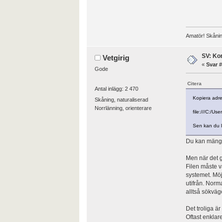
Amatör! Skånin
SV: Kor
Vetgirig
«
Svar #
Gode
Citera
Antal inlägg: 2 470
Kopiera adres
Skåning, naturaliserad
Norrlänning, orienterare
file:///C:/U
Sen kan du l
Du kan mängd
Men när det gä
Filen måste v
systemet. Möj
utifrån. Norm
alltså sökväg
Det troliga är
Oftast enklare