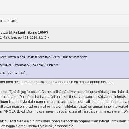
g i Norrland!
ståg till Finland - ikring 1050?
144 skrivet:
april 09, 2014, 22:46 »
sen, limma in den i sökfältet och tryck "enter". Hur lätt som helst:
sers/Bruker1/Downloads/7364-17502-1-PB.pdf
asta ner den också...
er med detaljer ur nordiska sägenvärlden och en massa annan historia.
ller IT, så är jag "master". Du tror alltså på allvar att en interna sökväg i en dator du
ara utdelad. Du måste ha i varje fall en lokal ftp-server, samt att sökvägen inledas 
ligen kan du byta datornamn mot en ip-adress förutsatt att datorn innanför brandväg
alt visar man en ip-adress utåt och datorn tilldelas (visar) en annan inne i nätverke
en \\ROLAND-LT\Downloads, men inget går att nå utifrån då den inte existerar i DN
 att du sökt filen via din browsers "open file" och då öppnas filen internt i browsern.
 att lägga filerna i molnet typ drive, dropbox etc.