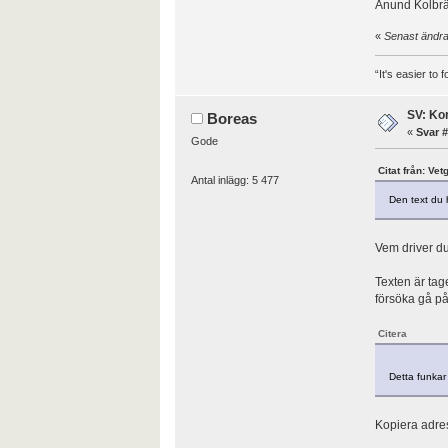
Anund Kolbrä
«
Senast ändra
“It's easier to
SV: Kor
Boreas
«
Svar #
Gode
Citat från: Vet
Antal inlägg: 5 477
Den text du h
Vem driver d
Texten är tage
försöka gå på
Citera
Detta funkar 
Kopiera adress