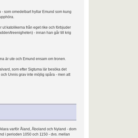
on - som omedelbart hyllar Emund som kung
e upphöra.
t katolikerna från eget rike och förbjuder
dden/treenigheten) - innan han går till krig
kerna är ute och Emund ensam om tronen.
lvard, som efter Sigtuma lär besöka det
rt och Unnis grav inte möjlig spåra - men att
örklara varför Åland, Åboland och Nyland - dom
nd i perioden 1050 och 1150 - dvs. mellan