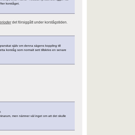
fter korståget.
perioder
det försiggått under korstågstiden.
re granskat själv om denna sägens koppling till
tta korståg som normalt sett tillskrivs en senare
.
minarum, men nämner väl inget om att det skulle