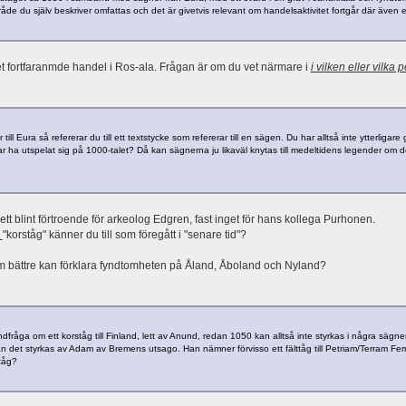
de du själv beskriver omfattas och det är givetvis relevant om handelsaktivitet fortgår där även e
t fortfaranmde handel i Ros-ala. Frågan är om du vet närmare i
i vilken eller vilka 
 till Eura så refererar du till ett textstycke som refererar till en sägen. Du har alltså inte ytterliga
r ha utspelat sig på 1000-talet? Då kan sägnerna ju likaväl knytas till medeltidens legender om de
ett blint förtroende för arkeolog Edgren, fast inget för hans kollega Purhonen.
a
"korståg" känner du till som föregått i "senare tid"?
m bättre kan förklara fyndtomheten på Åland, Åboland och Nyland?
fråga om ett korståg till Finland, lett av Anund, redan 1050 kan alltså inte styrkas i några sägner
kan det styrkas av Adam av Bremens utsago. Han nämner förvisso ett fälttåg till Petriam/Terram Fe
ståg?