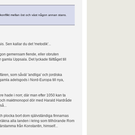
ll konflikt mellan öst och väst någon annan stans.
. Sen kallar du det 'metodik'...
gon gemensam fiende, eller obruten
 gamla Uppsala. Det lyckade fälttåget till
sfären, som såväl 'andliga' och jordiska
gamla adelsgods i Nord-Europa till nya,
re hade i norr, där man efter 1050 kan ta
ls och maktmonopol dör med Harald Hardråde
å...
och plocka bort dom självständiga finnarnas
äkna alla landen i kring som tillhörande Rom
härstamma från Konstantin, himself...