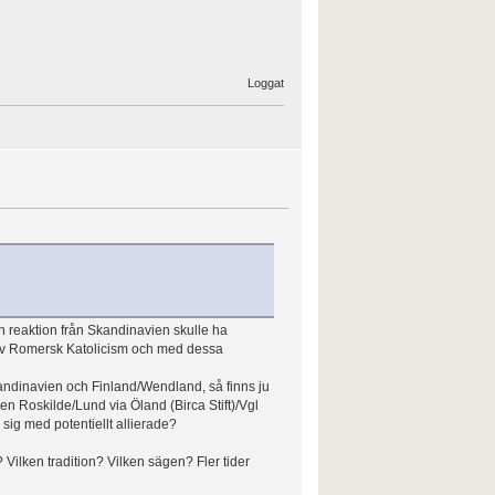
Loggat
en reaktion från Skandinavien skulle ha
er av Romersk Katolicism och med dessa
kandinavien och Finland/Wendland, så finns ju
en Roskilde/Lund via Öland (Birca Stift)/Vgl
 sig med potentiellt allierade?
 Vilken tradition? Vilken sägen? Fler tider