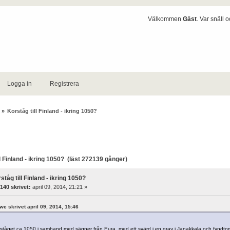
Välkommen
Gäst
. Var snäll 
Logga in
Registrera
»
Korståg till Finland - ikring 1050?
 Finland - ikring 1050? (läst 272139 gånger)
ståg till Finland - ikring 1050?
140 skrivet:
april 09, 2014, 21:21 »
gwe skrivet april 09, 2014, 15:46
rståget ca 1050 i samband med sägner från Eura, med ett svärd i en grav i Janakkala och fyndtom