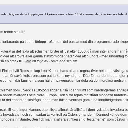
 redan tidigare strukit kopplingen till kyrkans stora schism 1054 eftersom den inte kan ses leda ti
om redan strukit?
 fortfarande på tidens förlopp - eftersom det passar med din programmerade skepsis
uterat är det fakta att schismen bryter ut just
efter
1050, då man inte längre har nå
' kvar att erövra eller gamla statsförmögenheter kvar att plundra - med undantag för
ltså en
orsak
till -
inte
en följd av
- omtalade schism.
t i Finland vill Roms biskop Leo IX - och hans allians regera över hela den västliga 
 utanför såväl kejsarens som patriarkens myndighet. Däerför har dom redan gjort 
opsdömen, där familjerna som håller i påvemakten får dela på dom jordliga godsen.
schismen som utvecklas 1052-53 ligger alltså i den triumf som karolingernas arvtaga
alla handelsvärden i hela Nord-Europa. Den sista rejäla motstånd mot detta hande
 är det enbart en tidsfråga innan man lättar svearnas gamla nationalhelgedom ocks
rsak till karolinger-klanens papistiska allmakt är alltså att dom lyckades invadera 
s huvudsäte - och som sådan ta kontroll på Östersjö-handeln. Därmed kunde dom r
ntinopels inflytande. Sen fick man falsifiera ett "kejserligt testamente", som påstås 