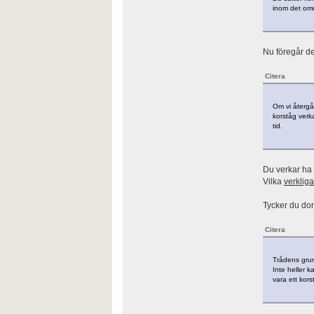
inom det områ
Nu föregår de
Citera
Om vi återgår
korståg verka
tid.
Du verkar ha 
Vilka
verklig
Tycker du do
Citera
Trådens grund
Inte heller 
vara ett kor