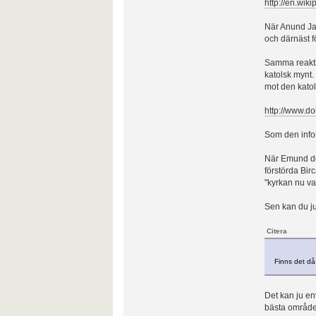
http://en.wik
När Anund Ja
och därnäst f
Samma reaktio
katolsk mynt.
mot den kato
http://www.d
Som den infor
När Emund dör
förstörda Birc
"kyrkan nu var
Sen kan du ju 
Citera
Finns det då 
Det kan ju en
bästa områden