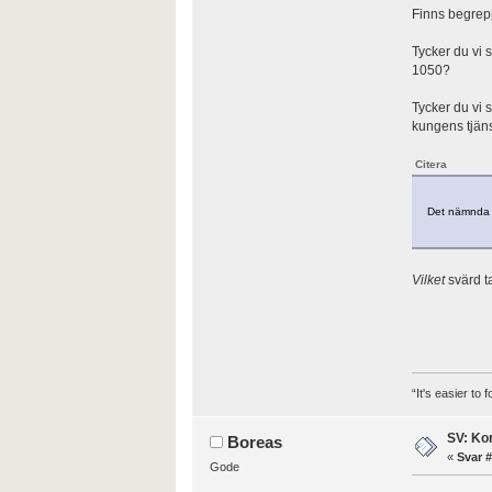
Finns begrep
Tycker du vi 
1050?
Tycker du vi 
kungens tjäns
Citera
Det nämnda sv
Vilket
svärd t
“It's easier to
SV: Kor
Boreas
«
Svar #
Gode