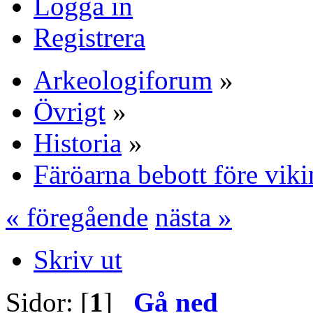
Logga in
Registrera
Arkeologiforum
»
Övrigt
»
Historia
»
Färöarna bebott före vik
« föregående
nästa »
Skriv ut
Sidor: [
1
]
Gå ned