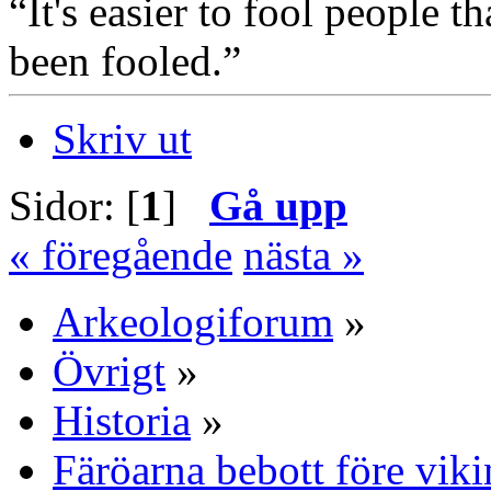
“It's easier to fool people 
been fooled.”
Skriv ut
Sidor: [
1
]
Gå upp
« föregående
nästa »
Arkeologiforum
»
Övrigt
»
Historia
»
Färöarna bebott före vik