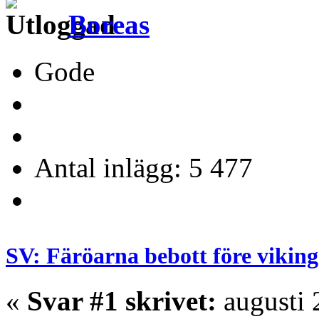
Boreas
Gode
Antal inlägg: 5 477
SV: Färöarna bebott före vikin
«
Svar #1 skrivet:
augusti 