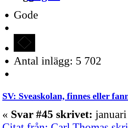
Gode
Antal inlägg: 5 702
SV: Sveaskolan, finnes eller fan
«
Svar #45 skrivet:
januari
Citat från: Carl Thomas skr