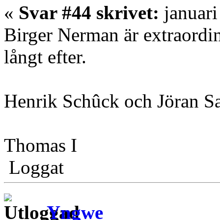
«
Svar #44 skrivet:
januari
Birger Nerman är extraordin
långt efter.
Henrik Schûck och Jöran Sa
Thomas I
Loggat
Yngwe