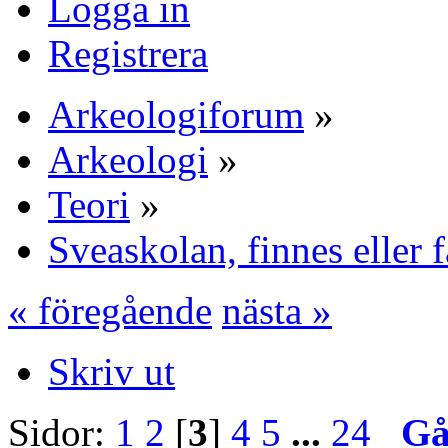
Logga in
Registrera
Arkeologiforum
»
Arkeologi
»
Teori
»
Sveaskolan, finnes eller 
« föregående
nästa »
Skriv ut
Sidor:
1
2
[
3
]
4
5
...
24
Gå