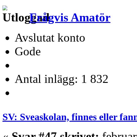
Frågvis Amatör
Avslutat konto
Gode
Antal inlägg: 1 832
SV: Sveaskolan, finnes eller fan
«
Svar #47 skrivet:
februar