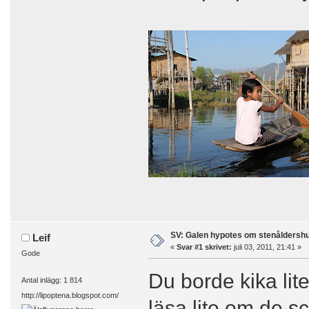
SV: Galen hypotes om stenåldersh
Leif
«
Svar #1 skrivet:
juli 03, 2011, 21:41 »
Gode
Du borde kika lit
Antal inlägg: 1 814
http://lipoptena.blogspot.com/
läsa lite om de 