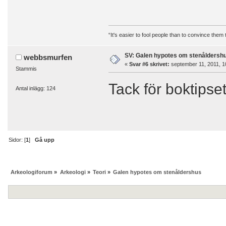
“It's easier to fool people than to convince them
SV: Galen hypotes om stenåldersh
webbsmurfen
«
Svar #6 skrivet:
september 11, 2011, 1
Stammis
Tack för boktipse
Antal inlägg: 124
Sidor: [
1
]
Gå upp
Arkeologiforum
»
Arkeologi
»
Teori
»
Galen hypotes om stenåldershus