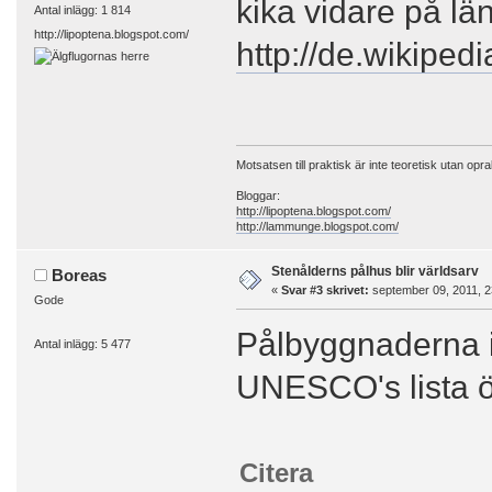
kika vidare på lä
Antal inlägg: 1 814
http://lipoptena.blogspot.com/
http://de.wikiped
Motsatsen till praktisk är inte teoretisk utan opra
Bloggar:
http://lipoptena.blogspot.com/
http://lammunge.blogspot.com/
Stenålderns pålhus blir världsarv
Boreas
«
Svar #3 skrivet:
september 09, 2011, 2
Gode
Pålbyggnaderna 
Antal inlägg: 5 477
UNESCO's lista ö
Citera