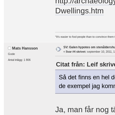
http://archaeolog
Dwellings.htm
“It's easier to fool people than to convince them
SV: Galen hypotes om stenåldersh
Mats Hansson
«
Svar #4 skrivet:
september 10, 2011, 1
Gode
Antal inlägg: 1 806
Citat från: Leif skriv
Så det finns en hel 
de exempel jag komm
Ja, man får nog t