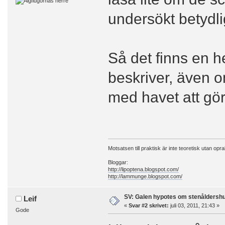
undersökt betydlig
Så det finns en h
beskriver, även 
med havet att gör
Motsatsen till praktisk är inte teoretisk utan opra
Bloggar:
http://lipoptena.blogspot.com/
http://lammunge.blogspot.com/
SV: Galen hypotes om stenåldersh
Leif
«
Svar #2 skrivet:
juli 03, 2011, 21:43 »
Gode