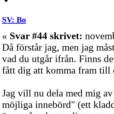
SV: Bo
«
Svar #44 skrivet:
novembe
Då förstår jag, men jag måste 
vad du utgår ifrån. Finns de
fått dig att komma fram til
Jag vill nu dela med mig a
möjliga innebörd" (ett kladd