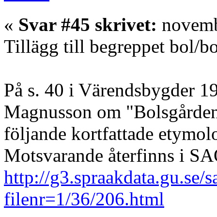
«
Svar #45 skrivet:
novembe
Tillägg till begreppet bol/b
På s. 40 i Värendsbygder 1
Magnusson om "Bolsgården"
följande kortfattade etymol
Motsvarande återfinns i S
http://g3.spraakdata.gu.se/
filenr=1/36/206.html