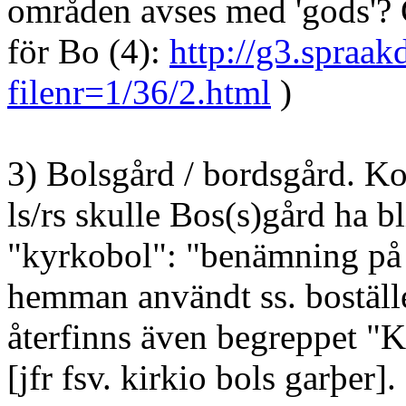
områden avses med 'gods'?
för Bo (4):
http://g3.spraak
filenr=1/36/2.html
)
3) Bolsgård / bordsgård. Ko
ls/rs skulle Bos(s)gård ha b
"kyrkobol": "benämning på t
hemman användt ss. boställ
återfinns även begreppet "
[jfr fsv. kirkio bols garþer].