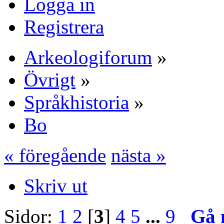
Logga in
Registrera
Arkeologiforum
»
Övrigt
»
Språkhistoria
»
Bo
« föregående
nästa »
Skriv ut
Sidor:
1
2
[
3
]
4
5
...
9
Gå 