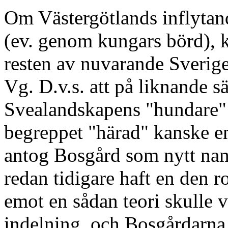
Om Västergötlands inflytand
(ev. genom kungars börd), k
resten av nuvarande Sverig
Vg. D.v.s. att på liknande 
Svealandskapens "hundare" e
begreppet "härad" kanske e
antog Bosgård som nytt namn
redan tidigare haft en den ro
emot en sådan teori skulle 
indelning, och Bosgårdarna