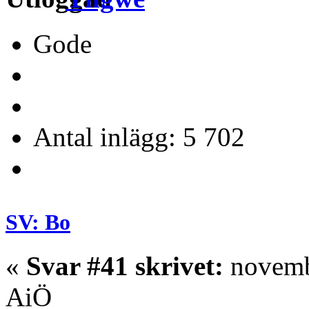
Gode
Antal inlägg: 5 702
SV: Bo
«
Svar #41 skrivet:
novembe
AiÖ