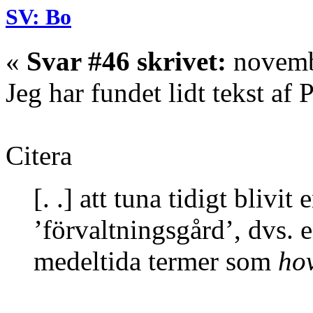
SV: Bo
«
Svar #46 skrivet:
novembe
Jeg har fundet lidt tekst af 
Citera
[. .] att tuna tidigt blivi
’förvaltningsgård’, dvs. e
medeltida termer som
ho