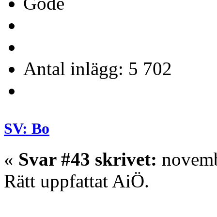
Gode
Antal inlägg: 5 702
SV: Bo
«
Svar #43 skrivet:
novembe
Rätt uppfattat AiÖ.