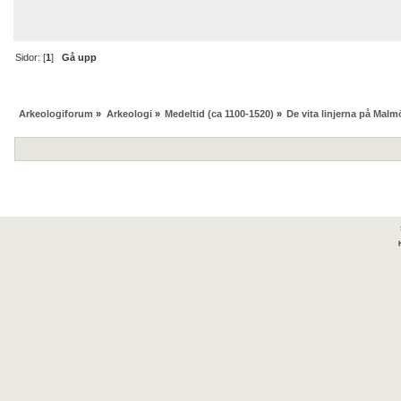
Sidor: [
1
]
Gå upp
Arkeologiforum
»
Arkeologi
»
Medeltid (ca 1100-1520)
»
De vita linjerna på Malm