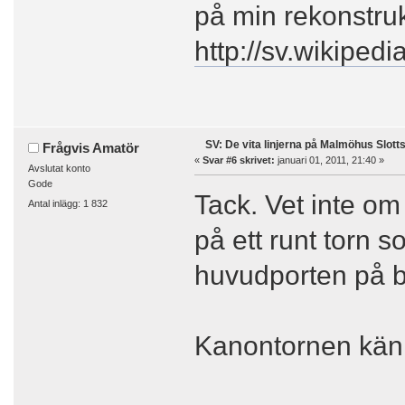
på min rekonstruk
http://sv.wikipe
SV: De vita linjerna på Malmöhus Slott
Frågvis Amatör
«
Svar #6 skrivet:
januari 01, 2011, 21:40 »
Avslutat konto
Gode
Tack. Vet inte om
Antal inlägg: 1 832
på ett runt torn s
huvudporten på b
Kanontornen känne