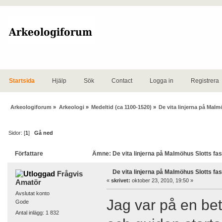
Startsida
Hjälp
Sök
Contact
Logga in
Registrera
Arkeologiforum
»
Arkeologi
»
Medeltid (ca 1100-1520)
»
De vita linjerna på Malm
Sidor: [
1
]
Gå ned
Författare
Ämne: De vita linjerna på Malmöhus Slotts fas
De vita linjerna på Malmöhus Slotts fa
Frågvis
«
skrivet:
oktober 23, 2010, 19:50 »
Amatör
Avslutat konto
Jag var på en beta
Gode
Antal inlägg: 1 832