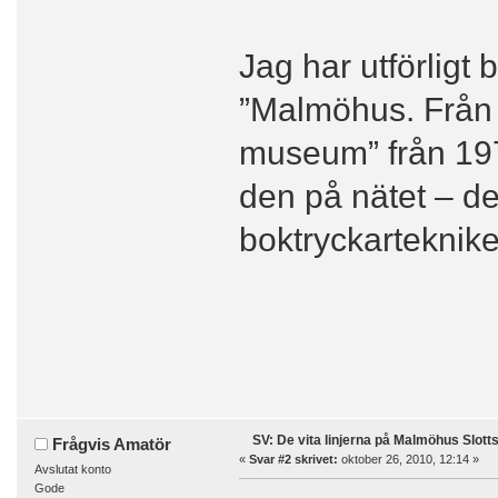
Jag har utförligt b
”Malmöhus. Från 1
museum” från 1977
den på nätet – det
boktryckarteknike
SV: De vita linjerna på Malmöhus Slott
Frågvis Amatör
«
Svar #2 skrivet:
oktober 26, 2010, 12:14 »
Avslutat konto
Gode