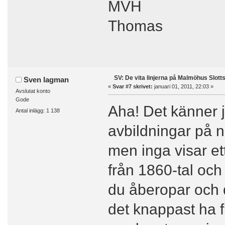
MVH
Thomas
SV: De vita linjerna på Malmöhus Slott
Sven lagman
«
Svar #7 skrivet:
januari 01, 2011, 22:03 »
Avslutat konto
Gode
Aha! Det känner ja
Antal inlägg: 1 138
avbildningar på n
men inga visar ett
från 1860-tal och 
du åberopar och d
det knappast ha f