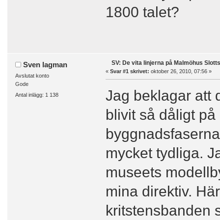
1800 talet?
SV: De vita linjerna på Malmöhus Slott
Sven lagman
«
Svar #1 skrivet:
oktober 26, 2010, 07:56 »
Avslutat konto
Gode
Jag beklagar att
Antal inlägg: 1 138
blivit så dåligt 
byggnadsfaserna 
mycket tydliga. J
museets modellby
mina direktiv. Här
kritstensbanden so