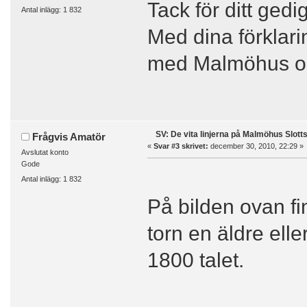
Tack för ditt ge
Antal inlägg: 1 832
Med dina förklari
med Malmöhus och
SV: De vita linjerna på Malmöhus Slott
Frågvis Amatör
«
Svar #3 skrivet:
december 30, 2010, 22:29 »
Avslutat konto
Gode
Antal inlägg: 1 832
På bilden ovan fi
torn en äldre elle
1800 talet.