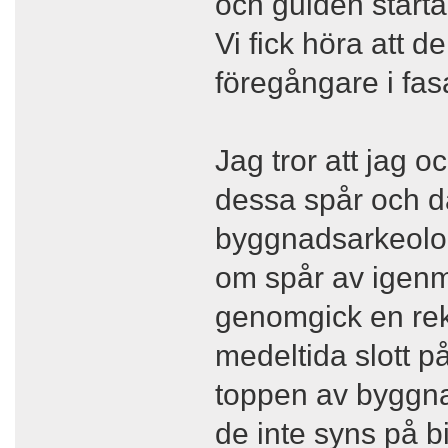
och guiden starta
Vi fick höra att d
föregångare i fa
Jag tror att jag o
dessa spår och dä
byggnadsarkeolog
om spår av igenmu
genomgick en reko
medeltida slott 
toppen av byggnad
de inte syns på b