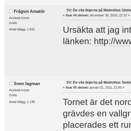
SV: De vita linjerna på Malmöhus Slott
Frågvis Amatör
«
Svar #4 skrivet:
december 30, 2010, 22:32 »
Avslutat konto
Gode
Ursäkta att jag in
Antal inlägg: 1 832
länken:
http://www
SV: De vita linjerna på Malmöhus Slott
Sven lagman
«
Svar #5 skrivet:
januari 01, 2011, 21:00 »
Avslutat konto
Gode
Tornet är det nor
Antal inlägg: 1 138
grävdes en vallgr
placerades ett ru