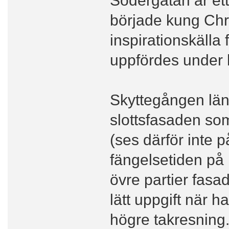
började kung Chri
inspirationskälla
uppfördes under 
Skyttegången lä
slottsfasaden so
(ses därför inte 
fängelsetiden på
övre partier fasa
lätt uppgift när h
högre takresning