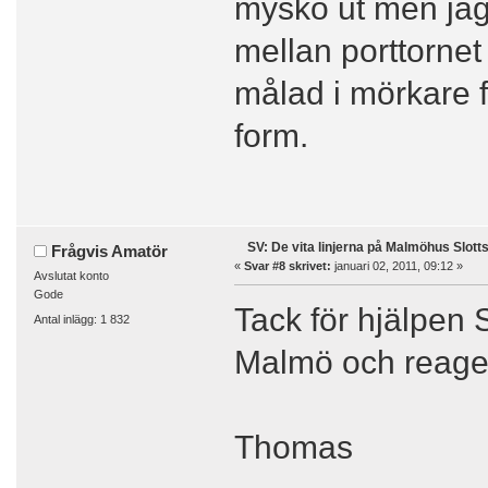
mysko ut men jag
mellan porttorne
målad i mörkare f
form.
SV: De vita linjerna på Malmöhus Slott
Frågvis Amatör
«
Svar #8 skrivet:
januari 02, 2011, 09:12 »
Avslutat konto
Gode
Tack för hjälpen S
Antal inlägg: 1 832
Malmö och reage
Thomas