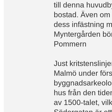
till denna huvud
bostad. Även om 
dess infästning m
Myntergården bör
Pommern
Just kritstenslinj
Malmö under först
byggnadsarkeolog
hus från den tide
av 1500-talet, vil
Södergatan är ett