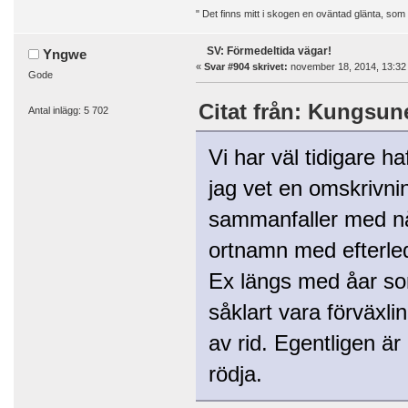
" Det finns mitt i skogen en oväntad glänta, som
SV: Förmedeltida vägar!
Yngwe
«
Svar #904 skrivet:
november 18, 2014, 13:32
Gode
Citat från: Kungsun
Antal inlägg: 5 702
Vi har väl tidigare h
jag vet en omskrivn
sammanfaller med nå
ortnamn med efterled
Ex längs med åar so
såklart vara förväx
av rid. Egentligen är 
rödja.