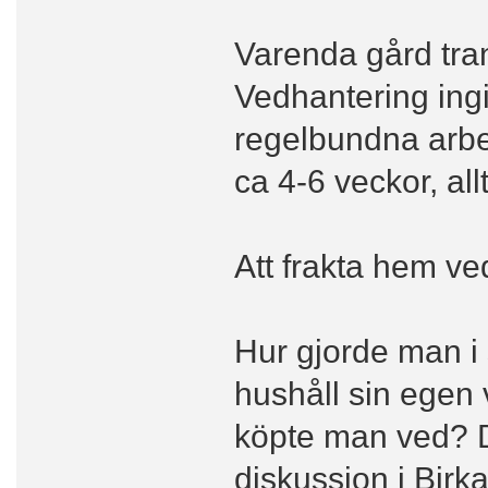
Varenda gård tra
Vedhantering ingi
regelbundna arbe
ca 4-6 veckor, all
Att frakta hem ved
Hur gjorde man i 
hushåll sin egen 
köpte man ved? D
diskussion i Birk