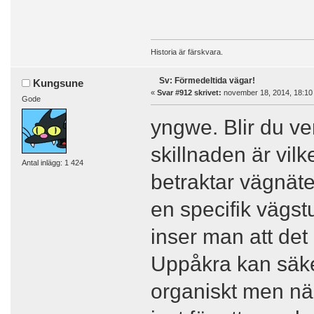
Historia är färskvara.
Sv: Förmedeltida vägar!
Kungsune
«
Svar #912 skrivet:
november 18, 2014, 18:10
Gode
yngwe. Blir du ve
skillnaden är vil
Antal inlägg: 1 424
betraktar vägnäte
en specifik vägs
inser man att det 
Uppåkra kan säke
organiskt men nä