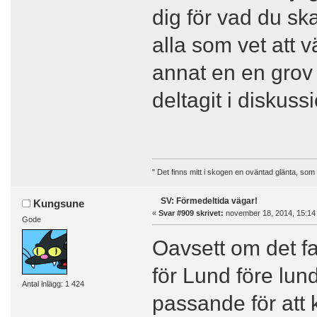
dig för vad du ska
alla som vet att v
annat en en grov 
deltagit i diskuss
" Det finns mitt i skogen en oväntad glänta, som
SV: Förmedeltida vägar!
Kungsune
«
Svar #909 skrivet:
november 18, 2014, 15:14
Gode
Oavsett om det fa
för Lund före lund
Antal inlägg: 1 424
passande för att k