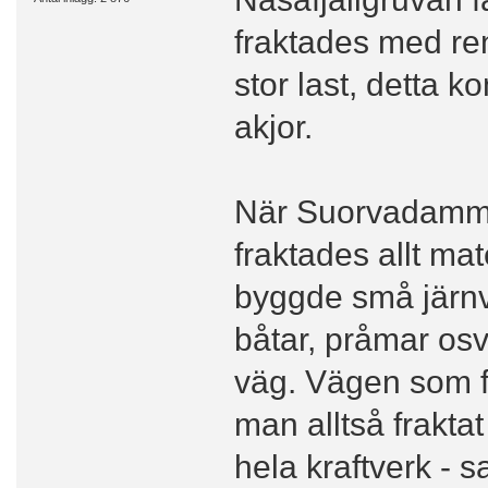
fraktades med ren
stor last, detta 
akjor.
När Suorvadammen
fraktades allt ma
byggde små järnv
båtar, pråmar osv 
väg. Vägen som f
man alltså frakta
hela kraftverk -