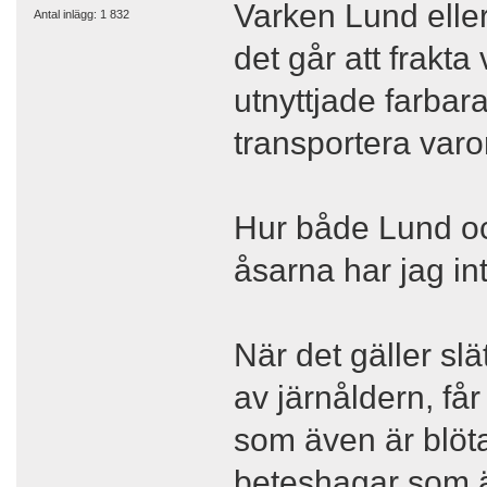
Varken Lund eller
Antal inlägg: 1 832
det går att frakt
utnyttjade farbara
transportera varo
Hur både Lund oc
åsarna har jag int
När det gäller slä
av järnåldern, får
som även är blöta
beteshagar som är