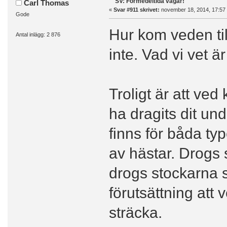
SV: Förmedeltida vägar!
Carl Thomas
«
Svar #911 skrivet:
november 18, 2014, 17:57
Gode
Hur kom veden til
Antal inlägg: 2 876
inte. Vad vi vet 
Troligt är att ved
ha dragits dit und
finns för båda ty
av hästar. Drogs 
drogs stockarna 
förutsättning at
sträcka.