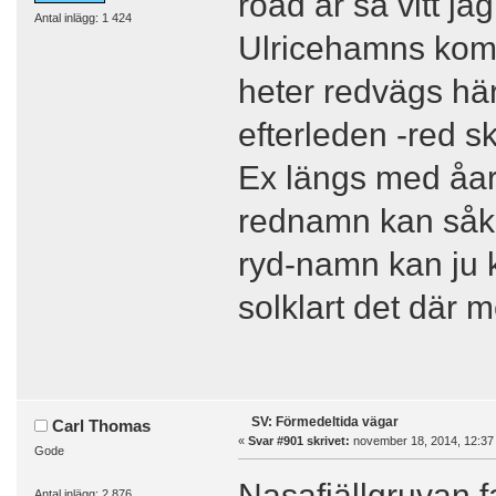
road är så vitt ja
Antal inlägg: 1 424
Ulricehamns kom
heter redvägs hä
efterleden -red s
Ex längs med åar
rednamn kan såkl
ryd-namn kan ju k
solklart det där m
SV: Förmedeltida vägar
Carl Thomas
«
Svar #901 skrivet:
november 18, 2014, 12:37
Gode
Nasafjällgruvan f
Antal inlägg: 2 876