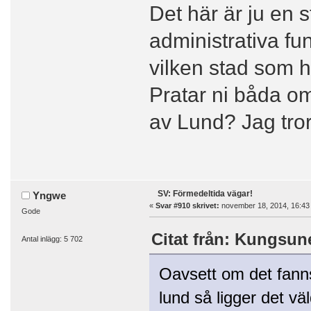
Det här är ju en 
administrativa fu
vilken stad som he
Pratar ni båda o
av Lund? Jag tror
SV: Förmedeltida vägar!
Yngwe
«
Svar #910 skrivet:
november 18, 2014, 16:43
Gode
Citat från: Kungsun
Antal inlägg: 5 702
Oavsett om det fanns
lund så ligger det vä