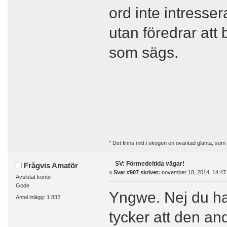
ord inte intresse
utan föredrar att
som sägs.
" Det finns mitt i skogen en oväntad glänta, som
SV: Förmedeltida vägar!
Frågvis Amatör
«
Svar #907 skrivet:
november 18, 2014, 14:47
Avslutat konto
Gode
Yngwe. Nej du har
Antal inlägg: 1 832
tycker att den and