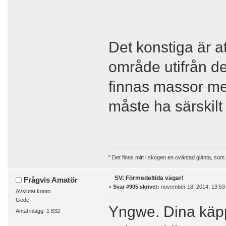
Det konstiga är at
område utifrån de
finnas massor m
måste ha särskilt 
" Det finns mitt i skogen en oväntad glänta, som
SV: Förmedeltida vägar!
Frågvis Amatör
«
Svar #905 skrivet:
november 18, 2014, 13:53
Avslutat konto
Gode
Yngwe. Dina käpp
Antal inlägg: 1 832