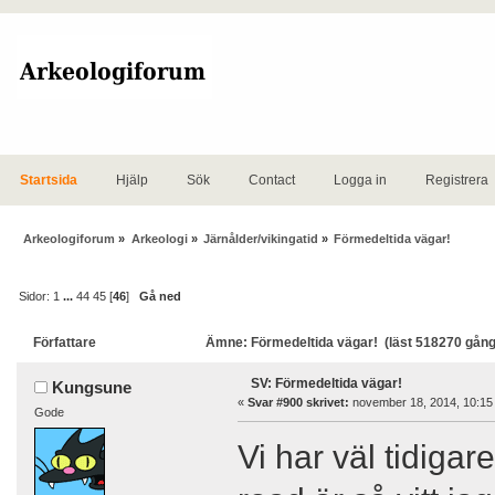
Startsida
Hjälp
Sök
Contact
Logga in
Registrera
Arkeologiforum
»
Arkeologi
»
Järnålder/vikingatid
»
Förmedeltida vägar!
Sidor:
1
...
44
45
[
46
]
Gå ned
Författare
Ämne: Förmedeltida vägar! (läst 518270 gång
SV: Förmedeltida vägar!
Kungsune
«
Svar #900 skrivet:
november 18, 2014, 10:15
Gode
Vi har väl tidiga