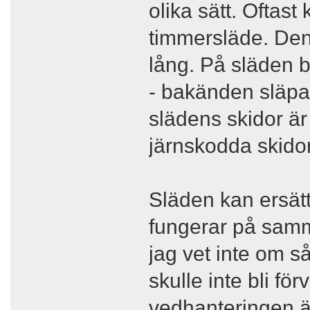
olika sätt. Oftast
timmersläde. Den
lång. På släden 
- bakänden släpa
slädens skidor är 
järnskodda skido
Släden kan ersät
fungerar på samm
jag vet inte om s
skulle inte bli f
vedhanteringen 