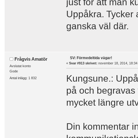
just för att man 
Uppåkra. Tycker a
ganska väl där.
SV: Förmedeltida vägar!
Frågvis Amatör
«
Svar #913 skrivet:
november 18, 2014, 18:34
Avslutat konto
Gode
Kungsune.: Uppåkr
Antal inlägg: 1 832
på och begravas 
mycket längre utv
Din kommentar in