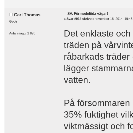
SV: Förmedeltida vägar!
Carl Thomas
«
Svar #914 skrivet:
november 18, 2014, 19:43
Gode
Det enklaste och b
Antal inlägg: 2 876
träden på vårvinte
råbarkads träder
lägger stammarna
vatten.
På försommaren 
35% fuktighet vil
viktmässigt och f