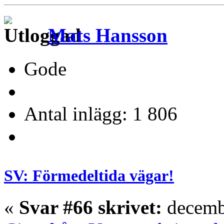
Mats Hansson
Gode
Antal inlägg: 1 806
SV: Förmedeltida vägar!
«
Svar #66 skrivet:
decembe