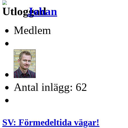
Johan
Medlem
Antal inlägg: 62
SV: Förmedeltida vägar!