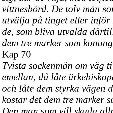
vittnesbörd. De tolv män s
utvälja på tinget eller infö
de, som bliva utvalda därti
dem tre marker som konunge
Kap 70
Tvista sockenmän om väg til
emellan, då låte ärkebiskop
och låte dem styrka vägen dä
kostar det dem tre marker s
Den man som vill skada al