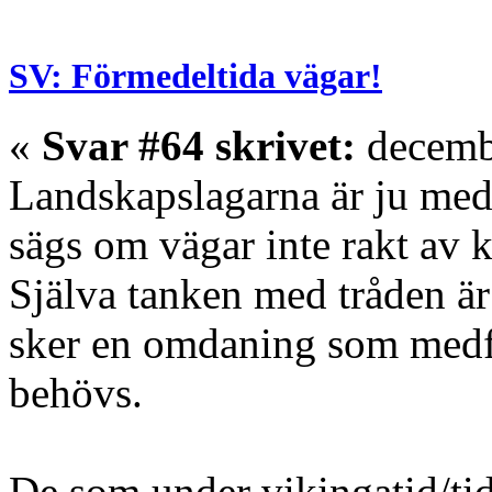
SV: Förmedeltida vägar!
«
Svar #64 skrivet:
decembe
Landskapslagarna är ju medel
sägs om vägar inte rakt av k
Själva tanken med tråden är 
sker en omdaning som medfö
behövs.
De som under vikingatid/tid