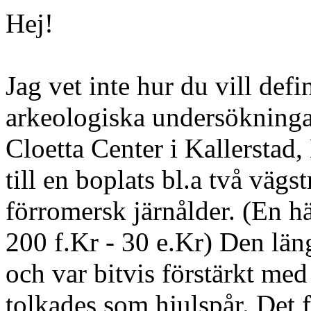
Hej!
Jag vet inte hur du vill def
arkeologiska undersökning
Cloetta Center i Kallerstad,
till en boplats bl.a två vägs
förromersk järnålder. (En h
200 f.Kr - 30 e.Kr) Den län
och var bitvis förstärkt med 
tolkades som hjulspår. Det f