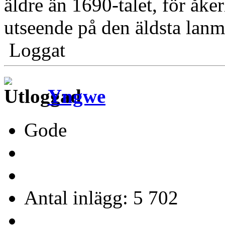
äldre än 1690-talet, för åk
utseende på den äldsta lanm
Loggat
Yngwe
Gode
Antal inlägg: 5 702