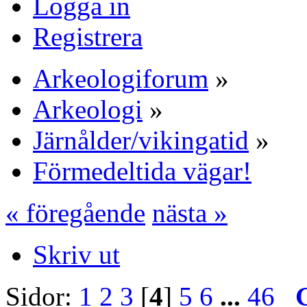
Logga in
Registrera
Arkeologiforum
»
Arkeologi
»
Järnålder/vikingatid
»
Förmedeltida vägar!
« föregående
nästa »
Skriv ut
Sidor:
1
2
3
[
4
]
5
6
...
46