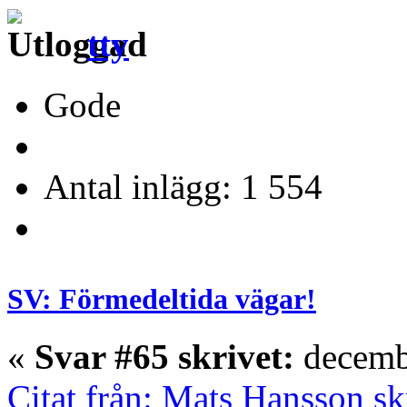
tty
Gode
Antal inlägg: 1 554
SV: Förmedeltida vägar!
«
Svar #65 skrivet:
decembe
Citat från: Mats Hansson s