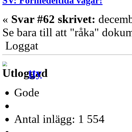
SV: Förmedeltida vägar!
«
Svar #62 skrivet:
decembe
Se bara till att "råka" dokum
Loggat
tty
Gode
Antal inlägg: 1 554