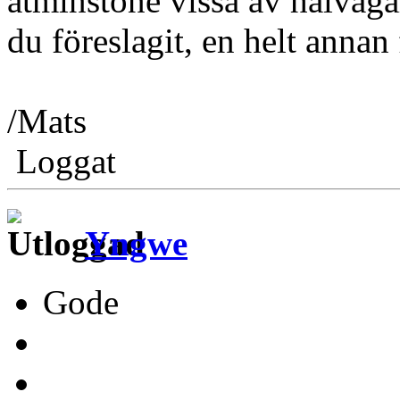
åtminstone vissa av hålvägar
du föreslagit, en helt annan
/Mats
Loggat
Yngwe
Gode