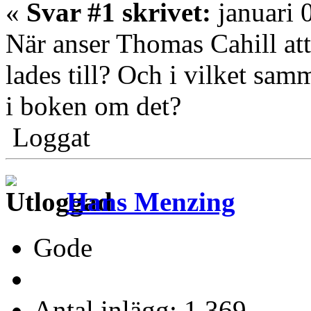
«
Svar #1 skrivet:
januari 
När anser Thomas Cahill at
lades till? Och i vilket sa
i boken om det?
Loggat
Hans Menzing
Gode
Antal inlägg: 1 369