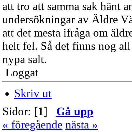
att tro att samma sak hänt a
undersökningar av Äldre Väs
att det mesta ifråga om äldr
helt fel. Så det finns nog al
nypa salt.
Loggat
Skriv ut
Sidor: [
1
]
Gå upp
« föregående
nästa »