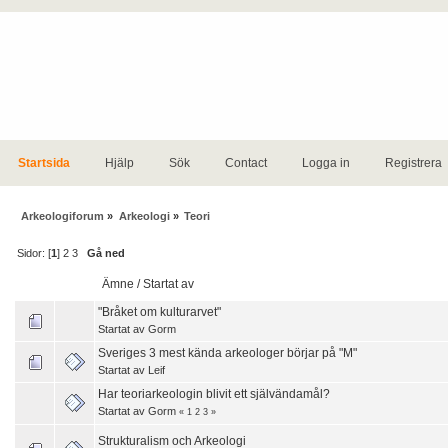
Startsida
Hjälp
Sök
Contact
Logga in
Registrera
Arkeologiforum
»
Arkeologi
»
Teori
Sidor: [
1
]
2
3
Gå ned
Ämne
/
Startat av
"Bråket om kulturarvet"
Startat av
Gorm
Sveriges 3 mest kända arkeologer börjar på "M"
Startat av
Leif
Har teoriarkeologin blivit ett självändamål?
Startat av
Gorm
«
1
2
3
»
Strukturalism och Arkeologi