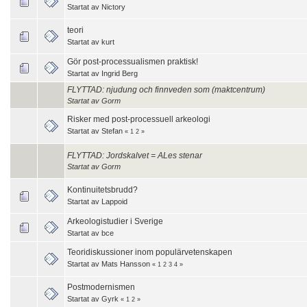
Startat av
Nictory
teori
Startat av
kurt
Gör post-processualismen praktisk!
Startat av
Ingrid Berg
FLYTTAD: njudung och finnveden som (maktcentrum)
Startat av
Gorm
Risker med post-processuell arkeologi
Startat av
Stefan
«
1
2
»
FLYTTAD: Jordskalvet = ALes stenar
Startat av
Gorm
Kontinuitetsbrudd?
Startat av
Lappoid
Arkeologistudier i Sverige
Startat av
bce
Teoridiskussioner inom populärvetenskapen
Startat av
Mats Hansson
«
1
2
3
4
»
Postmodernismen
Startat av
Gyrk
«
1
2
»