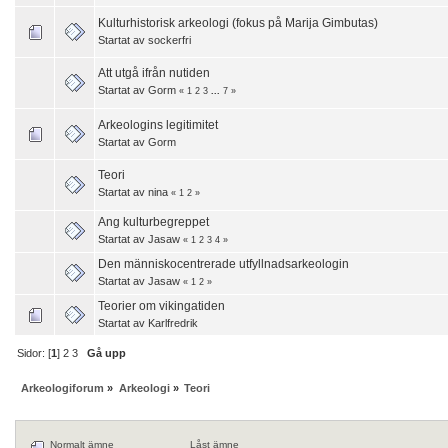
Kulturhistorisk arkeologi (fokus på Marija Gimbutas)
Startat av
sockerfri
Att utgå ifrån nutiden
Startat av
Gorm
«
1
2
3
...
7
»
Arkeologins legitimitet
Startat av
Gorm
Teori
Startat av
nina
«
1
2
»
Ang kulturbegreppet
Startat av
Jasaw
«
1
2
3
4
»
Den människocentrerade utfyllnadsarkeologin
Startat av
Jasaw
«
1
2
»
Teorier om vikingatiden
Startat av
Karlfredrik
Sidor: [
1
]
2
3
Gå upp
Arkeologiforum
»
Arkeologi
»
Teori
Normalt ämne
Låst ämne