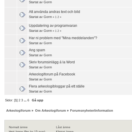
Startat av
Gorm
Att använda andras text och bild
Startat av
Gorm
«
1
2
»
Uppdatering av programvaran
Startat av
Gorm
«
1
2
»
Har ni problem med "Mina meddelanden"?
Startat av
Gorm
Ang spam
Startat av
Gorm
Skriv forumsinlägg á la Word
Startat av
Gorm
Arkeologiforum på Facebook
Startat av
Gorm
Flera arkeologibloggar på ett ställe
Startat av
Gorm
Sidor: [
1
]
2
3
...
6
Gå upp
Arkeologiforum
»
Om Arkeologiforum
»
Forumsnyheter/information
Normalt ämne
Låst ämne
Hett ämne (fler än 15 svar)
Klistrat ämne