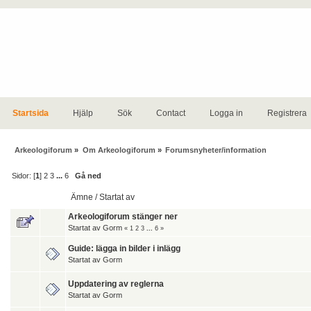
Startsida
Hjälp
Sök
Contact
Logga in
Registrera
Arkeologiforum
»
Om Arkeologiforum
»
Forumsnyheter/information
Sidor: [
1
]
2
3
...
6
Gå ned
Ämne
/
Startat av
Arkeologiforum stänger ner
Startat av
Gorm
«
1
2
3
...
6
»
Guide: lägga in bilder i inlägg
Startat av
Gorm
Uppdatering av reglerna
Startat av
Gorm