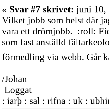
«
Svar #7 skrivet:
juni 10,
Vilket jobb som helst där j
vara ett drömjobb. :roll: Fi
som fast anställd fältarkeol
förmedling via webb. Går 
/Johan
Loggat
: iarþ : sal : rifna : uk : ubh