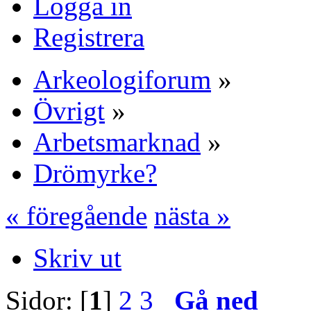
Logga in
Registrera
Arkeologiforum
»
Övrigt
»
Arbetsmarknad
»
Drömyrke?
« föregående
nästa »
Skriv ut
Sidor: [
1
]
2
3
Gå ned