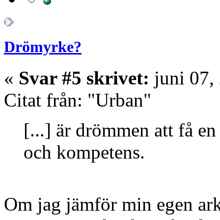
Drömyrke?
«
Svar #5 skrivet:
juni 07,
Citat från: "Urban"
[...] är drömmen att få e
och kompetens.
Om jag jämför min egen ar