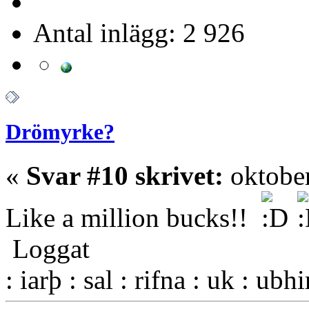
Antal inlägg: 2 926
Drömyrke?
«
Svar #10 skrivet:
oktober
Like a million bucks!!
Loggat
: iarþ : sal : rifna : uk : ubh