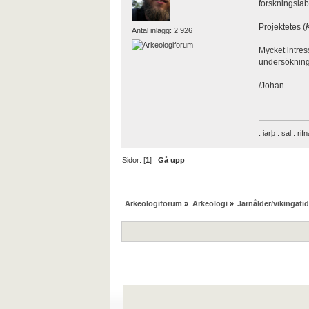
forskningslab
Projektetes (
Antal inlägg: 2 926
Mycket intres
undersökninga
/Johan
: iarþ : sal : rif
Sidor: [
1
]
Gå upp
Arkeologiforum
»
Arkeologi
»
Järnålder/vikingatid