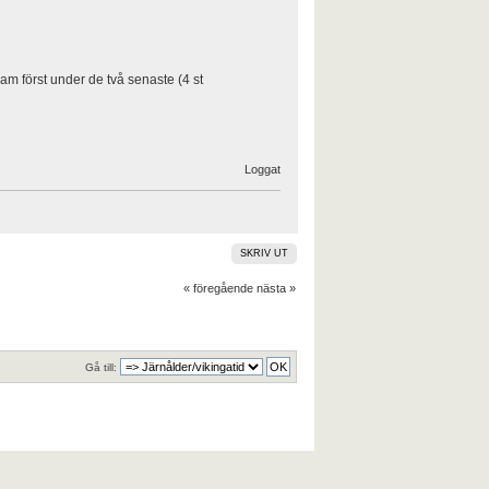
am först under de två senaste (4 st
Loggat
SKRIV UT
« föregående
nästa »
Gå till: