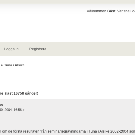
Välkommen
Gäst
. Var snäll 
Logga in
Registrera
»
Tuna i Alsike
ke (läst 16758 gånger)
ke
30, 2004, 16:56 »
kel om de första resultaten från seminariegrävningarna i Tuna i Alsike 2002-2004 so