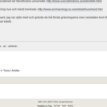
oratoriet vid Stockholms universitet.
http://www.svenskhistoria.se/arkiv/684.html
Kring hus och härd
) hemisda:
http://www.archaeology.su.se/arklab/husohard.htm
sant, jag var själv med och grävde de två första grävningarna men reslutaten kom fr
r totalt).
na : uk : ubhimin :
»
Tuna i Alsike
SMF 2.0.5
|
SMF © 2011
,
Simple Machines
Headline
by
Crip
XHTML
RSS
WAP2