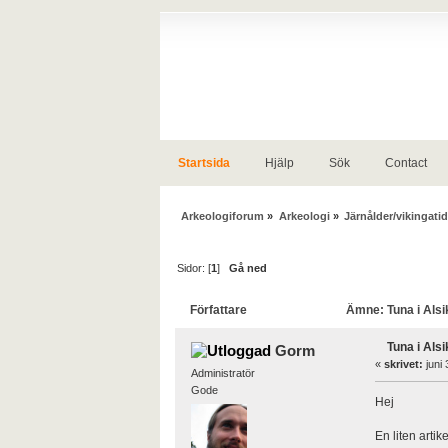
Startsida
Hjälp
Sök
Contact
Arkeologiforum
»
Arkeologi
»
Järnålder/vikingatid
Sidor: [
1
]
Gå ned
Författare
Ämne: Tuna i Alsi
Tuna i Alsi
Gorm
«
skrivet:
juni 
Administratör
Gode
Hej
En liten arti