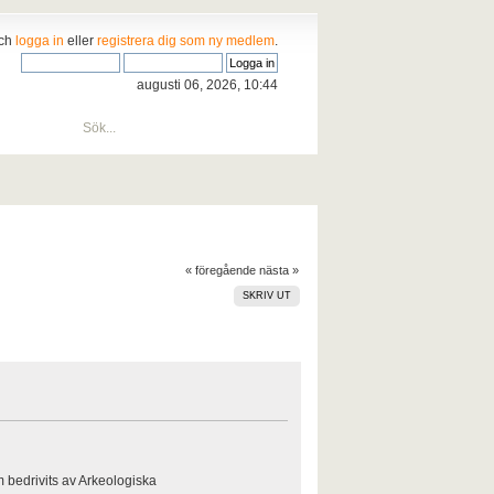
och
logga in
eller
registrera dig som ny medlem
.
augusti 06, 2026, 10:44
« föregående
nästa »
SKRIV UT
m bedrivits av Arkeologiska