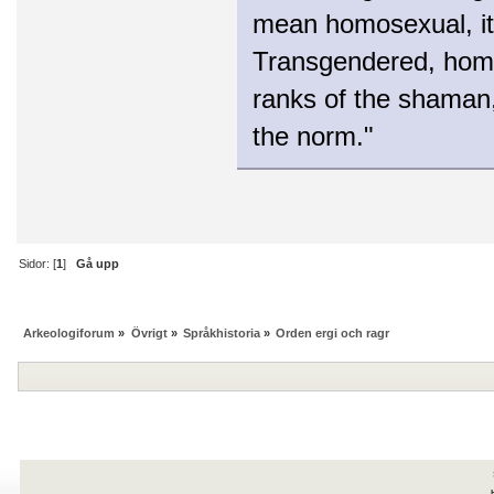
mean homosexual, i
Transgendered, homo
ranks of the shaman,
the norm."
Sidor: [
1
]
Gå upp
Arkeologiforum
»
Övrigt
»
Språkhistoria
»
Orden ergi och ragr