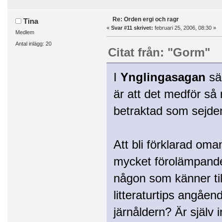
Re: Orden ergi och ragr
Tina
«
Svar #11 skrivet:
februari 25, 2006, 08:30 »
Medlem
Antal inlägg: 20
Citat från: "Gorm"
I
Ynglingasagan
säg
är att det medför s
betraktad som sejde
Att bli förklarad oma
mycket förolämpande 
någon som känner till
litteraturtips angåe
järnåldern? Är själv i