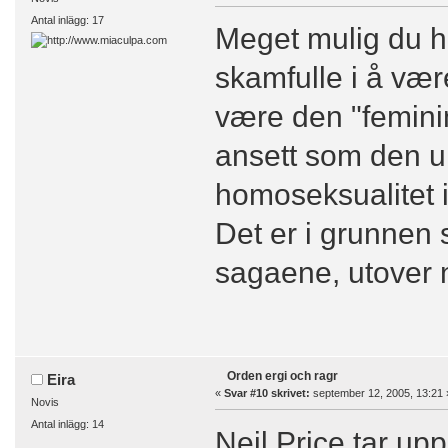
Antal inlägg: 17
Meget mulig du har
skamfulle i å vær
være den "feminin
ansett som den u
homoseksualitet i
Det er i grunnen s
sagaene, utover n
Orden ergi och ragr
Eira
«
Svar #10 skrivet:
september 12, 2005, 13:21 
Novis
Antal inlägg: 14
Neil Price tar upp