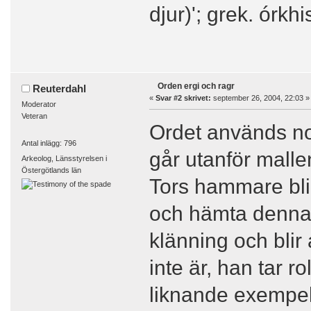
djur)'; grek. órkhi
Orden ergi och ragr
Reuterdahl
«
Svar #2 skrivet:
september 26, 2004, 22:03 »
Moderator
Veteran
Ordet används nog
Antal inlägg: 796
går utanför malle
Arkeolog, Länsstyrelsen i
Östergötlands län
Tors hammare bli
och hämta denna, f
klänning och blir
inte är, han tar r
liknande exempel