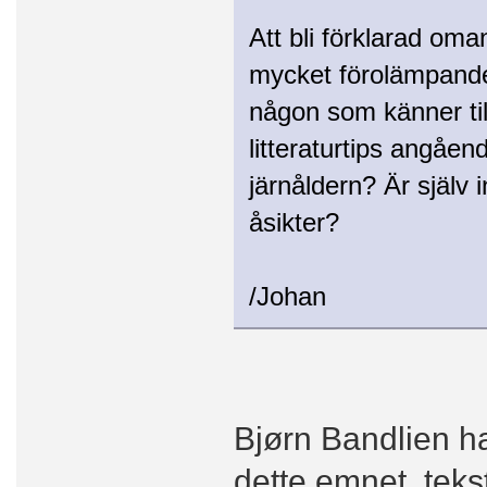
Att bli förklarad oma
mycket förolämpande 
någon som känner till
litteraturtips angåe
järnåldern? Är själv i
åsikter?
/Johan
Bjørn Bandlien ha
dette emnet, tek