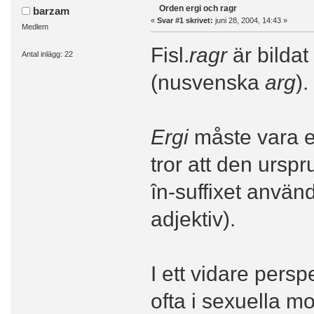
Orden ergi och ragr
barzam
«
Svar #1 skrivet:
juni 28, 2004, 14:43 »
Medlem
Fisl.
ragr
är bildat
Antal inlägg: 22
(nusvenska
arg
).
Ergi
måste vara e
tror att den urspr
în-suffixet använd
adjektiv).
I ett vidare per
ofta i sexuella mo