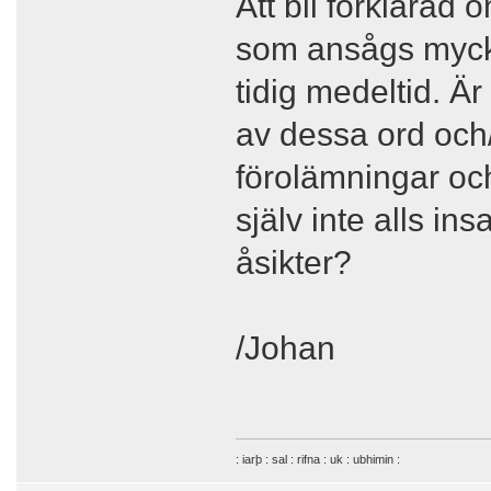
Att bli förklarad 
som ansågs myck
tidig medeltid. Är
av dessa ord och/
förolämningar oc
själv inte alls in
åsikter?
/Johan
: iarþ : sal : rifna : uk : ubhimin :