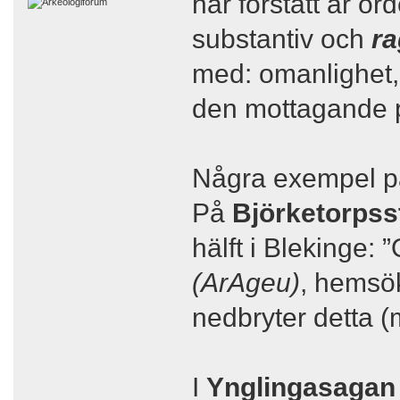
har förstått är o
substantiv och
ra
med: omanlighet, 
den mottagande pa
Några exempel på
På
Björketorpss
hälft i Blekinge:
(ArAgeu)
, hemsök
nedbryter detta 
I
Ynglingasagan