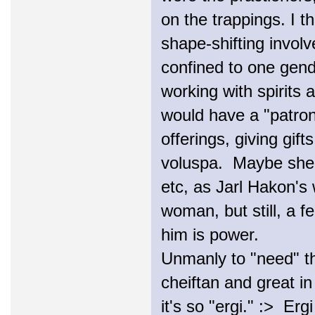
on the trappings. I t
shape-shifting involv
confined to one gend
working with spirits 
would have a "patro
offerings, giving gift
voluspa. Maybe she 
etc, as Jarl Hakon's 
woman, but still, a 
him is power.
Unmanly to "need" th
cheiftan and great i
it's so "ergi." :> Er