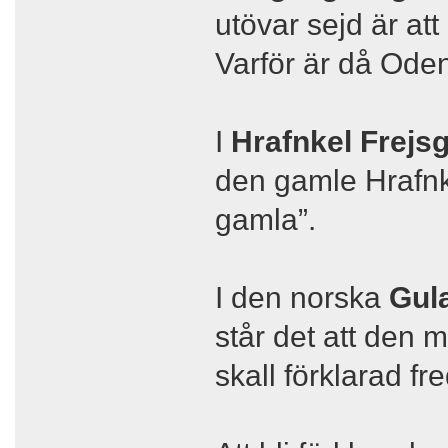
utövar sejd är at
Varför är då Ode
I
Hrafnkel Frejs
den gamle Hrafnkel 
gamla”.
I den norska
Gul
står det att den
skall förklarad fr