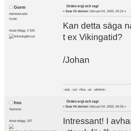
Orden ergi och ragr
Gorm
«
Svar #3 skrivet:
februari 04, 2005, 09:24 »
Administratör
Gode
Kan detta säga n
Antal inlägg: 2 926
t ex Vikingatid?
/Johan
: iarþ : sal : rifna : uk : ubhimin :
Orden ergi och ragr
hsu
«
Svar #4 skrivet:
februari 04, 2005, 09:39 »
Stammis
Intressant! I av
Antal inlägg: 297