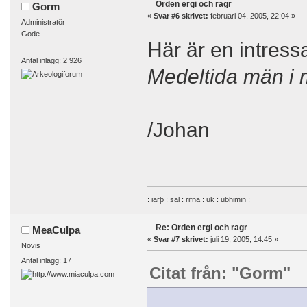
Orden ergi och ragr
Gorm
«
Svar #6 skrivet:
februari 04, 2005, 22:04 »
Administratör
Gode
Här är en intressa
Antal inlägg: 2 926
Medeltida män i 
/Johan
: iarþ : sal : rifna : uk : ubhimin :
Re: Orden ergi och ragr
MeaCulpa
«
Svar #7 skrivet:
juli 19, 2005, 14:45 »
Novis
Antal inlägg: 17
Citat från: "Gorm"