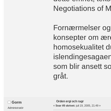
Negotiations of M
Fornærmelser og g
konsepter om ær
homosekualitet d
islendingesagaene,
som blir ansett so
gråt.
Orden ergi och ragr
Gorm
«
Svar #8 skrivet:
juli 19, 2005, 21:49 »
Administratör