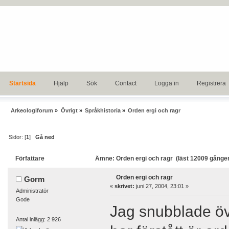
Startsida
Hjälp
Sök
Contact
Logga in
Registrera
Arkeologiforum
»
Övrigt
»
Språkhistoria
»
Orden ergi och ragr
Sidor: [
1
]
Gå ned
Författare
Ämne: Orden ergi och ragr (läst 12009 gånge
Orden ergi och ragr
Gorm
«
skrivet:
juni 27, 2004, 23:01 »
Administratör
Gode
Jag snubblade öve
Antal inlägg: 2 926