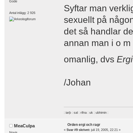
Gode
Syftar man verkli
Antal inlägg: 2 926
sexuellt på någo
det så handlar de
annan man i o m 
omanlig, dvs
Ergi
/Johan
: iarþ : sal : rifna : uk : ubhimin :
Orden ergi och ragr
MeaCulpa
«
Svar #9 skrivet:
juli 19, 2005, 22:21 »
Novis