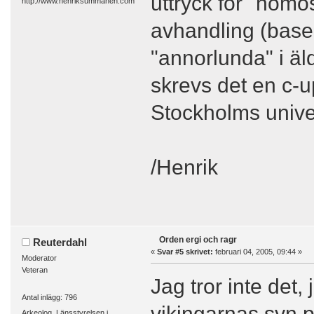
uttryck för "homo
avhandling (baser
"annorlunda" i äl
skrevs det en c-u
Stockholms univer
/Henrik
Orden ergi och ragr
Reuterdahl
«
Svar #5 skrivet:
februari 04, 2005, 09:44 »
Moderator
Veteran
Jag tror inte det,
Antal inlägg: 796
vikingarnas syn på
Arkeolog, Länsstyrelsen i