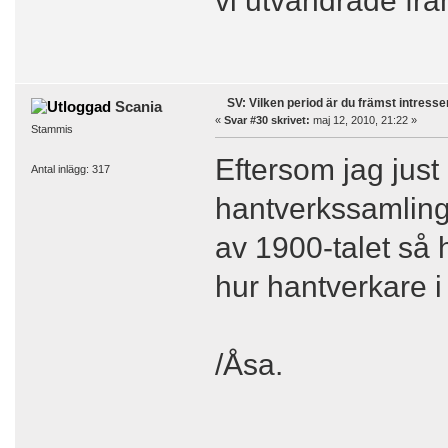
SV: Vilken period är du främst intress
Scania
«
Svar #30 skrivet:
maj 12, 2010, 21:22 »
Stammis
Eftersom jag just
Antal inlägg: 317
hantverkssamling f
av 1900-talet så 
hur hantverkare i
/Åsa.