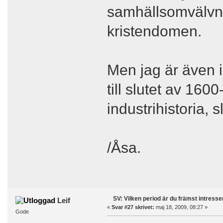
samhällsomvälvnin
kristendomen.
Men jag är även i
till slutet av 160
industrihistoria, s
/Åsa.
SV: Vilken period är du främst intress
Leif
«
Svar #27 skrivet:
maj 18, 2009, 08:27 »
Gode