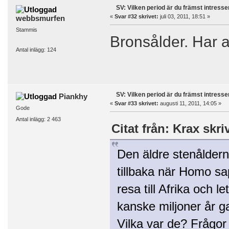
SV: Vilken period är du främst intress
«
Svar #32 skrivet:
juli 03, 2011, 18:51 »
webbsmurfen
Stammis
Bronsålder. Har a
Antal inlägg: 124
SV: Vilken period är du främst intress
Piankhy
«
Svar #33 skrivet:
augusti 11, 2011, 14:05 »
Gode
Antal inlägg: 2 463
Citat från: Krax skri
Den äldre stenåldern
tillbaka när Homo sap
resa till Afrika och 
kanske miljoner år g
Vilka var de? Frågo