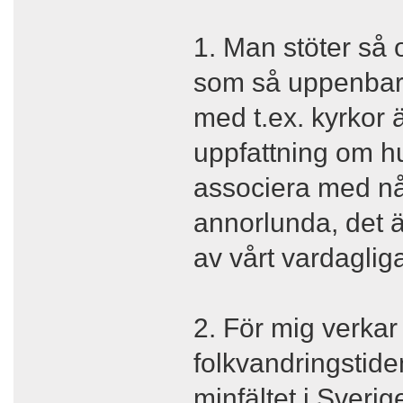
1. Man stöter så o
som så uppenbart
med t.ex. kyrkor 
uppfattning om h
associera med någ
annorlunda, det ä
av vårt vardagliga 
2. För mig verkar
folkvandringstid
minfältet i Sveri