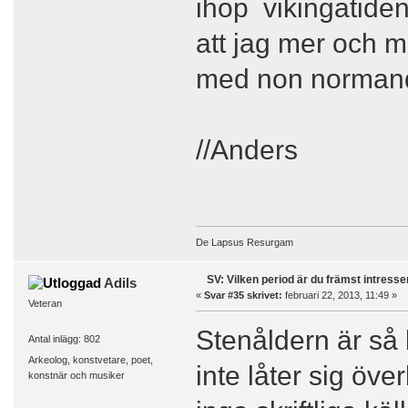
ihop vikingatiden
att jag mer och me
med non normand
//Anders
De Lapsus Resurgam
SV: Vilken period är du främst intress
Adils
«
Svar #35 skrivet:
februari 22, 2013, 11:49 »
Veteran
Stenåldern är så l
Antal inlägg: 802
Arkeolog, konstvetare, poet,
inte låter sig öve
konstnär och musiker