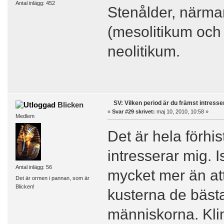
Antal inlägg: 452
Stenålder, närma
(mesolitikum och 
neolitikum.
SV: Vilken period är du främst intress
Blicken
«
Svar #29 skrivet:
maj 10, 2010, 10:58 »
Medlem
Det är hela förhi
intresserar mig. 
Antal inlägg: 56
mycket mer än att
Det är ormen i pannan, som är
Blicken!
kusterna de bästa
människorna. Kli