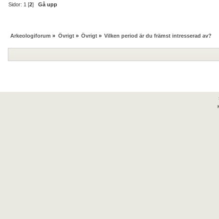
Sidor:
1
[
2
]
Gå upp
Arkeologiforum
»
Övrigt
»
Övrigt
»
Vilken period är du främst intresserad av?