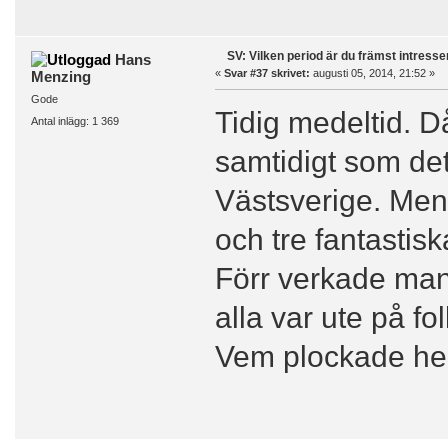
SV: Vilken period är du främst intress
Hans
«
Svar #37 skrivet:
augusti 05, 2014, 21:52 »
Menzing
Gode
Tidig medeltid. Då 
Antal inlägg: 1 369
samtidigt som de
Västsverige. Men 
och tre fantastis
Förr verkade man 
alla var ute på f
Vem plockade hem