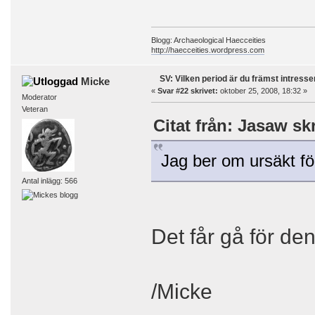
Blogg: Archaeological Haecceities
http://haecceities.wordpress.com
SV: Vilken period är du främst intress
Micke
«
Svar #22 skrivet:
oktober 25, 2008, 18:32 »
Moderator
Veteran
Citat från: Jasaw sk
Jag ber om ursäkt fö
Antal inlägg: 566
Det får gå för d
/Micke