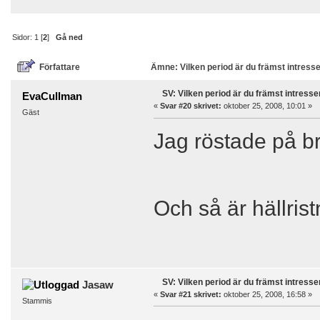
Sidor:
1
[
2
]
Gå ned
Författare
Ämne: Vilken period är du främst intress
SV: Vilken period är du främst intress
EvaCullman
«
Svar #20 skrivet:
oktober 25, 2008, 10:01 »
Gäst
Jag röstade på bro
Och så är hällrist
SV: Vilken period är du främst intress
Jasaw
«
Svar #21 skrivet:
oktober 25, 2008, 16:58 »
Stammis