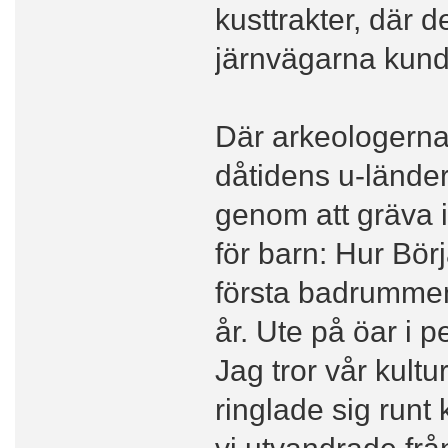
kusttrakter, där d
järnvägarna kunde
Där arkeologerna 
dåtidens u-länder
genom att gräva i
för barn: Hur Bör
första badrummen
år. Ute på öar i 
Jag tror vår kult
ringlade sig runt
vi utvandrade från