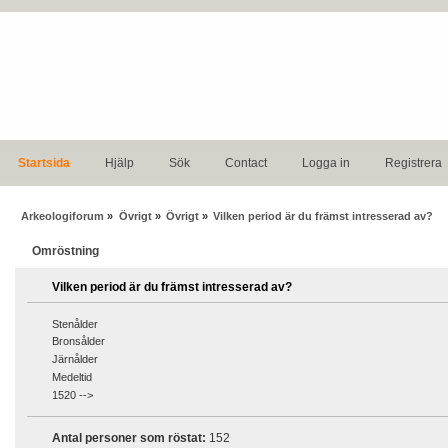
Startsida
Hjälp
Sök
Contact
Logga in
Registrera
Arkeologiforum
»
Övrigt
»
Övrigt
»
Vilken period är du främst intresserad av?
Omröstning
Vilken period är du främst intresserad av?
Stenålder
Bronsålder
Järnålder
Medeltid
1520 -->
Antal personer som röstat:
152