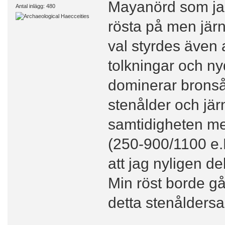
Mayanörd som jag 
Antal inlägg: 480
rösta på men järn
val styrdes även 
tolkningar och ny
dominerar bronså
stenålder och jär
samtidigheten me
(250-900/1100 e.K
att jag nyligen d
Min röst borde gåt
detta stenålders