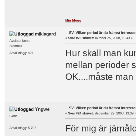
Min blogg
SV: Vilken period är du främst intress
miklagard
«
Svar #23 skrivet:
oktober 25, 2008, 19:43 »
Avslutat konto
Stammis
Hur skall man ku
Antal inlägg: 424
mellan perioder s
OK....måste man v
SV: Vilken period är du främst intress
Yngwe
«
Svar #24 skrivet:
december 29, 2008, 13:39 
Gode
För mig är järnåld
Antal inlägg: 5 702