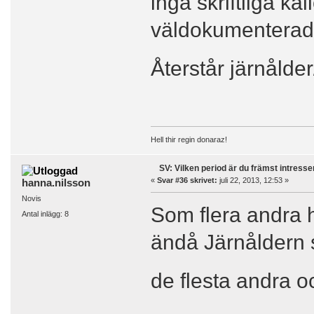
inga skriftliga kä
väldokumenterad o
Återstår järnålde
Hell thir regin donaraz!
SV: Vilken period är du främst intress
«
Svar #36 skrivet:
juli 22, 2013, 12:53 »
hanna.nilsson
Novis
Som flera andra h
Antal inlägg: 8
ändå Järnåldern s
de flesta andra o