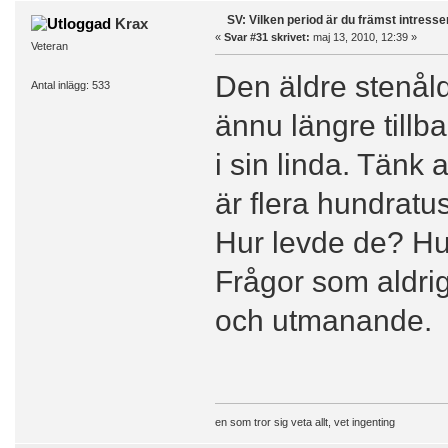
SV: Vilken period är du främst intress
Krax
«
Svar #31 skrivet:
maj 13, 2010, 12:39 »
Veteran
Den äldre stenåld
Antal inlägg: 533
ännu längre till
i sin linda. Tänk a
är flera hundratu
Hur levde de? Hu
Frågor som aldri
och utmanande.
en som tror sig veta allt, vet ingenting