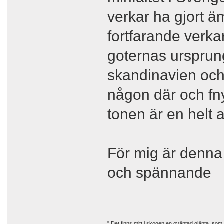
verkar ha gjort äm
fortfarande verka
goternas ursprun
skandinavien och
någon där och fn
tonen är en helt 
För mig är denna
och spännande
" Det finns mitt i skogen en oväntad glänta, som