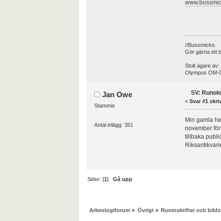
www.bussmic
//Bussmicke.
Gör gärna ett 
Stolt ägare av:
Olympus OM-D
SV: Runol
Jan Owe
«
Svar #1 skri
Stammis
Min gamla he
Antal inlägg: 351
november förra
tillbaka publ
Riksantikvar
Sidor: [
1
]
Gå upp
Arkeologiforum
»
Övrigt
»
Runinskrifter och bilds