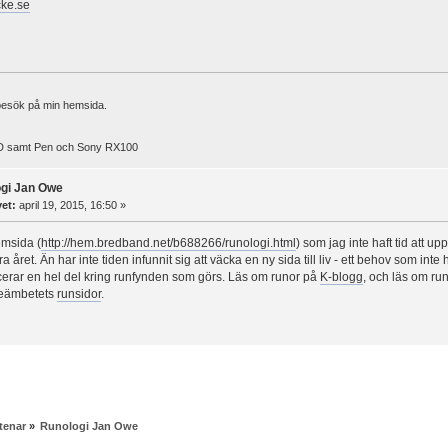
ke.se
besök på min hemsida.
 samt Pen och Sony RX100
ogi Jan Owe
vet:
april 19, 2015, 16:50 »
msida (
http://hem.bredband.net/b688266/runologi.html
) som jag inte haft tid att 
 året. Än har inte tiden infunnit sig att väcka en ny sida till liv - ett behov som inte 
icerar en hel del kring runfynden som görs. Läs om runor på
K-blogg
, och läs om ru
ieämbetets
runsidor
.
tenar
»
Runologi Jan Owe