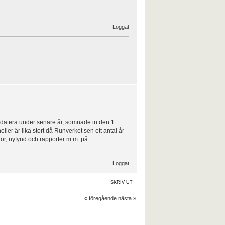
Loggat
uppdatera under senare år, somnade in den 1
heller är lika stort då Runverket sen ett antal år
nor, nyfynd och rapporter m.m. på
Loggat
SKRIV UT
« föregående
nästa »