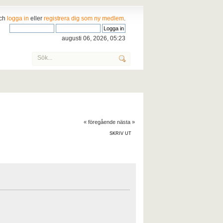
och
logga in
eller
registrera dig som ny medlem
.
augusti 06, 2026, 05:23
« föregående
nästa »
SKRIV UT