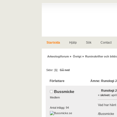
Startsida
Hjälp
Sök
Contact
Arkeologiforum
»
Övrigt
»
Runinskrifter och bilds
Sidor: [
1
]
Gå ned
Författare
Ämne: Runologi J
Runologi 
Bussmicke
«
skrivet:
april
Medlem
Vad har hänt
Antal inlägg: 94
/Bussmicke