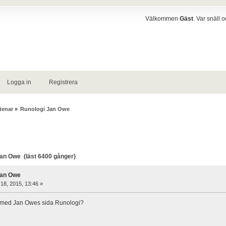
Välkommen
Gäst
. Var snäll 
Logga in
Registrera
tenar
»
Runologi Jan Owe
an Owe (läst 6400 gånger)
Jan Owe
 18, 2015, 13:46 »
 med Jan Owes sida Runologi?