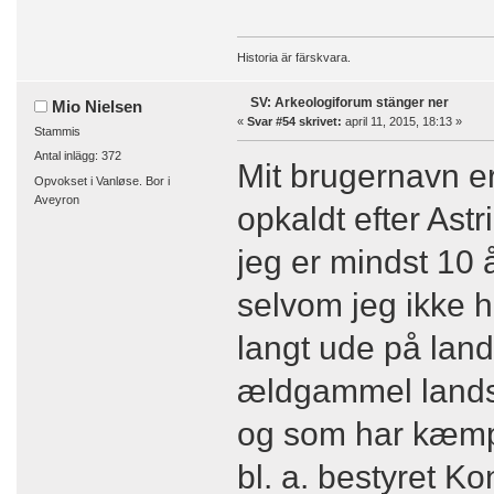
Historia är färskvara.
SV: Arkeologiforum stänger ner
Mio Nielsen
«
Svar #54 skrivet:
april 11, 2015, 18:13 »
Stammis
Antal inlägg: 372
Mit brugernavn er
Opvokset i Vanløse. Bor i
Aveyron
opkaldt efter Ast
jeg er mindst 10 
selvom jeg ikke h
langt ude på lan
ældgammel landsb
og som har kæmpe
bl. a. bestyret 