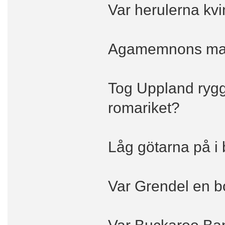
Var herulerna kv
Agamemnons mask
Tog Uppland ryg
romariket?
Låg götarna på i
Var Grendel en bo
Var Buckaroo Banz