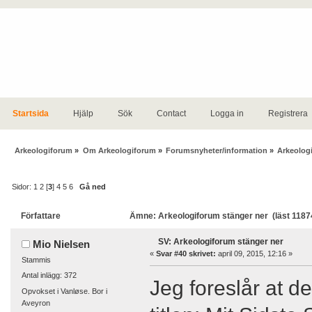
Startsida
Hjälp
Sök
Contact
Logga in
Registrera
Arkeologiforum
»
Om Arkeologiforum
»
Forumsnyheter/information
»
Arkeolog
Sidor:
1
2
[
3
]
4
5
6
Gå ned
Författare
Ämne: Arkeologiforum stänger ner (läst 1187
SV: Arkeologiforum stänger ner
Mio Nielsen
«
Svar #40 skrivet:
april 09, 2015, 12:16 »
Stammis
Antal inlägg: 372
Jeg foreslår at d
Opvokset i Vanløse. Bor i
Aveyron