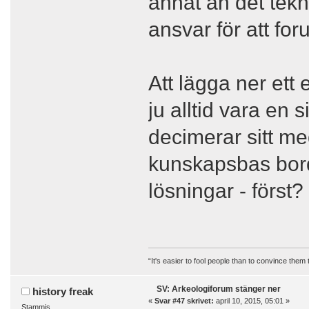
annat än det tekn
ansvar för att fo
Att lägga ner ett 
ju alltid vara en 
decimerar sitt me
kunskapsbas borde
lösningar - först?
“It's easier to fool people than to convince them
SV: Arkeologiforum stänger ner
history freak
«
Svar #47 skrivet:
april 10, 2015, 05:01 »
Stammis