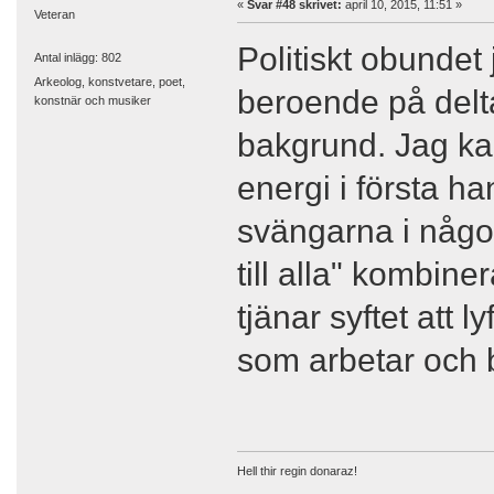
«
Svar #48 skrivet:
april 10, 2015, 11:51 »
Veteran
Politiskt obundet j
Antal inlägg: 802
Arkeolog, konstvetare, poet,
beroende på delt
konstnär och musiker
bakgrund. Jag ka
energi i första han
svängarna i någon
till alla" kombine
tjänar syftet att 
som arbetar och b
Hell thir regin donaraz!