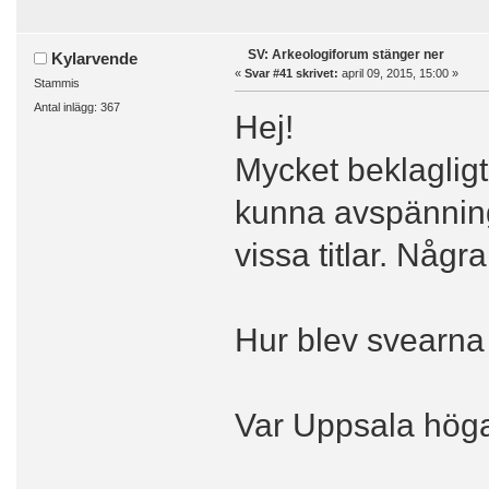
SV: Arkeologiforum stänger ner
Kylarvende
«
Svar #41 skrivet:
april 09, 2015, 15:00 »
Stammis
Antal inlägg: 367
Hej!
Mycket beklagligt
kunna avspänning
vissa titlar. Någr
Hur blev svearna
Var Uppsala högar