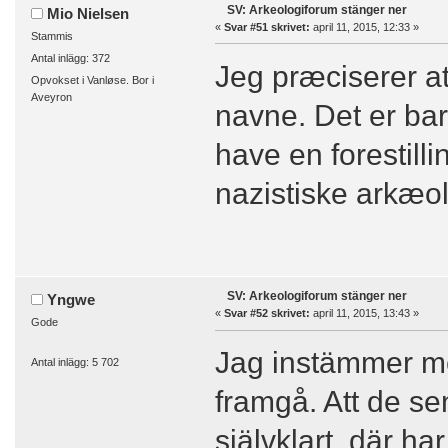
SV: Arkeologiforum stänger ner
Mio Nielsen
«
Svar #51 skrivet:
april 11, 2015, 12:33 »
Stammis
Antal inlägg: 372
Jeg præciserer at
Opvokset i Vanløse. Bor i
Aveyron
navne. Det er bar
have en forestilli
nazistiske arkæol
SV: Arkeologiforum stänger ner
Yngwe
«
Svar #52 skrivet:
april 11, 2015, 13:43 »
Gode
Jag instämmer me
Antal inlägg: 5 702
framgå. Att de se
självklart, där ha