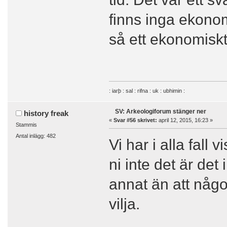
finns inga ekonom
så ett ekonomiskt 
: iarþ : sal : rifna : uk : ubhimin :
SV: Arkeologiforum stänger ner
history freak
«
Svar #56 skrivet:
april 12, 2015, 16:23 »
Stammis
Antal inlägg: 482
Vi har i alla fall 
ni inte det är det
annat än att någon
vilja.