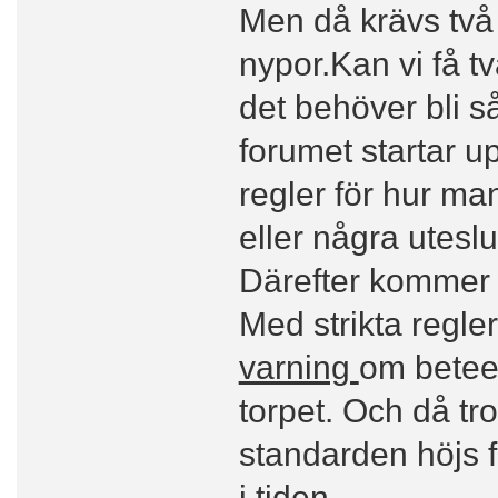
Men då krävs två
nypor.Kan vi få tv
det behöver bli s
forumet startar u
regler för hur ma
eller några uteslu
Därefter kommer f
Med strikta regle
varning
om beteen
torpet. Och då t
standarden höjs f
i tiden.