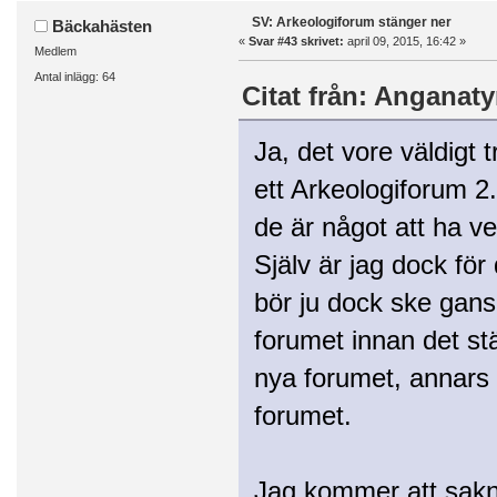
SV: Arkeologiforum stänger ner
Bäckahästen
«
Svar #43 skrivet:
april 09, 2015, 16:42 »
Medlem
Antal inlägg: 64
Citat från: Anganatyr
Ja, det vore väldigt 
ett Arkeologiforum 2.
de är något att ha ve
Själv är jag dock för
bör ju dock ske gansk
forumet innan det st
nya forumet, annars b
forumet.
Jag kommer att sakn