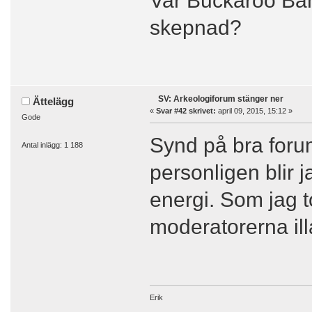
skepnad?
SV: Arkeologiforum stänger ner
Ättelägg
«
Svar #42 skrivet:
april 09, 2015, 15:12 »
Gode
Synd på bra foru
Antal inlägg: 1 188
personligen blir 
energi. Som jag t
moderatorerna ill
Erik