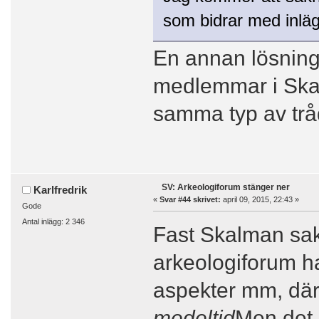
som bidrar med inläg
En annan lösning 
medlemmar i Skal
samma typ av tråd
SV: Arkeologiforum stänger ner
Karlfredrik
«
Svar #44 skrivet:
april 09, 2015, 22:43 »
Gode
Antal inlägg: 2 346
Fast Skalman sak
arkeologiforum ha
aspekter mm, dä
medeltid
Men det 