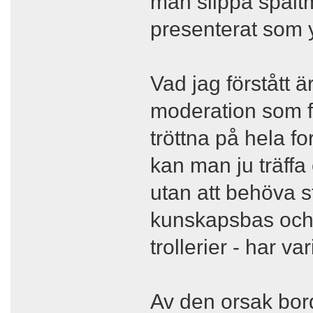
man slippa spalt
presenterat som yv
Vad jag förstått ä
moderation som få
tröttna på hela f
kan man ju träffa
utan att behöva s
kunskapsbas och e
trollerier - har v
Av den orsak bor