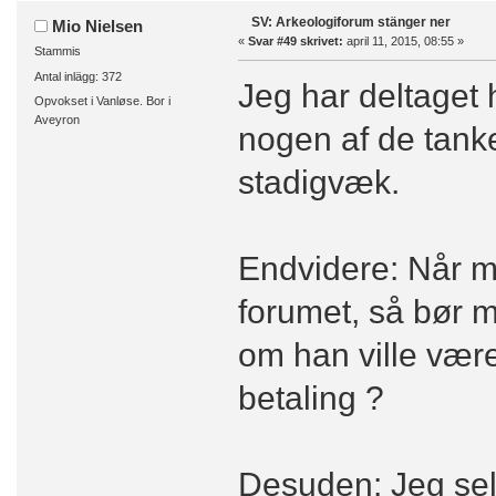
SV: Arkeologiforum stänger ner
Mio Nielsen
«
Svar #49 skrivet:
april 11, 2015, 08:55 »
Stammis
Antal inlägg: 372
Jeg har deltaget 
Opvokset i Vanløse. Bor i
Aveyron
nogen af de tank
stadigvæk.
Endvidere: Når ma
forumet, så bør 
om han ville være
betaling ?
Desuden: Jeg selv 