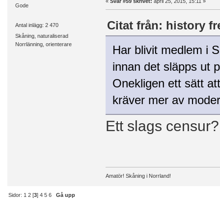
«
Svar #59 skrivet:
april 25, 2015, 15:11 »
Gode
Citat från: history f
Antal inlägg: 2 470
Skåning, naturaliserad
Norrlänning, orienterare
Har blivit medlem i 
innan det släpps ut
Onekligen ett sätt at
kräver mer av moder
Ett slags censur
Amatör! Skåning i Norrland!
Sidor:
1
2
[
3
]
4
5
6
Gå upp