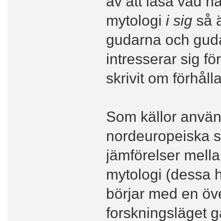
av att läsa vad 
mytologi
i sig
så ä
gudarna och guda
intresserar sig 
skrivit om förhål
Som källor använ
nordeuropeiska s
jämförelser mella
mytologi (dessa h
börjar med en öve
forskningsläget 