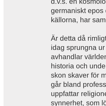
d.v.s. en kosmolo
germaniskt epos d
källorna, har s
Är detta då rimli
idag sprungna ur
avhandlar världens
historia och unde
skon skaver för m
går bland professi
uppfattar religio
synnerhet, som l