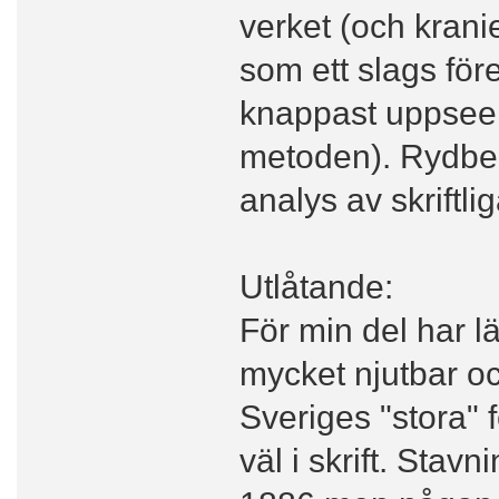
verket (och kran
som ett slags före
knappast uppsee
metoden). Rydber
analys av skriftlig
Utlåtande:
För min del har l
mycket njutbar oc
Sveriges "stora" f
väl i skrift. Stav