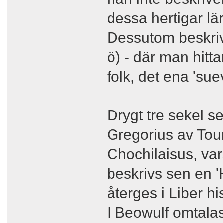
dessa hertigar l
Dessutom beskriv
ö) - där man hitta
folk, det ena 'sue
Drygt tre sekel s
Gregorius av Tou
Chochilaisus, var
beskrivs sen en '
återges i Liber 
I Beowulf omtala