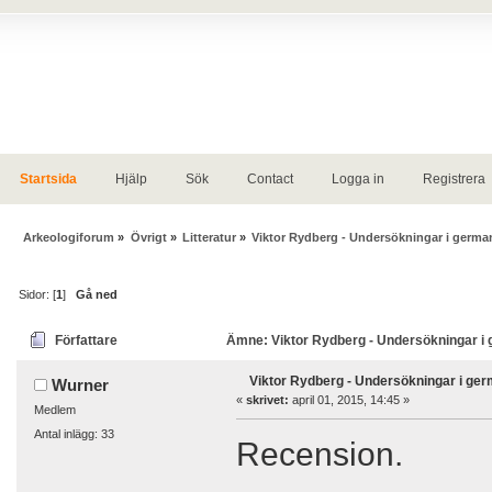
Startsida
Hjälp
Sök
Contact
Logga in
Registrera
Arkeologiforum
»
Övrigt
»
Litteratur
»
Viktor Rydberg - Undersökningar i german
Sidor: [
1
]
Gå ned
Författare
Ämne: Viktor Rydberg - Undersökningar i g
Viktor Rydberg - Undersökningar i ger
Wurner
«
skrivet:
april 01, 2015, 14:45 »
Medlem
Antal inlägg: 33
Recension.