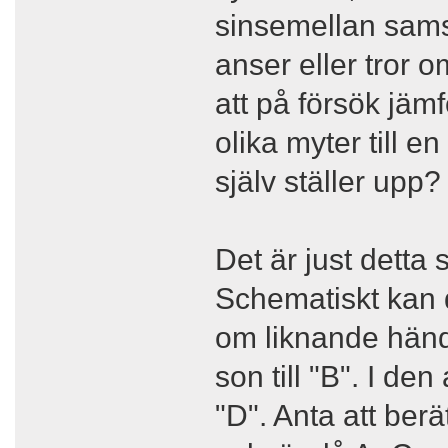
sinsemellan sam
anser eller tror o
att på försök jä
olika myter till 
själv ställer upp?
Det är just detta
Schematiskt kan d
om liknande hände
son till "B". I den
"D". Anta att ber