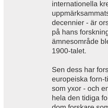
internationella k
uppmärksammats 
decennier - är ors
på hans forskning
ämnesområde blev
1900-talet.
Sen dess har for
europeiska forn-t
som yxor - och en
hela den tidiga fo
dom forskare som 