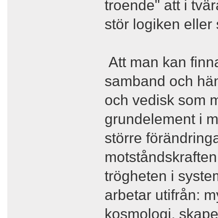
troende" att i tvä
stör logiken elle
Att man kan finna
samband och händ
och vedisk som man
grundelement i my
större förändring
motståndskraften,
trögheten i syst
arbetar utifrån:
kosmologi, skape