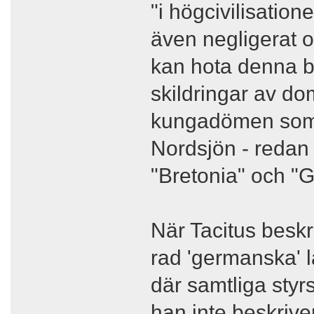
"i högcivilisatio
även negligerat o
kan hota denna b
skildringar av do
kungadömen som 
Nordsjön - reda
"Bretonia" och "
När Tacitus besk
rad 'germanska' 
där samtliga styr
han inte beskriver