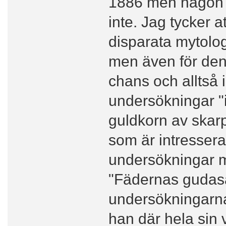
1886 men någon st
inte. Jag tycker a
disparata mytolog
men även för den
chans och alltså 
undersökningar "
guldkorn av skarps
som är intresser
undersökningar me
"Fädernas gudasa
undersökningarna 
han där hela sin