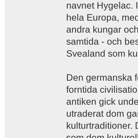
navnet Hygelac. I
hela Europa, med 
andra kungar och 
samtida - och be
Svealand som k
Den germanska fo
forntida civilisat
antiken gick under
utraderat dom gam
kulturtraditioner
som dom kulturell