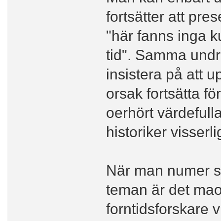
fortsätter att pr
"här fanns inga k
tid". Samma undra
insistera på att u
orsak fortsätta 
oerhört värdefull
historiker visserl
När man numer ser
teman är det mao
forntidsforskare vi