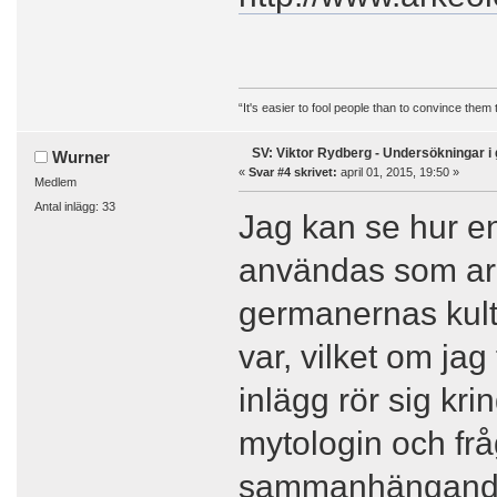
“It's easier to fool people than to convince them
SV: Viktor Rydberg - Undersökningar i 
Wurner
«
Svar #4 skrivet:
april 01, 2015, 19:50 »
Medlem
Antal inlägg: 33
Jag kan se hur en
användas som ar
germanernas kult
var, vilket om jag
inlägg rör sig kri
mytologin och frå
sammanhängande d