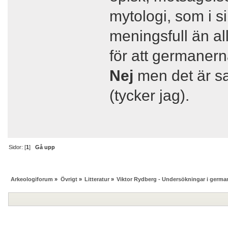
mytologi, som i s
meningsfull än all
för att germaner
Nej
men det är sa
(tycker jag).
Sidor: [
1
]
Gå upp
Arkeologiforum
»
Övrigt
»
Litteratur
»
Viktor Rydberg - Undersökningar i german