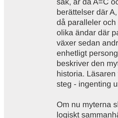
sak, är då A=C 
berättelser där A
då paralleler och
olika ändar där pa
växer sedan andra 
enhetligt personga
beskriver den my
historia. Läsaren
steg - ingenting 
Om nu myterna s
logiskt sammanhä