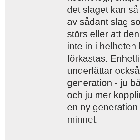
det slaget kan så 
av sådant slag s
störs eller att d
inte in i helhete
förkastas. Enhetl
underlättar också
generation - ju b
och ju mer koppli
en ny generation 
minnet.