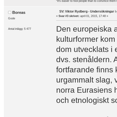
“It's easier to fool people than to convince them
SV: Viktor Rydberg - Undersökningar i 
Boreas
«
Svar #3 skrivet:
april 01, 2015, 17:48 »
Gode
Den europeiska an
Antal inlägg: 5 477
kulturformer kom 
dom utvecklats i 
dvs. stenåldern.
fortfarande finn
urgammalt slag, v
norra Eurasiens hi
och etnologiskt s