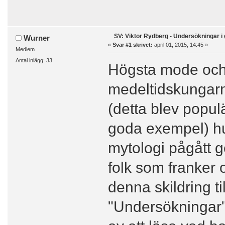
SV: Viktor Rydberg - Undersökningar i 
Wurner
«
Svar #1 skrivet:
april 01, 2015, 14:45 »
Medlem
Antal inlägg: 33
Högsta mode och p
medeltidskungarn
(detta blev popul
goda exempel) hu
mytologi pågått 
folk som franker 
denna skildring ti
"Undersökningar"