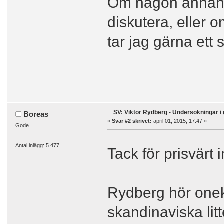
Om någon annan h
diskutera, eller 
tar jag gärna ett 
SV: Viktor Rydberg - Undersökningar i 
Boreas
«
Svar #2 skrivet:
april 01, 2015, 17:47 »
Gode
Antal inlägg: 5 477
Tack för prisvärt i
Rydberg hör onekl
skandinaviska litt