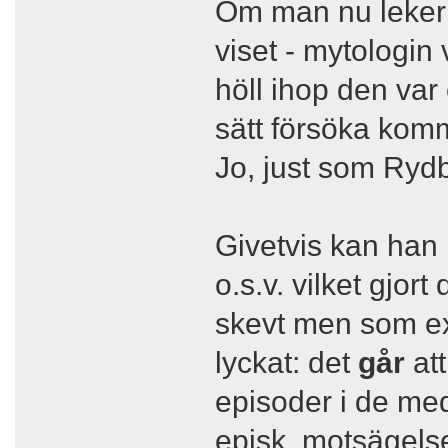
Om man nu leker 
viset - mytologi
höll ihop den var 
sätt försöka kom
Jo, just som Rydb
Givetvis kan han 
o.s.v. vilket gjort
skevt men som exp
lyckat: det
går
att
episoder i de med
episk, motsägelse