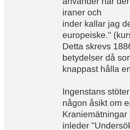
använder här den
iraner och
inder kallar jag d
europeiske." (kurs
Detta skrevs 188
betydelser då so
knappast hålla e
Ingenstans stöte
någon åsikt om en
Kraniemätningar 
inleder "Undersö