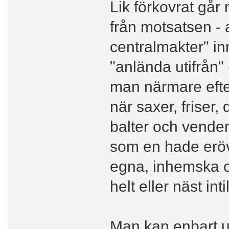
Lik förkovrat går
från motsatsen - 
centralmakter" in
"anlända utifrån"
man närmare efte
när saxer, friser,
balter och vender 
som en hade eröv
egna, inhemska oc
helt eller näst int
Man kan enbart un