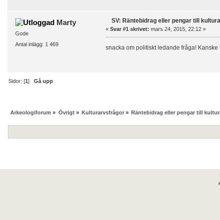
SV: Räntebidrag eller pengar till kultur
Marty
«
Svar #1 skrivet:
mars 24, 2015, 22:12 »
Gode
Antal inlägg: 1 469
snacka om politiskt ledande fråga! Kanske 
Sidor: [
1
]
Gå upp
Arkeologiforum
»
Övrigt
»
Kulturarvsfrågor
»
Räntebidrag eller pengar till kultu