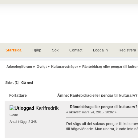
Startsida
Hjälp
Sök
Contact
Logga in
Registrera
Arkeologiforum
»
Övrigt
»
Kulturarvsfrågor
»
Räntebidrag eller pengar till kultu
Sidor: [
1
]
Gå ned
Författare
Ämne: Räntebidrag eller pengar till kulturarv?
Räntebidrag eller pengar till kulturarv?
Karlfredrik
«
skrivet:
mars 24, 2015, 20:02 »
Gode
Antal inlägg: 2 346
Det sägs att det saknas pengar till kultur
till högavlönade. Man undrar, kunde inte n