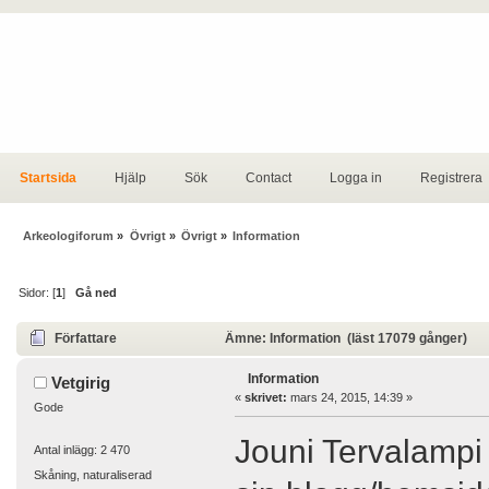
Startsida
Hjälp
Sök
Contact
Logga in
Registrera
Arkeologiforum
»
Övrigt
»
Övrigt
»
Information
Sidor: [
1
]
Gå ned
Författare
Ämne: Information (läst 17079 gånger)
Information
Vetgirig
«
skrivet:
mars 24, 2015, 14:39 »
Gode
Jouni Tervalampi
Antal inlägg: 2 470
Skåning, naturaliserad