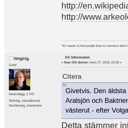
http://en.wikiped
http://www.arkeo
“It's easier to fool people than to convince them
SV: Information
Vetgirig
«
Svar #10 skrivet:
mars 27, 2015, 03:18 »
Gode
Citera
Givetvis. Den äldsta
Antal inlägg: 2 470
Aralsjön och Baktrien
Skåning, naturaliserad
Norrlänning, orienterare
västerut - efter Vol
Detta stämmer int