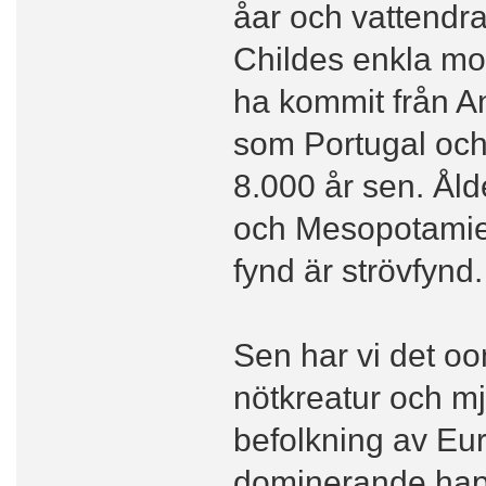
åar och vattendr
Childes enkla mod
ha kommit från An
som Portugal och
8.000 år sen. Åld
och Mesopotamien
fynd är strövfynd.
Sen har vi det o
nötkreatur och m
befolkning av Eu
dominerande hapl