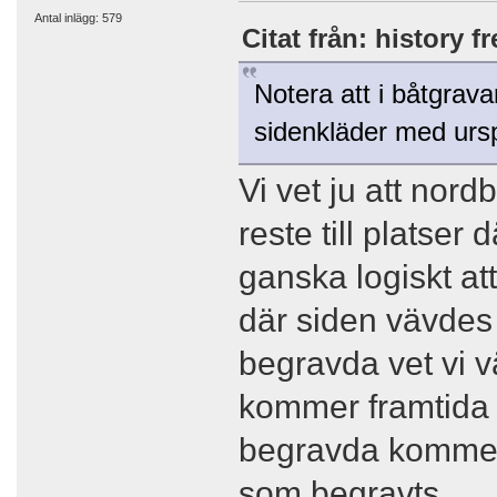
Antal inlägg: 579
Citat från: history f
Notera att i båtgrav
sidenkläder med ursp
Vi vet ju att nor
reste till platse
ganska logiskt at
där siden vävdes 
begravda vet vi v
kommer framtida 
begravda kommer 
som begravts......