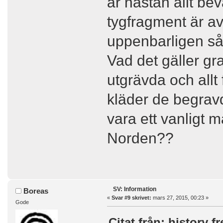
är nästan allt bev
tygfragment är av
uppenbarligen så h
Vad det gäller gra
utgrävda och allt 
kläder de begravd
vara ett vanligt m
Norden??
SV: Information
Boreas
«
Svar #9 skrivet:
mars 27, 2015, 00:23 »
Gode
Citat från: history f