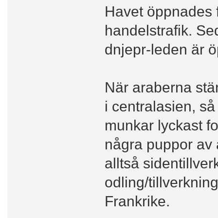
Havet öppnades f
handelstrafik. Se
dnjepr-leden är 
När araberna stä
i centralasien, 
munkar lyckast for
några puppor av ak
alltså sidentillve
odling/tillverkning
Frankrike.