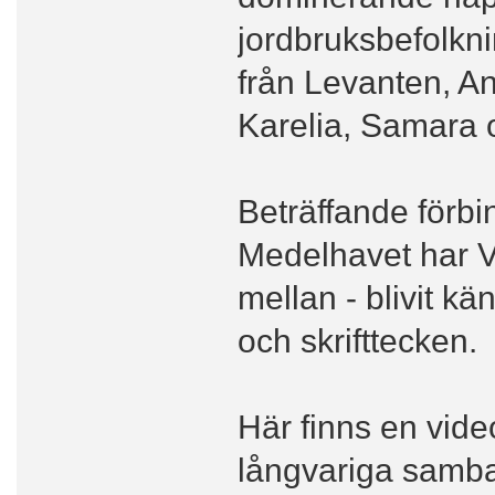
jordbruksbefolkn
från Levanten, An
Karelia, Samara
Beträffande förb
Medelhavet har Vi
mellan - blivit kä
och skrifttecken.
Här finns en video
långvariga samb