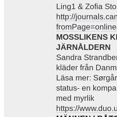
Ling1 & Zofia St
http://journals.c
fromPage=onlin
MOSSLIKENS K
JÄRNÅLDERN
Sandra Strandber
kläder från Danma
Läsa mer: Sørgår
status- en kompar
med myrlik
https://www.duo.