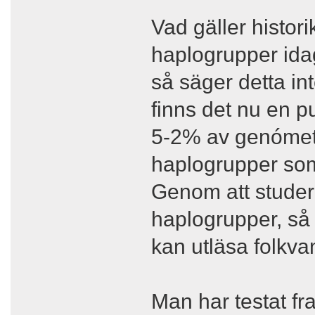
Vad gäller histori
haplogrupper idag
så säger detta in
finns det nu en pu
5-2% av genómet. 
haplogrupper som 
Genom att studer
haplogrupper, så 
kan utläsa folkva
Man har testat fr