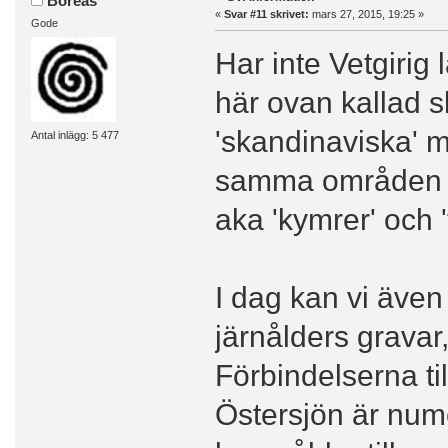
Boreas
«
Svar #11 skrivet:
mars 27, 2015, 19:25 »
Gode
Har inte Vetgirig
här ovan kallad s
'skandinaviska' m
Antal inlägg: 5 477
samma områden - 
aka 'kymrer' och 
I dag kan vi även
järnålders grava
Förbindelserna ti
Östersjön är nume