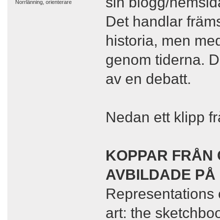
sin blogg/hemsida
Norrlänning, orienterare
Det handlar främ
historia, men med
genom tiderna. De
av en debatt.
Nedan ett klipp f
KOPPAR FRÅN 
AVBILDADE PÅ
Representations 
art: the sketchbo