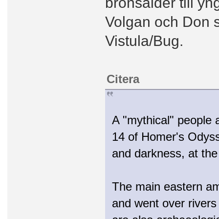
bronsålder till yn
Volgan och Don 
Vistula/Bug.
Citera
A "mythical" people
14 of Homer's Odysse
and darkness, at the
The main eastern amb
and went over rivers