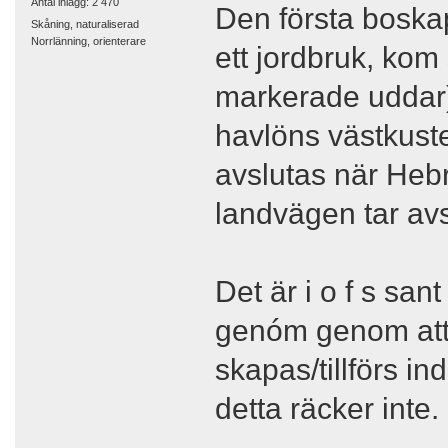
Antal inlägg: 2 470
Den första boska
Skåning, naturaliserad
Norrlänning, orienterare
ett jordbruk, kom
markerade uddar)
havlöns västkuste
avslutas när Heb
landvägen tar avs
Det är i o f s sant
genóm genom att 
skapas/tillförs i
detta räcker inte.