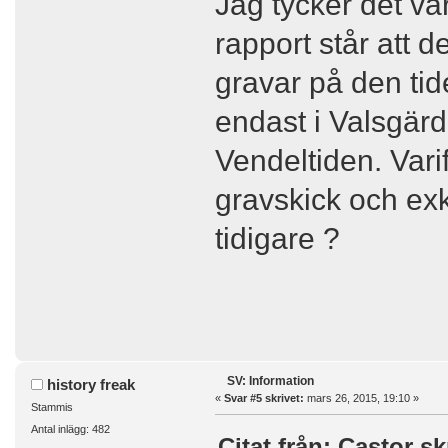
Jag tycker det va
rapport står att d
gravar på den tide
endast i Valsgär
Vendeltiden. Var
gravskick och exk
tidigare ?
SV: Information
history freak
«
Svar #5 skrivet:
mars 26, 2015, 19:10 »
Stammis
Antal inlägg: 482
Citat från: Castor sk