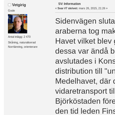
SV: Information
Vetgirig
«
Svar #7 skrivet:
mars 26, 2015, 21:26 »
Gode
Sidenvägen slutad
araberna tog makt
Antal inlägg: 2 470
Havet vilket ble
Skåning, naturaliserad
Norrlänning, orienterare
dessa var ändå b
avslutades i Kons
distribution till 
Medelhavet, där d
vidaretransport til
Björköstaden före
den tid leden Fi