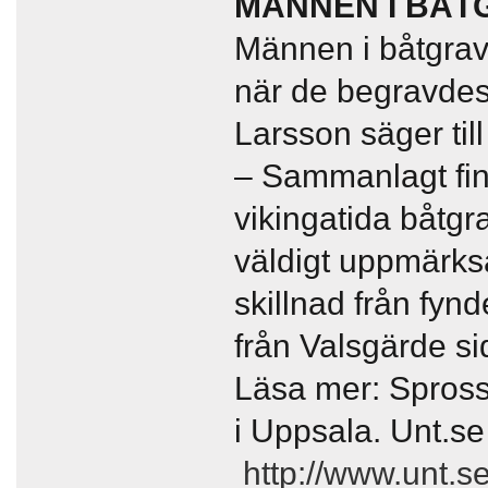
MÄNNEN I BÅT
Männen i båtgrav
när de begravdes
Larsson
säger til
– Sammanlagt fin
vikingatida båtgr
väldigt uppmärksa
skillnad från fynd
från Valsgärde si
Läsa mer: Spross
i Uppsala. Unt.se
http://www.unt.s