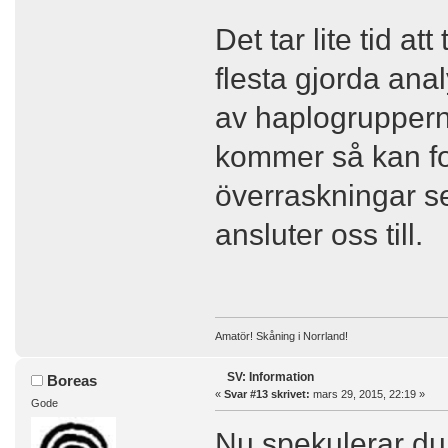
Det tar lite tid a
flesta gjorda ana
av haplogruppern
kommer så kan fo
överraskningar se
ansluter oss till.
Amatör! Skåning i Norrland!
SV: Information
Boreas
«
Svar #13 skrivet:
mars 29, 2015, 22:19 »
Gode
Nu spekulerar du 