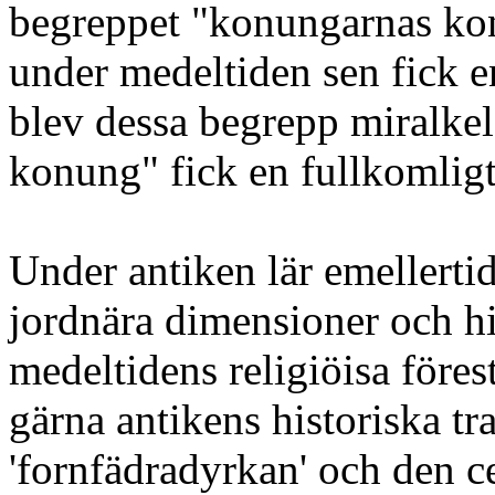
begreppet "konungarnas kon
under medeltiden sen fick e
blev dessa begrepp miralkel
konung" fick en fullkomlig
Under antiken lär emellerti
jordnära dimensioner och his
medeltidens religiöisa förest
gärna antikens historiska tr
'fornfädradyrkan' och den ce