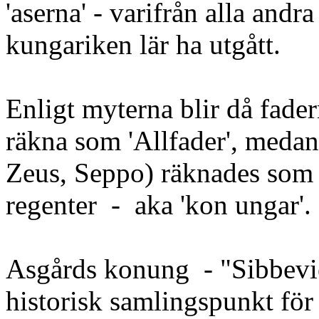
'aserna' - varifrån alla and
kungariken lär ha utgått.
Enligt myterna blir då fader
räkna som 'Allfader', medan 
Zeus, Seppo) räknades som 
regenter - aka 'kon ungar'.
Asgårds konung - "Sibbeviets
historisk samlingspunkt för