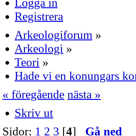
Logga in
Registrera
Arkeologiforum
»
Arkeologi
»
Teori
»
Hade vi en konungars ko
« föregående
nästa »
Skriv ut
Sidor:
1
2
3
[
4
]
Gå ned