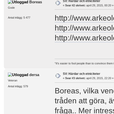
SV: Härdar och etniciteter
Boreas
«
Svar #2 skrivet:
april 29, 2015, 00:20 »
Gode
http://www.arkeo
Antal inlägg: 5 477
http://www.arkeo
http://www.arkeo
“It's easier to fool people than to convince them
SV: Härdar och etniciteter
dersa
«
Svar #3 skrivet:
april 29, 2015, 22:20 »
Veteran
Antal inlägg: 579
Boreas, vilka ven
tråden att göra, 
fråga.. Mer intres