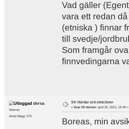
Vad gäller (Egent
vara ett redan d
(etniska ) finnar 
till svedje/jordbru
Som framgår ovan 
finnvedingarna va
SV: Härdar och etniciteter
dersa
«
Svar #9 skrivet:
april 30, 2015, 18:48 »
Veteran
Antal inlägg: 579
Boreas, min avsikt