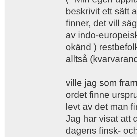
beskrivit ett sätt
finner, det vill s
av indo-europeis
okänd ) restbefol
alltså (kvarvaran
ville jag som fra
ordet finne urspr
levt av det man fi
Jag har visat att
dagens finsk- oc