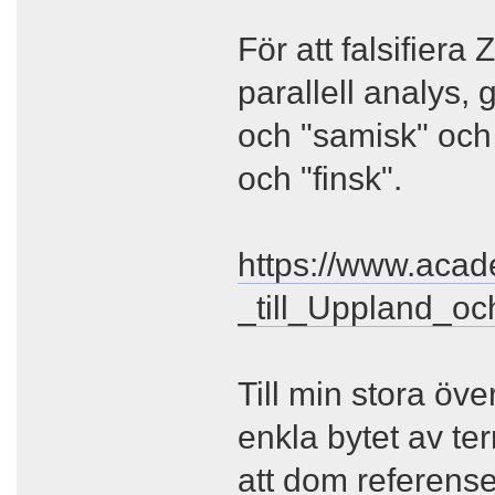
För att falsifiera
parallell analys,
och "samisk" och 
och "finsk".
https://www.ac
_till_Uppland_o
Till min stora öve
enkla bytet av ter
att dom referense