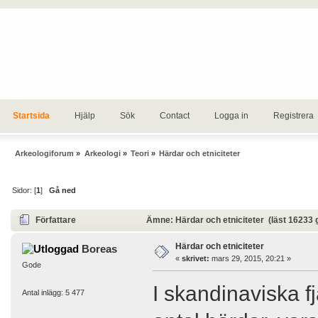
Startsida
Hjälp
Sök
Contact
Logga in
Registrera
Arkeologiforum
»
Arkeologi
»
Teori
»
Härdar och etniciteter
Sidor: [
1
]
Gå ned
Författare
Ämne: Härdar och etniciteter (läst 16233 
Härdar och etniciteter
Boreas
«
skrivet:
mars 29, 2015, 20:21 »
Gode
I skandinaviska fj
Antal inlägg: 5 477