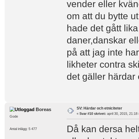
vender eller kväne
om att du bytte u
hade det gått lik
daner,danskar ell
på att jag inte h
likheter contra s
det gäller härdar
SV: Härdar och etniciteter
Boreas
«
Svar #10 skrivet:
april 30, 2015, 21:18 
Gode
Då kan dersa helt
Antal inlägg: 5 477