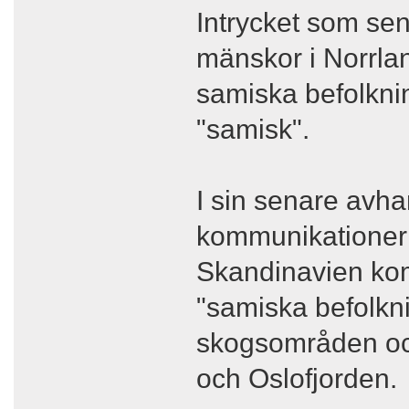
Intrycket som sen
mänskor i Norrla
samiska befolknin
"samisk".
I sin senare avha
kommunikationer
Skandinavien komm
"samiska befolkn
skogsområden och
och Oslofjorden.