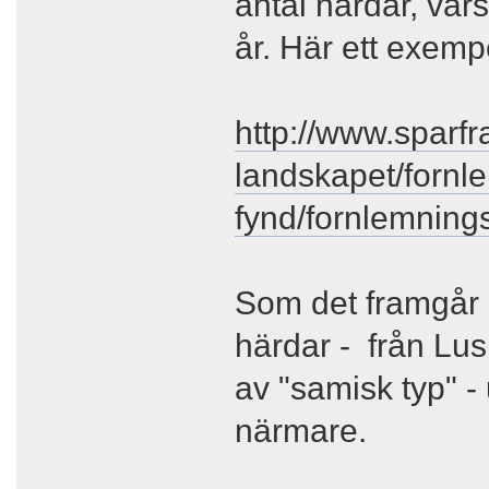
antal härdar, vars
år. Här ett exemp
http://www.sparfr
landskapet/fornl
fynd/fornlemning
Som det framgår 
härdar - från Lus
av "samisk typ" -
närmare.