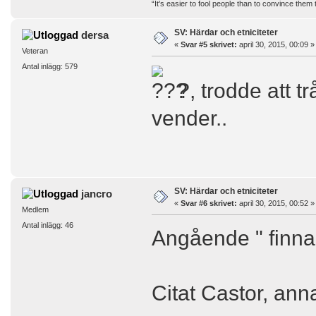
“It's easier to fool people than to convince them
SV: Härdar och etniciteter
dersa
«
Svar #5 skrivet:
april 30, 2015, 00:09 »
Veteran
Antal inlägg: 579
?, trodde att 
vender..
SV: Härdar och etniciteter
jancro
«
Svar #6 skrivet:
april 30, 2015, 00:52 »
Medlem
Antal inlägg: 46
Angående " finnar
Citat Castor, ann