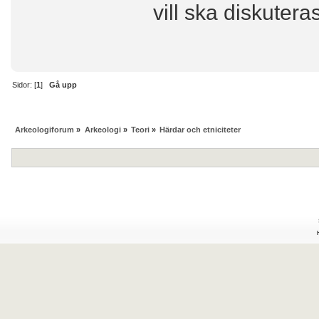
vill ska diskutera
Sidor: [
1
]
Gå upp
Arkeologiforum
»
Arkeologi
»
Teori
»
Härdar och etniciteter