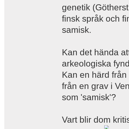
genetik (Göthers
finsk språk och f
samisk.
Kan det hända att
arkeologiska fynde
Kan en härd från 
från en grav i Vend
som 'samisk'?
Vart blir dom kri