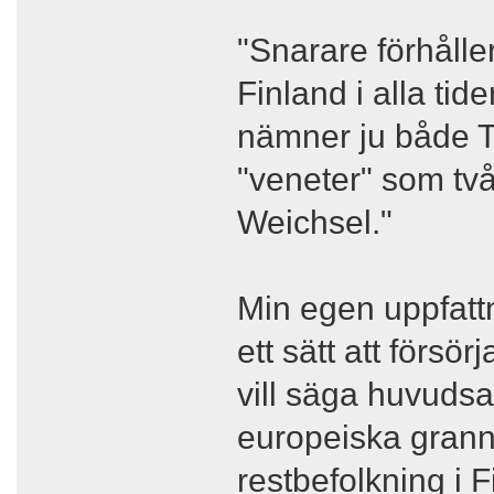
"Snarare förhålle
Finland i alla tid
nämner ju både T
"veneter" som två
Weichsel."
Min egen uppfattni
ett sätt att försö
vill säga huvudsa
europeiska grann
restbefolkning i 