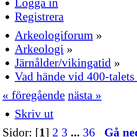
Logga in
Registrera
Arkeologiforum
»
Arkeologi
»
Järnålder/vikingatid
»
Vad hände vid 400-talets 
« föregående
nästa »
Skriv ut
Sidor: [
1
]
2
3
...
36
Gå ne