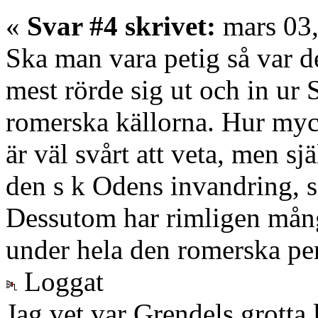
«
Svar #4 skrivet:
mars 03,
Ska man vara petig så var de
mest rörde sig ut och in ur
romerska källorna. Hur myc
är väl svårt att veta, men sjä
den s k Odens invandring, 
Dessutom har rimligen många
under hela den romerska peri
Loggat
Jag vet var Grendels grotta 