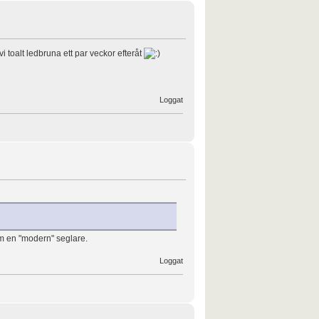
i toalt ledbruna ett par veckor efteråt
Loggat
om en "modern" seglare.
Loggat