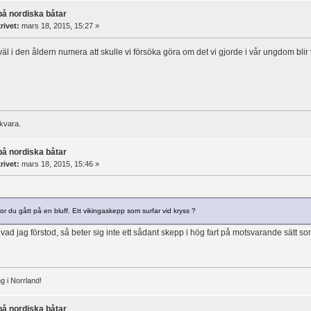
på nordiska båtar
rivet:
mars 18, 2015, 15:27 »
äl i den åldern numera att skulle vi försöka göra om det vi gjorde i vår ungdom blir v
skvara.
på nordiska båtar
rivet:
mars 18, 2015, 15:46 »
ror du gått på en bluff. Ett vikingaskepp som surfar vid kryss ?
ad jag förstod, så beter sig inte ett sådant skepp i hög fart på motsvarande sätt s
g i Norrland!
på nordiska båtar