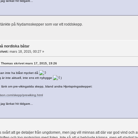
ag länkat hit tiidgare...
g tänkte på Nydamsskepper som var ett roddskepp.
på nordiska båtar
rivet:
mars 18, 2015, 00:27 »
rl Thomas skrivet mars 17, 2015, 19:26
an inte ha blåst mycket då
 är inte aktuell, inte ens ett nybygge
)
n länk om pre-vikingatida skepp, bland andra Hjortspringsskeppet:
elson.com/skepp/prewiking.html
ag länkat hit tiidgare...
s svårt att ge detaljer från ungdomen, men jag vill minnas att där var god vind och att 
often och tog motspjärn med foten. Inte så att vi behövde kämpa, men ett stadigt