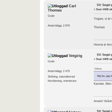
SV: Segel 
Carl
«
Svar #408 sk
Thomas
Gode
Yngwe, vi är v
Antal inlägg: 2 876
Thomas
Historia är fär
SV: Segel 
Vetgirig
«
Svar #409 sk
Gode
Citera
Antal inlägg: 2 470
Nej du, jag t
Skåning, naturaliserad
Norrlänning, orienterare
Kanske. Men v
Amatör! Skånin
SV: Segel 