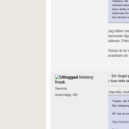
Tvärtom. De 
närmast bara
även detta m
nämnvärt för
har senare s
Jag håller med
hamnade lågt. 
säkrare. Frib
Tolvan är en 
snabbare än e
SV: Segel 
history
«
Svar #404 sk
freak
Stammis
Citat från: Ca
Antal inlägg: 482
Yngwe, det k
Nej, bärgning
HF, här är e
http://axeln