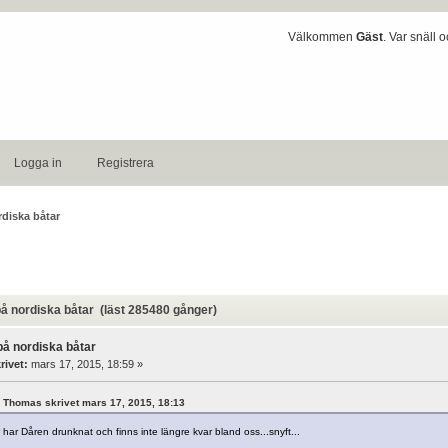
Välkommen
Gäst
. Var snäll 
Logga in
Registrera
rdiska båtar
 nordiska båtar (läst 285480 gånger)
på nordiska båtar
rivet:
mars 17, 2015, 18:59 »
rl Thomas skrivet mars 17, 2015, 18:13
 har Dåren drunknat och finns inte längre kvar bland oss...snyft...