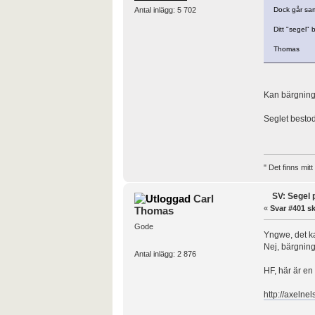
Dock går sam
Antal inlägg: 5 702
Ditt "segel"
Thomas
Kan bärgning b
Seglet bestod
" Det finns mit
SV: Segel 
Carl
«
Svar #401 sk
Thomas
Gode
Yngwe, det ka
Nej, bärgning
Antal inlägg: 2 876
HF, här är en
http://axelne