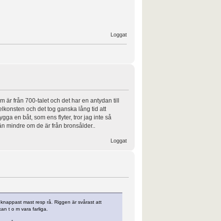
Loggat
 är från 700-talet och det har en antydan till
lkonsten och det tog ganska lång tid att
ga en båt, som ens flyter, tror jag inte så
 än mindre om de är från bronsålder..
Loggat
 knappast mast resp rå. Riggen är svårast att
an t o m vara farliga.