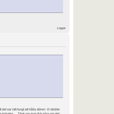
Loggat
det var rätt tungt att hålla stören. Vi stödde
 tag krävdes. Tänk om man fick göra om det,