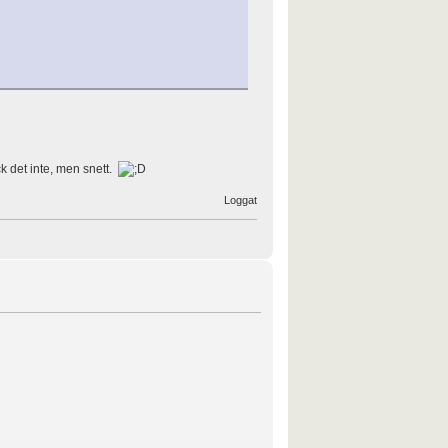
ck det inte, men snett.
Loggat