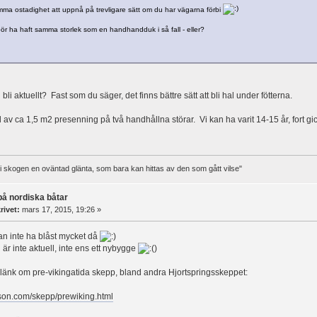
ma ostadighet att uppnå på trevligare sätt om du har vägarna förbi
 bör ha haft samma storlek som en handhandduk i så fall - eller?
li aktuellt? Fast som du säger, det finns bättre sätt att bli hal under fötterna.
 av ca 1,5 m2 presenning på två handhållna störar. Vi kan ha varit 14-15 år, fort gi
t i skogen en oväntad glänta, som bara kan hittas av den som gått vilse"
på nordiska båtar
rivet:
mars 17, 2015, 19:26 »
n inte ha blåst mycket då
 är inte aktuell, inte ens ett nybygge
)
 länk om pre-vikingatida skepp, bland andra Hjortspringsskeppet:
lson.com/skepp/prewiking.html