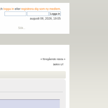
och
logga in
eller
registrera dig som ny medlem
.
augusti 06, 2026, 19:05
« föregående
nästa »
SKRIV UT