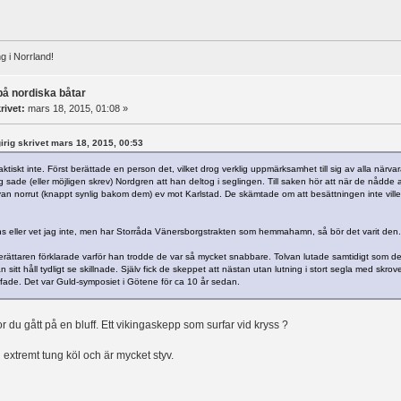
g i Norrland!
på nordiska båtar
rivet:
mars 18, 2015, 01:08 »
tgirig skrivet mars 18, 2015, 00:53
faktiskt inte. Först berättade en person det, vilket drog verklig uppmärksamhet till sig av alla nä
ade (eller möjligen skrev) Nordgren att han deltog i seglingen. Till saken hör att när de nådde
lvan norrut (knappt synlig bakom dem) ev mot Karlstad. De skämtade om att besättningen inte vil
 eller vet jag inte, men har Storråda Vänersborgstrakten som hemmahamn, så bör det varit den.
erättaren förklarade varför han trodde de var så mycket snabbare. Tolvan lutade samtidigt som de
 sitt håll tydligt se skillnade. Själv fick de skeppet att nästan utan lutning i stort segla med skrov
fade. Det var Guld-symposiet i Götene för ca 10 år sedan.
or du gått på en bluff. Ett vikingaskepp som surfar vid kryss ?
 extremt tung köl och är mycket styv.