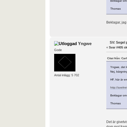
Beklagar om j
Thomas
Beklagar, ja
SV: Segel 
Yngwe
«
Svar #405 sk
Gode
Citat från: Ca
Yngwe, det k
Nej, bärgning
Antal inlägg: 5 702
HF, här är e
http://axeln
Beklagar om j
Thomas
Det är givetvi
dom mot framt