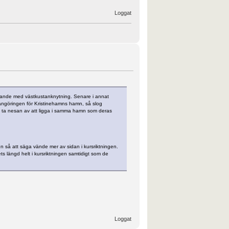
Loggat
rvarande med västkustanknytning. Senare i annat
 angöringen för Kristinehamns hamn, så slog
le ta nesan av att ligga i samma hamn som deras
n så att säga vände mer av sidan i kursriktningen.
ets längd helt i kursriktningen samtidigt som de
Loggat