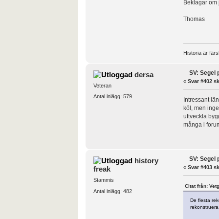
Beklagar om ja
Thomas
Historia är fär
SV: Segel 
dersa
«
Svar #402 sk
Veteran
Antal inlägg: 579
Intressant lä
köl, men inge
uttveckla byg
många i forum
SV: Segel 
history
«
Svar #403 sk
freak
Stammis
Citat från: Ve
Antal inlägg: 482
De flesta re
rekonstruera.