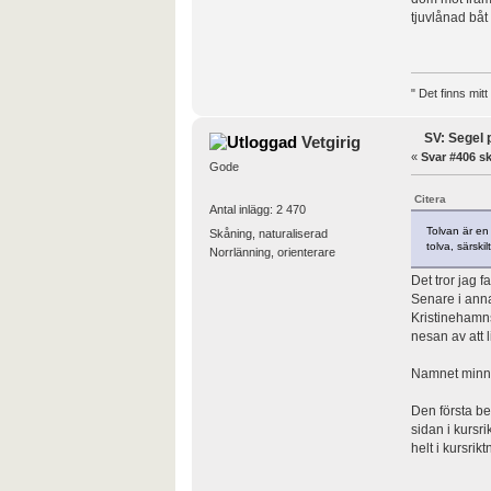
tjuvlånad båt 
" Det finns mit
SV: Segel 
Vetgirig
«
Svar #406 sk
Gode
Citera
Antal inlägg: 2 470
Tolvan är en
Skåning, naturaliserad
tolva, särski
Norrlänning, orienterare
Det tror jag 
Senare i anna
Kristinehamns
nesan av att
Namnet minns
Den första be
sidan i kursri
helt i kursri