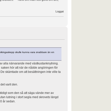
Loggat
t vikingaskepp skulle kunna vara snabbare än en
ig av alla närvarande med västkustanknytning.
l saken hör att när de nådde angöringen för
De skämtade om att besättningen inte ville ta
et varit den.
mtidigt som den så att säga vände mer av
n utan lutning i stort segla med skrovets längd
10 år sedan.