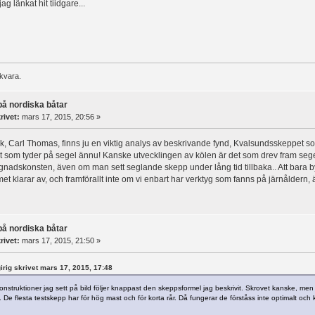
g länkat hit tiidgare...
skvara.
på nordiska båtar
rivet:
mars 17, 2015, 20:56 »
nk, Carl Thomas, finns ju en viktig analys av beskrivande fynd, Kvalsundsskeppet som
t som tyder på segel ännu! Kanske utvecklingen av kölen är det som drev fram sege
gnadskonsten, även om man sett seglande skepp under lång tid tillbaka.. Att bara byg
et klarar av, och framförallt inte om vi enbart har verktyg som fanns på järnåldern,
på nordiska båtar
rivet:
mars 17, 2015, 21:50 »
tgirig skrivet mars 17, 2015, 17:48
konstruktioner jag sett på bild följer knappast den skeppsformel jag beskrivit. Skrovet kanske, men
 De flesta testskepp har för hög mast och för korta rår. Då fungerar de förståss inte optimalt och k