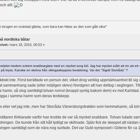
och allt.
t i skogen en oväntad glänta, som bara kan hittas av den som gått vilse"
på nordiska båtar
rivet:
mars 18, 2015, 00:53 »
 relativt modern extrem snabbseglare med en mycket tung köl. Jag har mycket svårt att tro att et
lt på kryss. Kanske en skröna från vikingaskeppets besättning. Var det "Sigrid Storråda" ?
faktiskt inte. Först berättade en person det, vilket drog verklig uppmärksamhet till s
t sammanhang sade (eller möjligen skrev) Nordgren att han deltog i seglingen. Til
 hamn, så slog samtidigt tolvan norrut (knappt synlig bakom dem) ev mot Karlstad. 
 ligga i samma hamn som deras testskepp.
 eller vet jag inte, men har Storråda Vänersborgstrakten som hemmahamn, så bör d
rättaren förklarade varför han trodde de var så mycket snabbare. Tolvan lutade sa
ktningen. De kunde från sitt håll tydligt se skillnade. Själv fick de skeppet att nästa
ktningen samtidigt som de nära nog surfade. Det var Guld-symposiet i Götene för ca 