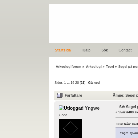
Startsida
Hjälp
Sök
Contact
Arkeologiforum
»
Arkeologi
»
Teori
»
Segel på no
Sidor:
1
...
19
20
[
21
]
Gå ned
Författare
Ämne: Segel på
SV: Segel 
Yngwe
«
Svar #400 sk
Gode
Citat från: Ca
Yngre, tyvärr