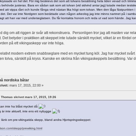
kryssade en hel del. För mig beskrevs det som att tolvans besättning hela tiden vevad och trim
 behövde justeras. Bara en sådan sak som att tolvan (vid sidvind antar jag) lutade medan testske
ed att vippa rået och kunde fånga vind nästan lika högt som tolvan. Men den låga fästpunkten i 
 det. Det var inte Nordgren som berättade utan någon arkeolog jag inte minns namnet på i sa
agt att han var med underseglatsen. Du får kontakta honom och reda ut vad som hände. Jag kan
 dig om att riggen är svår att rekonstruera. Personligen tror jag att masten var rela
Det betyder i praktiken att skeppet inte lutade särskilt mycket, vilket är en fördel o
orden på ett vikingaskepp var inte höga.
relativt modern extrem snabbseglare med en mycket tung köl. Jag har mycket svårt at
n tolva, särskilt på kryss. Kanske en skröna från vikingaskeppets besättning. Var de
på nordiska båtar
rivet:
mars 17, 2015, 22:00 »
rl Thomas skrivet mars 17, 2015, 19:26
an inte ha blåst mycket då
 är inte aktuell, inte ens ett nybygge
)
n länk om pre-vikingatida skepp, bland andra Hjortspringsskeppet:
elson.com/skepp/prewiking.html