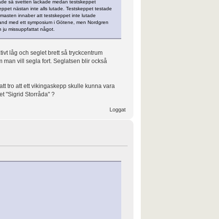
made så svetten lackade medan testskeppet
ppet nästan inte alls lutade. Testskeppet testade
masten innaber att testskeppet inte lutade
mband med ett symposium i Götene, men Nordgren
 ju missuppfattat något.
tivt låg och seglet brett så tryckcentrum
m man vill segla fort. Seglatsen blir också
t tro att ett vikingaskepp skulle kunna vara
t "Sigrid Storråda" ?
Loggat