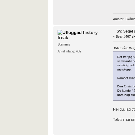
Amatör! Skånin
SV: Segel 
history
«
Svar #407 sk
freak
Stammis
Citat från: Ve
Antal inlägg: 482
Det tror jag 
sammanhang s
samtidigt to
testskepp.
Namnet minns
Den första b
De kunde från
nära nog sur
Nej du, jag tr
Tolvan har en