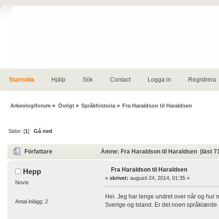
Startsida
Hjälp
Sök
Contact
Logga in
Registrera
Arkeologiforum
»
Övrigt
»
Språkhistoria
»
Fra Haraldson til Haraldsen
Sidor: [
1
]
Gå ned
Författare
Ämne: Fra Haraldson til Haraldsen (läst 7
Fra Haraldson til Haraldsen
Hepp
«
skrivet:
augusti 24, 2014, 01:35 »
Novis
Hei. Jeg har lenge undret over når og hur m
Antal inlägg: 2
Sverige og Island. Er det noen språklærde s