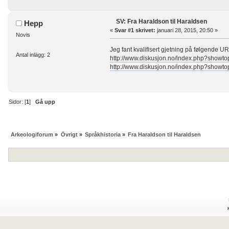
SV: Fra Haraldson til Haraldsen
Hepp
«
Svar #1 skrivet:
januari 28, 2015, 20:50 »
Novis
Jeg fant kvalifisert gjetning på følgende U
Antal inlägg: 2
http://www.diskusjon.no/index.php?show
http://www.diskusjon.no/index.php?show
Sidor: [
1
]
Gå upp
Arkeologiforum
»
Övrigt
»
Språkhistoria
»
Fra Haraldson til Haraldsen