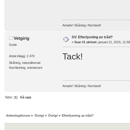
Amatör! Skåning i Norrland!
SV: Efterlysning av tråd?
Vetgirig
«
Svar #1 skrivet:
januari 21, 2015, 11:58
Gode
Tack!
Antal inlägg: 2 470
Skåning, naturaliserad
Norrlänning, orienterare
Amatör! Skåning i Norrland!
Sidor: [
1
]
Gå upp
Arkeologiforum
»
Övrigt
»
Övrigt
»
Efterlysning av tråd?