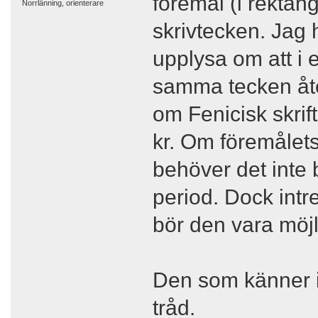
föremål (i rektang
Norrlänning, orienterare
skrivtecken. Jag hi
upplysa om att i 
samma tecken åter
om Fenicisk skrif
kr. Om föremålets
behöver det inte 
period. Dock intre
bör den vara möjli
Den som känner ige
tråd.