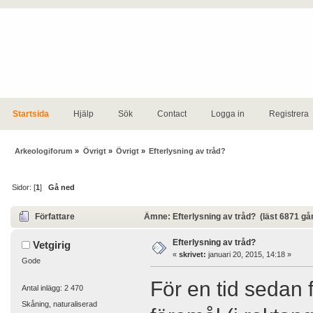
Startsida
Hjälp
Sök
Contact
Logga in
Registrera
Arkeologiforum
»
Övrigt
»
Övrigt
»
Efterlysning av tråd?
Sidor: [
1
]
Gå ned
Författare
Ämne: Efterlysning av tråd? (läst 6871 gå
Efterlysning av tråd?
Vetgirig
«
skrivet:
januari 20, 2015, 14:18 »
Gode
För en tid sedan f
Antal inlägg: 2 470
Skåning, naturaliserad