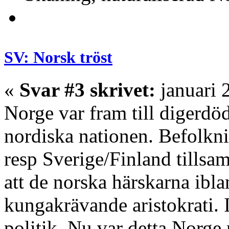
SV: Norsk tröst
«
Svar #3 skrivet:
januari 
Norge var fram till digerdöd
nordiska nationen. Befolkn
resp Sverige/Finland tillsamm
att de norska härskarna ibl
kungakrävande aristokrati. 
politik. Nu var detta Norge 