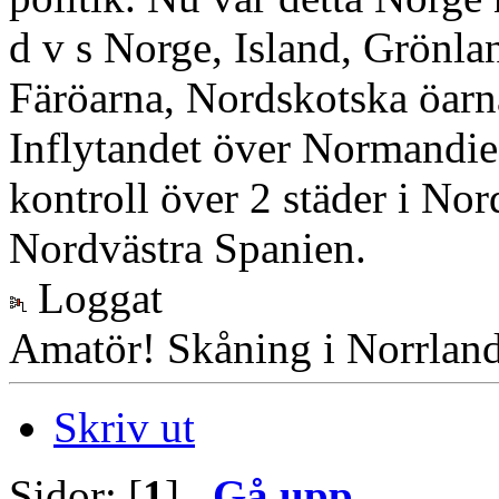
d v s Norge, Island, Grönla
Färöarna, Nordskotska öarna
Inflytandet över Normandi
kontroll över 2 städer i Nor
Nordvästra Spanien.
Loggat
Amatör! Skåning i Norrlan
Skriv ut
Sidor: [
1
]
Gå upp