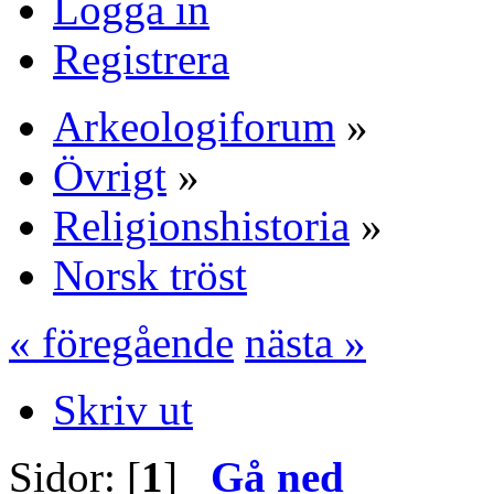
Logga in
Registrera
Arkeologiforum
»
Övrigt
»
Religionshistoria
»
Norsk tröst
« föregående
nästa »
Skriv ut
Sidor: [
1
]
Gå ned