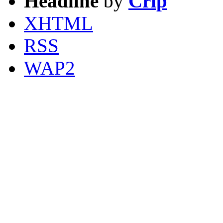
Headline
by
Crip
XHTML
RSS
WAP2