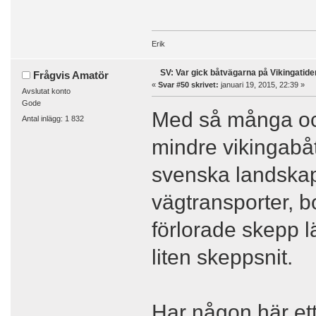
Erik
SV: Var gick båtvägarna på Vikingatide
Frågvis Amatör
«
Svar #50 skrivet:
januari 19, 2015, 22:39 »
Avslutat konto
Gode
Med så många och
Antal inlägg: 1 832
mindre vikingabåt
svenska landskape
vägtransporter, b
förlorade skepp 
liten skeppsnit.
Har någon här ett