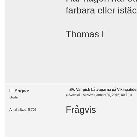
farbara eller istä
Thomas I
SV: Var gick båtvägarna på Vikingatide
Yngwe
«
Svar #51 skrivet:
januari 20, 2015, 00:12 »
Gode
Frågvis
Antal inlägg: 5 702