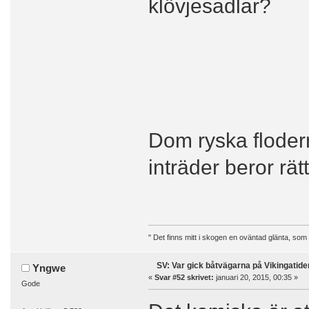
klövjesadlar?
Dom ryska floder
inträder beror rä
" Det finns mitt i skogen en oväntad glänta, som
SV: Var gick båtvägarna på Vikingatide
Yngwe
«
Svar #52 skrivet:
januari 20, 2015, 00:35 »
Gode