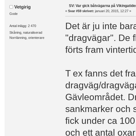
SV: Var gick båtvägarna på Vikingatide
Vetgirig
«
Svar #59 skrivet:
januari 20, 2015, 12:27 »
Gode
Det är ju inte ba
Antal inlägg: 2 470
Skåning, naturaliserad
"dragvägar". De fl
Norrlänning, orienterare
förts fram vinterti
T ex fanns det fra
dragväg/dragvägar
Gävleområdet. Dr
sankmarker och sjö
fick under ca 100
och ett antal oxa