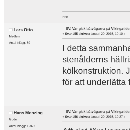
Erik
SV: Var gick båtvägarna på Vikingatide
Lars Otto
«
Svar #55 skrivet:
januari 20, 2015, 10:10 »
Medlem
Antal inlägg: 39
I detta sammanha
stenålderns häll
kölkonstruktion. 
för att underlätta
SV: Var gick båtvägarna på Vikingatide
Hans Menzing
«
Svar #56 skrivet:
januari 20, 2015, 10:27 »
Gode
Antal inlägg: 1 369