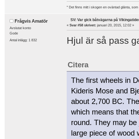
" Det finns mitt i skogen en oväntad glänta, som
SV: Var gick båtvägarna på Vikingatide
Frågvis Amatör
«
Svar #58 skrivet:
januari 20, 2015, 12:02 »
Avslutat konto
Gode
Hjul är så pass g
Antal inlägg: 1 832
Citera
The first wheels in 
Kideris Mose and Bj
about 2,700 BC. They
which means that the
round. They may be j
large piece of wood wo