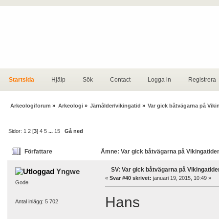
Startsida
Hjälp
Sök
Contact
Logga in
Registrera
Arkeologiforum
»
Arkeologi
»
Järnålder/vikingatid
»
Var gick båtvägarna på Viki
Sidor:
1
2
[
3
]
4
5
...
15
Gå ned
Författare
Ämne: Var gick båtvägarna på Vikingatiden
SV: Var gick båtvägarna på Vikingatide
Yngwe
«
Svar #40 skrivet:
januari 19, 2015, 10:49 »
Gode
Hans
Antal inlägg: 5 702