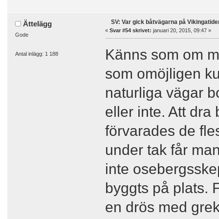
SV: Var gick båtvägarna på Vikingatide
Ättelägg
«
Svar #54 skrivet:
januari 20, 2015, 09:47 »
Gode
Känns som om man
Antal inlägg: 1 188
som omöjligen kun
naturliga vägar b
eller inte. Att dr
förvarades de fle
under tak får man
inte osebergsskepp
byggts på plats. 
en drös med grek