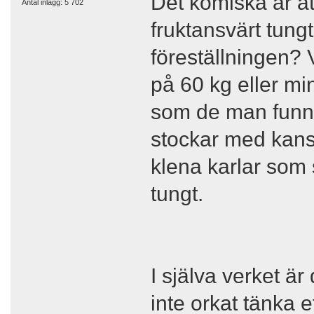
Det komiska är att
Antal inlägg: 5 702
fruktansvärt tung
föreställningen? 
på 60 kg eller mi
som de man funni
stockar med kansk
klena karlar som s
tungt.
I själva verket är
inte orkat tänka e