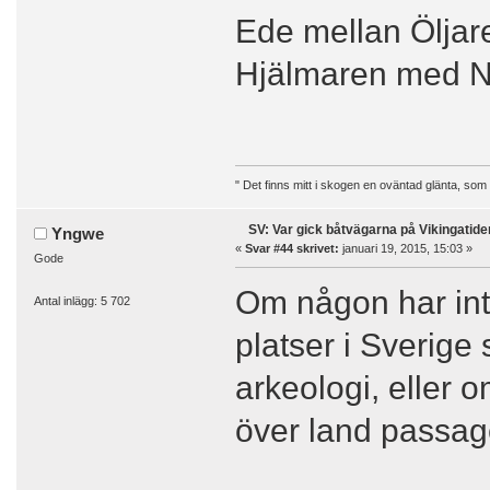
Ede mellan Öljar
Hjälmaren med N
" Det finns mitt i skogen en oväntad glänta, som
SV: Var gick båtvägarna på Vikingatide
Yngwe
«
Svar #44 skrivet:
januari 19, 2015, 15:03 »
Gode
Om någon har intr
Antal inlägg: 5 702
platser i Sverig
arkeologi, eller 
över land passage