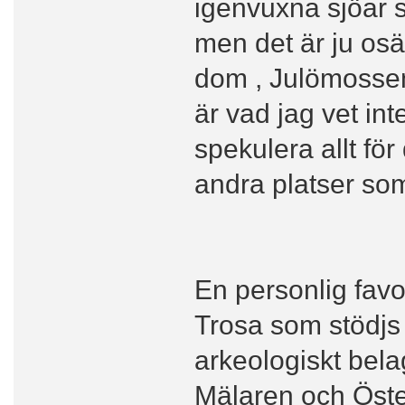
igenvuxna sjöar s
men det är ju osäk
dom , Julömossen
är vad jag vet in
spekulera allt fö
andra platser som
En personlig favo
Trosa som stödj
arkeologiskt bel
Mälaren och Öste