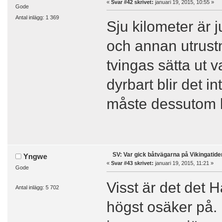
«
Svar #42 skrivet:
januari 19, 2015, 10:55 »
Gode
Antal inlägg: 1 369
Sju kilometer är j
och annan utrustni
tvingas sätta ut v
dyrbart blir det 
måste dessutom h
SV: Var gick båtvägarna på Vikingatide
Yngwe
«
Svar #43 skrivet:
januari 19, 2015, 11:21 »
Gode
Visst är det det H
Antal inlägg: 5 702
högst osäker på. 