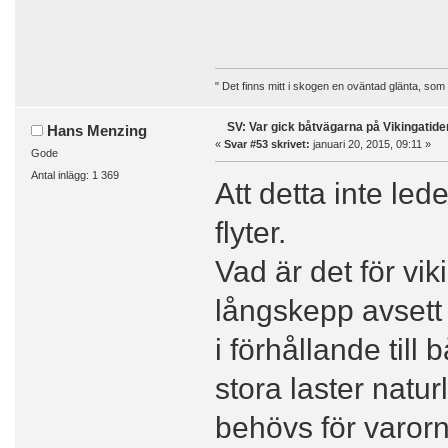
" Det finns mitt i skogen en oväntad glänta, som
SV: Var gick båtvägarna på Vikingatide
Hans Menzing
«
Svar #53 skrivet:
januari 20, 2015, 09:11 »
Gode
Antal inlägg: 1 369
Att detta inte led
flyter.
Vad är det för vik
långskepp avsett 
i förhållande till
stora laster natu
behövs för varorn