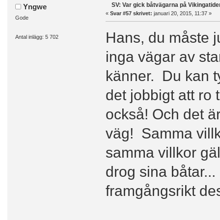
SV: Var gick båtvägarna på Vikingatide
Yngwe
«
Svar #57 skrivet:
januari 20, 2015, 11:37 »
Gode
Hans, du måste ju
Antal inlägg: 5 702
inga vägar av sta
känner. Du kan tyc
det jobbigt att ro 
också! Och det är
väg! Samma villk
samma villkor gä
drog sina båtar..
framgångsrikt de