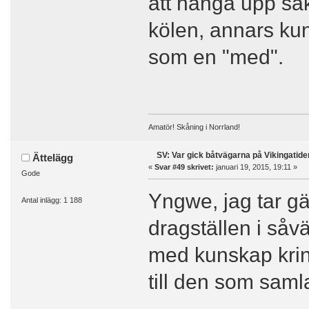
att hänga upp sä
kölen, annars ku
som en "med".
Amatör! Skåning i Norrland!
SV: Var gick båtvägarna på Vikingatide
Ättelägg
«
Svar #49 skrivet:
januari 19, 2015, 19:11 »
Gode
Yngwe, jag tar g
Antal inlägg: 1 188
dragställen i såv
med kunskap krin
till den som saml