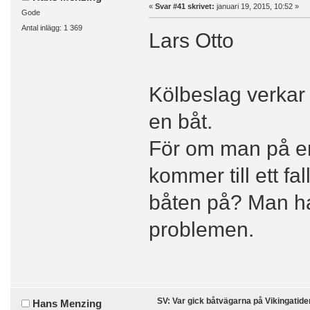
«
Svar #41 skrivet:
januari 19, 2015, 10:52 »
Gode
Antal inlägg: 1 369
Lars Otto
Kölbeslag verkar m
en båt.
För om man på en
kommer till ett fal
båten på? Man ha
problemen.
SV: Var gick båtvägarna på Vikingatide
Hans Menzing