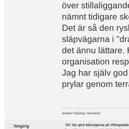
över stillaliggan
nämnt tidigare s
Det är så den rys
släpvägarna i "d
det ännu lättare. 
organisation resp 
Jag har själv god
prylar genom ter
Amatör! Skåning i Norrland!
SV: Var gick båtvägarna på Vikingatide
Vetgirig