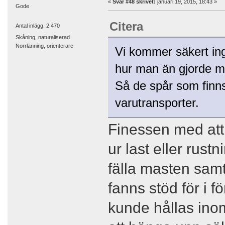
«
Svar #48 skrivet:
januari 19, 2015, 18:43 »
Gode
Citera
Antal inlägg: 2 470
Skåning, naturaliserad
Norrlänning, orienterare
Vi kommer säkert in
hur man än gjorde med
Så de spår som finns
varutransporter.
Finessen med att n
ur last eller rus
fälla masten samt
fanns stöd för i f
kunde hållas inom