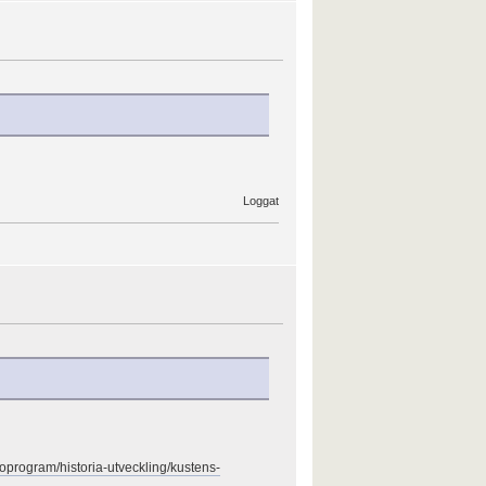
Loggat
oprogram/historia-utveckling/kustens-