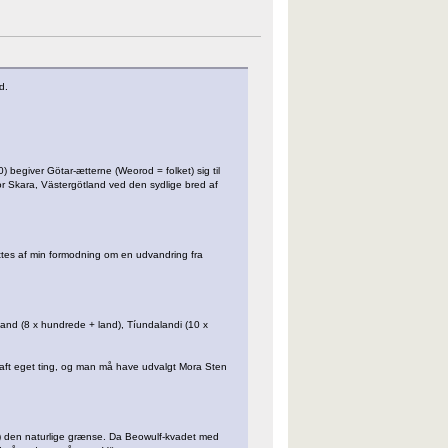
d.
 begiver Götar-ætterne (Weorod = folket) sig til
r Skara, Västergötland ved den sydlige bred af
øttes af min formodning om en udvandring fra
and (8 x hundrede + land), Tíundalandi (10 x
id haft eget ting, og man må have udvalgt Mora Sten
t) den naturlige grænse. Da Beowulf-kvadet med