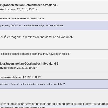
ck gränsen mellan Götaland och Svealand ?
rivet:
februari 22, 2015, 19:28 »
akodder skrivet februari 22, 2015, 16:58
s kring 6000 f kr, då västerhavet stiger in över tröskeln.
också en 'sägen' - eller finns det bevis för att så var fallet?
 fool people than to convince them that they have been fooled.”
ck gränsen mellan Götaland och Svealand ?
rivet:
februari 22, 2015, 19:31 »
reas skrivet februari 22, 2015, 19:28
 också en 'sägen' - eller finns det bevis för att så var fallet?
nsstyrelsen.se/skane/sv/samhallsplanering-och-kulturmiljo/landskapsvard/kulturmilj