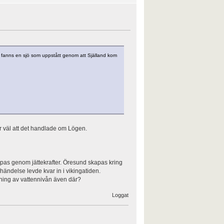
et fanns en sjö som uppstått genom att Själland kom
år väl att det handlade om Lögen.
skapas genom jättekrafter. Öresund skapas kring
händelse levde kvar in i vikingatiden.
jning av vattennivån även där?
Loggat