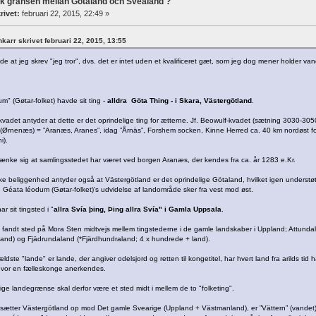
ck gränsen mellan Götaland och Svealand ?
rivet:
februari 22, 2015, 22:49 »
inkarr skrivet februari 22, 2015, 13:55
 at jeg skrev "jeg tror", dvs. det er intet uden et kvalificeret gæt, som jeg dog mener holder van
m" (Gøtar-folket) havde sit ting -
alldra Göta Thing - i Skara, Västergötland
.
vadet antyder at dette er det oprindelige ting for ætterne. Jf. Beowulf-kvadet (sætning 3030-3050)
(Ørnenæs) = ”Aranæs, Aranes”, idag ”Årnäs”, Forshem socken, Kinne Herred ca. 40 km nordøst fo
i).
nke sig at samlingsstedet har været ved borgen Aranæs, der kendes fra ca. år 1283 e.Kr.
ske beliggenhed antyder også at Västergötland er det oprindelige Götaland, hvilket igen underst
s. Géata léodum (Gøtar-folket)'s udvidelse af landområde sker fra vest mod øst.
r sit tingsted i "
allra Svía þing, Þing allra Svía" i Gamla Uppsala
.
fandt sted på Mora Sten midtvejs mellem tingstederne i de gamle landskaber i Uppland; Attundal
and) og Fjädrundaland (*Fjärdhundraland; 4 x hundrede + land).
ældste "lande" er lande, der angiver odelsjord og retten til kongetitel, har hvert land fra arilds t
hvor en fælleskonge anerkendes.
ige landegrænse skal derfor være et sted midt i mellem de to "folketing".
r sætter Västergötland op mod Det gamle Svearige (Uppland + Västmanland), er ”Vättern” (vande