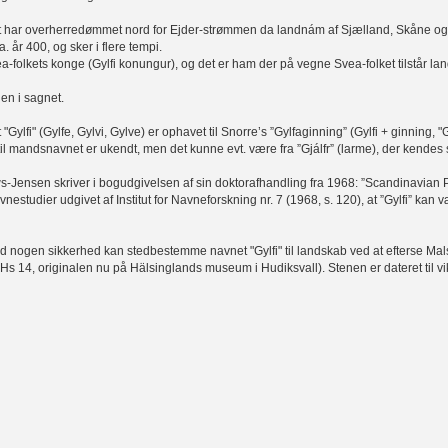
t har overherredømmet nord for Ejder-strømmen da landnám af Sjælland, Skåne og F
ca. år 400, og sker i flere tempi.
vea-folkets konge (Gylfi konungur), og det er ham der på vegne Svea-folket tilstår 
en i sagnet.
ylfi" (Gylfe, Gylvi, Gylve) er ophavet til Snorre’s ”Gylfaginning” (Gylfi + ginning, "
il mandsnavnet er ukendt, men det kunne evt. være fra ”Gjálfr” (larme), der kendes 
ws-Jensen skriver i bogudgivelsen af sin doktorafhandling fra 1968: ”Scandinavian
nestudier udgivet af Institut for Navneforskning nr. 7 (1968, s. 120), at ”Gylfi” kan væ
ed nogen sikkerhed kan stedbestemme navnet "Gylfi" til landskab ved at efterse Mal
Hs 14, originalen nu på Hälsinglands museum i Hudiksvall). Stenen er dateret til viki