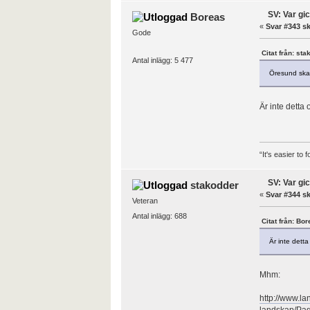
SV: Var gi
Boreas
«
Svar #343 sk
Gode
Citat från: st
Antal inlägg: 5 477
Öresund skapa
Är inte detta 
“It's easier to
SV: Var gi
stakodder
«
Svar #344 sk
Veteran
Antal inlägg: 688
Citat från: Bo
Är inte detta
Mhm:
http://www.la