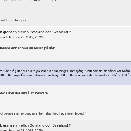
es/Kusten_under_forhistorien.aspx
ndels grotta ligger
ck gränsen mellan Götaland och Svealand ?
rivet:
februari 22, 2015, 20:39 »
terade enbart vad du redan påstått.
av Skåne låg under havets yta innan landhöjningen kom igång. Under äldsta stenålder var Skåne
000 f. Kr. börjar Öresund bildas och omkring 6000 f. Kr. är nuvarande Danmark och Skåne helt åts
evis återstår alltså att besvara.
 fool people than to convince them that they have been fooled.”
ck gränsen mellan Götaland och Svealand ?
rivet:
februari 22, 2015, 20:50 »