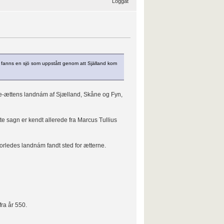
Loggat
et fanns en sjö som uppstått genom att Själland kom
e-ættens landnám af Sjælland, Skåne og Fyn,
e sagn er kendt allerede fra Marcus Tullius
orledes landnám fandt sted for ætterne.
ra år 550.