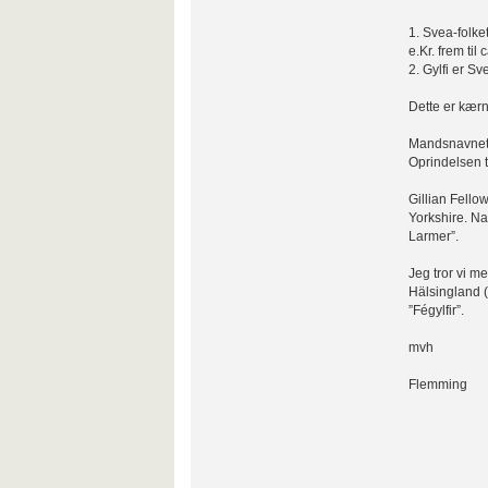
1. Svea-folke
e.Kr. frem til 
2. Gylfi er S
Dette er kærn
Mandsnavnet "G
Oprindelsen t
Gillian Fello
Yorkshire. Nav
Larmer”.
Jeg tror vi m
Hälsingland (
”Fégylfir”.
mvh
Flemming