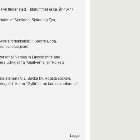
yn finder sted. Tidsrummet er ca. år 40-77
landnám af Sjælland, Skåne og Fyn.
Gylfe’s forlokkelse") i Snorre Edda.
som et tillægsord.
 Personal Names in Lincolnshire and
re udviklet fra ”Gjalfvér” eller ”Folkets
sta-stenen i Via, Backa by, Rogsta socken,
ngetid. Her er ”Gylfir” er en kort navneform af
Loggat