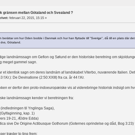
ck gränsen mellan Götaland och Svealand ?
rivet:
februari 22, 2015, 15:15 »
 berättar om hur Oden bodde i Danmak och hur han flyttade till "Sverige", då till en plats där d
, dvs, Götaland.
gtige landnámssagn om Gefion og Sølund er den historiske beretning om skjoldung
og meget gammel sagn.
r et identisk sagn om deres landnám af landskabet Viterbo, nuværende Italien. Dett
 f.Kr.): De Devinatione (2:50:XXIII) fra ca. år 44 f.Kr.
kken er derfor den proto-indoeuropæiske vis at viderebringe historisk indsigt om hv
dske landnámssagn kender vi beretningen fra:
(indledningen til Ynglinga Saga),
Gylfaginning, kap. 1)
ers 19-21, Ældre Edda)
ica sive De Origine Actibusque Gothorum (Goternes oprindelse og dåd, Bog 3:23) f
nger træder to ting frem: