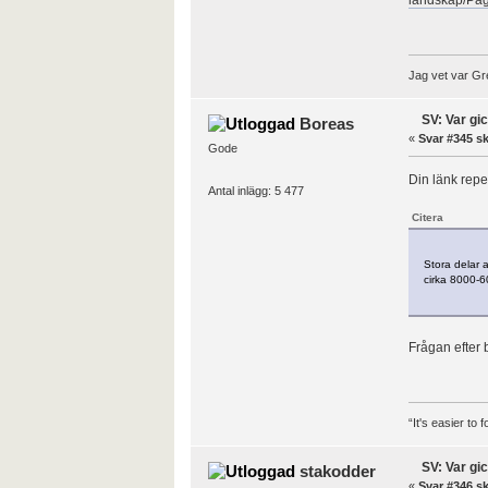
landskap/Pag
Jag vet var Gre
SV: Var gi
Boreas
«
Svar #345 sk
Gode
Din länk repe
Antal inlägg: 5 477
Citera
Stora delar 
cirka 8000-6
Frågan efter b
“It's easier to
SV: Var gi
stakodder
«
Svar #346 sk