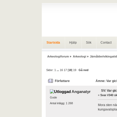
Startsida
Hjälp
Sök
Contact
Arkeologiforum
»
Arkeologi
»
Järnålder/vikingatid
Sidor:
1
...
16
17
[
18
]
19
Gå ned
Författare
Ämne: Var gic
SV: Var gi
Anganatyr
«
Svar #340 sk
Gode
Antal inlägg: 1 268
Mora sten näm
kungavalsplats