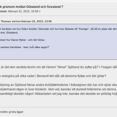
ck gränsen mellan Götaland och Svealand ?
rivet:
februari 22, 2015, 16:58 »
rl Thomas skrivet februari 22, 2015, 13:58
 berättar om hur Oden bodde i Danmak och hur han flyttade till "Sverige", då till en plats där d
, dvs, Götaland.
iver hur Daner flyttar - och blir Götar.
 samma händelse - fast i två olika sagor?
...är det den sentida teorin om att Vänern "liknar" Själland du syftar på? I Ysagan st
redogöra på vilka rader i Beowulf det står att danerna flyttar och blir götar?
löjning av Själland liknar andra troll/jättehistorier i folksägnen där öar och sjöar 
 västerhavet stiger in över tröskeln. Vem vet, kanske ett dunkelt folkminne om denna 
samtidigt skedde något i Mälardalen vet jag inte, kanske det skedde en plötslig hö
ndels grotta ligger