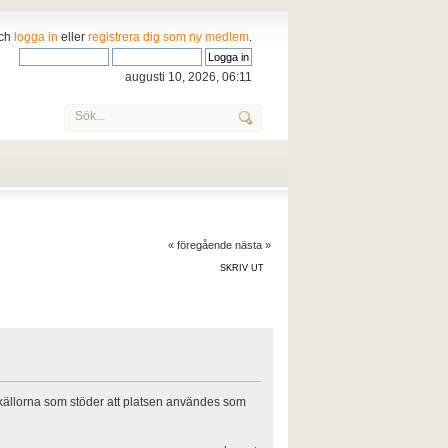
och
logga in
eller
registrera dig som ny medlem
.
augusti 10, 2026, 06:11
« föregående
nästa »
SKRIV UT
 källorna som stöder att platsen användes som