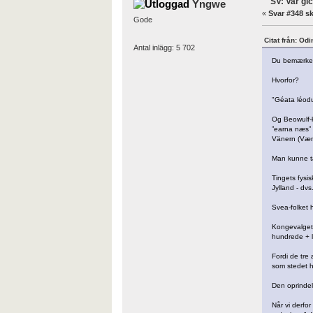
SV: Var gi
Yngwe
«
Svar #348 sk
Gode
Citat från: Od
Antal inlägg: 5 702
Du bemærkede
Hvorfor?
"Géata léodu
Og Beowulf-k
”earna næs” 
Vänern (Væn
Man kunne tæ
Tingets fysi
Jylland - dv
Svea-folket ha
Kongevalget 
hundrede + l
Fordi de tre 
som stedet 
Den oprindel
Når vi derfo