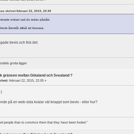
reas skrivet februari 22, 2015, 20:39
eterade enbart vad du redan påstått.
bevis återstår alltså att besvara.
ågade bevis och fick det.
ndels grotta ligger
ck gränsen mellan Götaland och Svealand ?
rivet:
februari 22, 2015, 22:05 »
ående på en web-sida kvalar väl knappt som bevis - eller hur?
 fool people than to convince them that they have been fooled.”