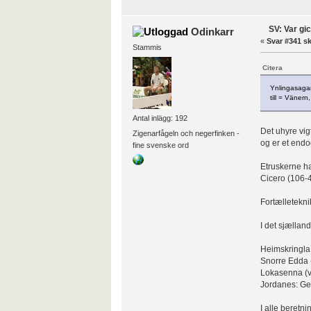
SV: Var gi
Odinkarr
«
Svar #341 sk
Stammis
Citera
Ynlingasagan
till = Vänern
Antal inlägg: 192
Det uhyre vi
Zigenarfågeln och negerfinken -
og er et end
fine svenske ord
Etruskerne ha
Cicero (106-43
Fortælletekni
I det sjællan
Heimskringla 
Snorre Edda (
Lokasenna (v
Jordanes: Get
I alle beretni