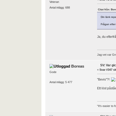
Veteran
Antal inlägg: 688
Citat från: Bo
Din länk rep
Frågan efter 
Ja, du efterfr
Jag vet var Gre
SV: Var gi
Boreas
«
Svar #347 sk
Gode
"Bevis"?!
Antal inlägg: 5 477
Ett löst påst
“It's easier to