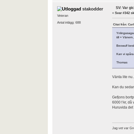
SV: Var gi
stakodder
«
Svar #342 sk
Veteran
Antal inlägg: 688
Citat från: Ca
Ynlingasagan
till = Vänern
Beowulf beskr
Kan vi spåra
Thomas
Vänta lite nu
Kan du sedan 
Gefjons bortp
6000 f kr, då
Huruvida det 
Jag vet var Gre