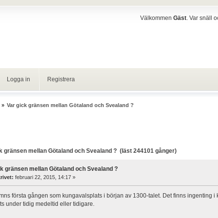
Välkommen
Gäst
. Var snäll 
Logga in
Registrera
»
Var gick gränsen mellan Götaland och Svealand ?
k gränsen mellan Götaland och Svealand ? (läst 244101 gånger)
ck gränsen mellan Götaland och Svealand ?
rivet:
februari 22, 2015, 14:17 »
ns första gången som kungavalsplats i början av 1300-talet. Det finns ingenting i
 under tidig medeltid eller tidigare.