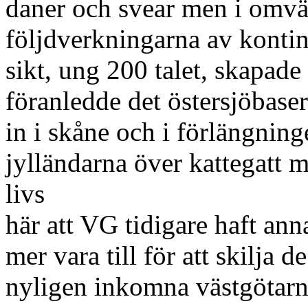
daner och svear men i omvä
följdverkningarna av konti
sikt, ung 200 talet, skapad
föranledde det östersjöbase
in i skåne och i förlängnin
jylländarna över kattegatt 
livs
här att VG tidigare haft an
mer vara till för att skilja 
nyligen inkomna västgötarna