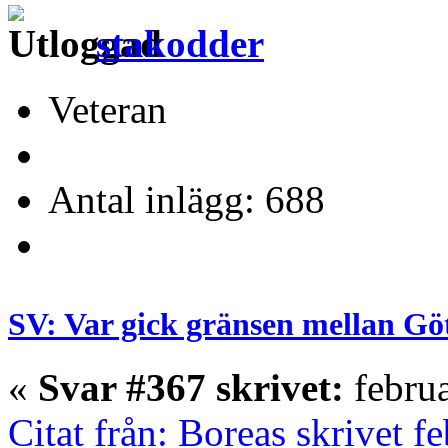
stakodder
Veteran
Antal inlägg: 688
SV: Var gick gränsen mellan Gö
«
Svar #367 skrivet:
februa
Citat från: Boreas skrivet f