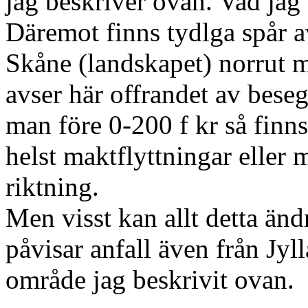
jag beskriver ovan. Vad jag 
Däremot finns tydlga spår a
Skåne (landskapet) norrut m
avser här offrandet av beseg
man före 0-200 f kr så finn
helst maktflyttningar eller m
riktning.
Men visst kan allt detta än
påvisar anfall även från Jyl
område jag beskrivit ovan.