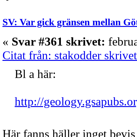
SV: Var gick gränsen mellan Gö
«
Svar #361 skrivet:
februa
Citat från: stakodder skrive
Bl a här:
http://geology.gsapubs.o
Här fanns häller inget bevis