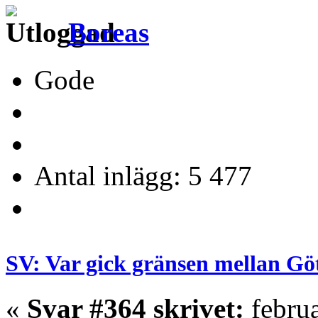
Boreas
Gode
Antal inlägg: 5 477
SV: Var gick gränsen mellan Gö
«
Svar #364 skrivet:
februa