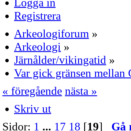
Logga in
Registrera
Arkeologiforum
»
Arkeologi
»
Järnålder/vikingatid
»
Var gick gränsen mellan 
« föregående
nästa »
Skriv ut
Sidor:
1
...
17
18
[
19
]
Gå 