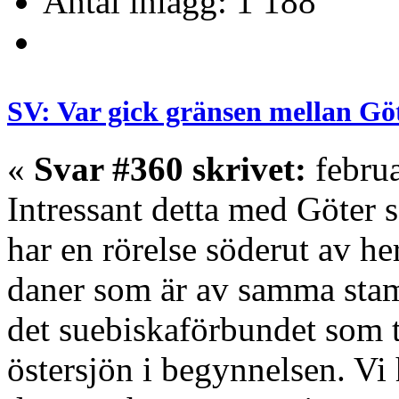
Antal inlägg: 1 188
SV: Var gick gränsen mellan Gö
«
Svar #360 skrivet:
februa
Intressant detta med Göter
har en rörelse söderut av he
daner som är av samma stam
det suebiskaförbundet som t
östersjön i begynnelsen. Vi