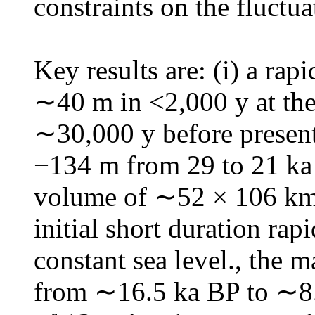
constraints on the fluctua
Key results are: (i) a rapi
∼40 m in <2,000 y at the
∼30,000 y before present 
−134 m from 29 to 21 k
volume of ∼52 × 106 km3 g
initial short duration rapi
constant sea level., the 
from ∼16.5 ka BP to ∼8.2