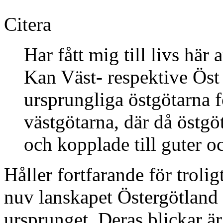
Citera
Har fått mig till livs här
Kan Väst- respektive Öst m
ursprungliga östgötarna 
västgötarna, där då östgö
och kopplade till guter o
Håller fortfarande för trol
nuv lanskapet Östergötland h
ursprunget. Deras blickar ä