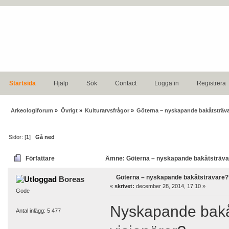
Startsida
Hjälp
Sök
Contact
Logga in
Registrera
Arkeologiforum
»
Övrigt
»
Kulturarvsfrågor
»
Göterna – nyskapande bakåtsträv
Sidor: [
1
]
Gå ned
Författare
Ämne: Göterna – nyskapande bakåtsträvar
Göterna – nyskapande bakåtsträvare?
Boreas
«
skrivet:
december 28, 2014, 17:10 »
Gode
Nyskapande bakåt
Antal inlägg: 5 477