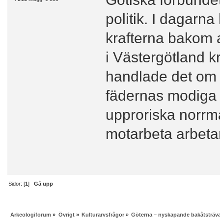
politik. I dagarn
krafterna bakom 
i Västergötland kr
handlade det om 
fädernas modiga 
upproriska norrm
motarbeta arbeta
Sidor: [
1
]
Gå upp
Arkeologiforum
»
Övrigt
»
Kulturarvsfrågor
»
Göterna – nyskapande bakåtsträv