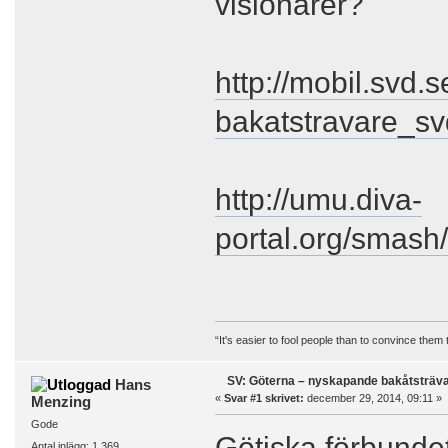
visionärer?
http://mobil.svd.
bakatstravare_s
http://umu.diva-
portal.org/smas
“It's easier to fool people than to convince them
SV: Göterna – nyskapande bakåtsträv
Hans
«
Svar #1 skrivet:
december 29, 2014, 09:11 »
Menzing
Gode
Götiska förbundet
Antal inlägg: 1 369