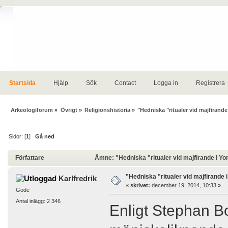
Startsida
Hjälp
Sök
Contact
Logga in
Registrera
Arkeologiforum
»
Övrigt
»
Religionshistoria
»
"Hedniska "ritualer vid majfirande
Sidor: [
1
]
Gå ned
Författare
Ämne: "Hedniska "ritualer vid majfirande i Yo
"Hedniska "ritualer vid majfirande 
Karlfredrik
«
skrivet:
december 19, 2014, 10:33 »
Gode
Antal inlägg: 2 346
Enligt Stephan Boo