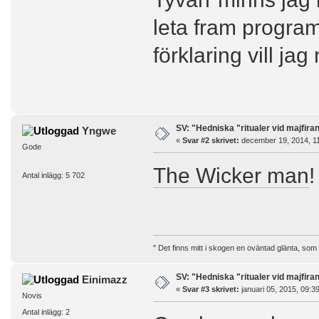
leta fram progra
förklaring vill ja
SV: "Hedniska "ritualer vid majfira
Yngwe
«
Svar #2 skrivet:
december 19, 2014, 11
Gode
The Wicker man
!
Antal inlägg: 5 702
" Det finns mitt i skogen en oväntad glänta, som
SV: "Hedniska "ritualer vid majfira
Einimazz
«
Svar #3 skrivet:
januari 05, 2015, 09:3
Novis
Antal inlägg: 2