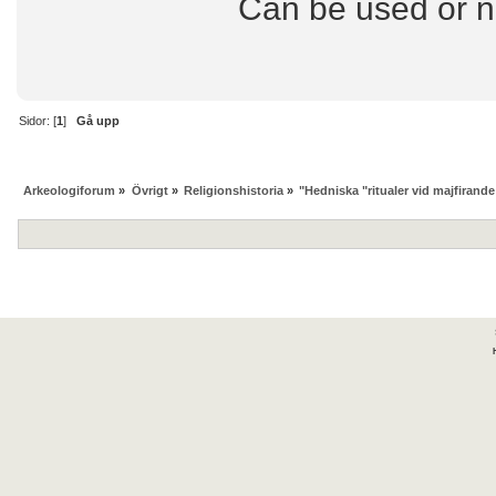
Can be used or n
Sidor: [
1
]
Gå upp
Arkeologiforum
»
Övrigt
»
Religionshistoria
»
"Hedniska "ritualer vid majfirande