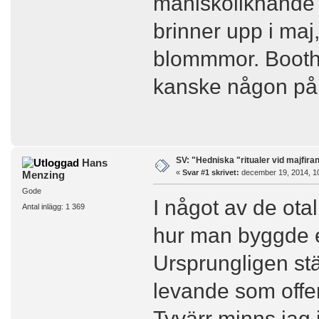
mäniskoliknande f
brinner upp i ma
blommmor. Booth tr
kanske någon på
SV: "Hedniska "ritualer vid majfira
Hans
«
Svar #1 skrivet:
december 19, 2014, 1
Menzing
Gode
I något av de ot
Antal inlägg: 1 369
hur man byggde en
Ursprungligen st
levande som offer
Tyvärr minns jag 