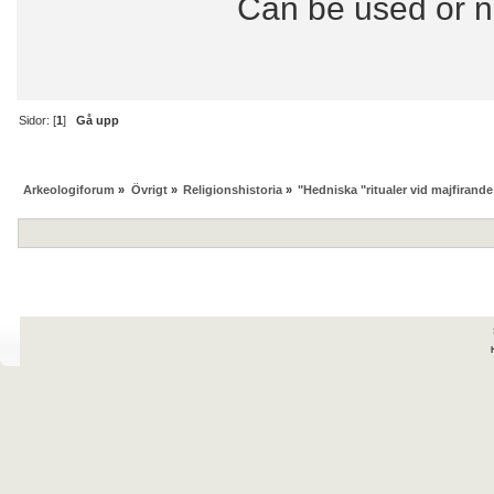
Can be used or n
Sidor: [
1
]
Gå upp
Arkeologiforum
»
Övrigt
»
Religionshistoria
»
"Hedniska "ritualer vid majfirande