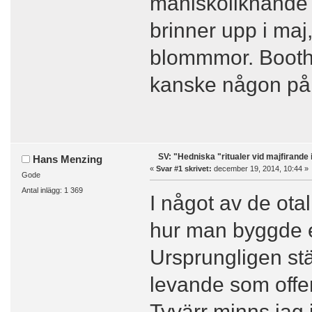
mäniskoliknande f
brinner upp i ma
blommmor. Booth tr
kanske någon på
SV: "Hedniska "ritualer vid majfirande 
Hans Menzing
«
Svar #1 skrivet:
december 19, 2014, 10:44 »
Gode
Antal inlägg: 1 369
I något av de ot
hur man byggde en
Ursprungligen st
levande som offer
Tyvärr minns jag 