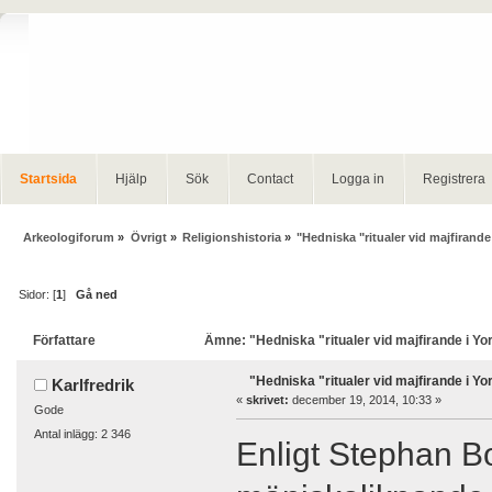
Startsida
Hjälp
Sök
Contact
Logga in
Registrera
Arkeologiforum
»
Övrigt
»
Religionshistoria
»
"Hedniska "ritualer vid majfirande
Sidor: [
1
]
Gå ned
Författare
Ämne: "Hedniska "ritualer vid majfirande i Yo
"Hedniska "ritualer vid majfirande i Yo
Karlfredrik
«
skrivet:
december 19, 2014, 10:33 »
Gode
Antal inlägg: 2 346
Enligt Stephan Boo