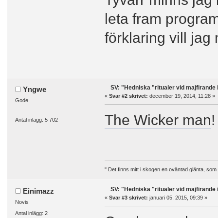
leta fram progra
förklaring vill ja
SV: "Hedniska "ritualer vid majfirande 
Yngwe
«
Svar #2 skrivet:
december 19, 2014, 11:28 »
Gode
The Wicker man
!
Antal inlägg: 5 702
" Det finns mitt i skogen en oväntad glänta, som
SV: "Hedniska "ritualer vid majfirande 
Einimazz
«
Svar #3 skrivet:
januari 05, 2015, 09:39 »
Novis
Antal inlägg: 2