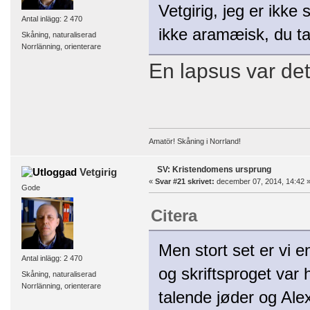
Vetgirig, jeg er ikke
Antal inlägg: 2 470
ikke aramæisk, du t
Skåning, naturaliserad
Norrlänning, orienterare
En lapsus var det
Amatör! Skåning i Norrland!
SV: Kristendomens ursprung
Vetgirig
«
Svar #21 skrivet:
december 07, 2014, 14:42 
Gode
Citera
Men stort set er vi e
Antal inlägg: 2 470
og skriftsproget var
Skåning, naturaliserad
Norrlänning, orienterare
talende jøder og Ale