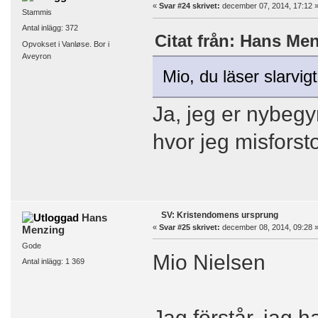
«
Svar #24 skrivet:
december 07, 2014, 17:12 
Stammis
Antal inlägg: 372
Citat från: Hans Me
Opvokset i Vanløse. Bor i
Aveyron
Mio, du läser slarvigt
Ja, jeg er nybegy
hvor jeg misforst
SV: Kristendomens ursprung
Hans
«
Svar #25 skrivet:
december 08, 2014, 09:28 
Menzing
Gode
Mio Nielsen
Antal inlägg: 1 369
Jag förstår, jag