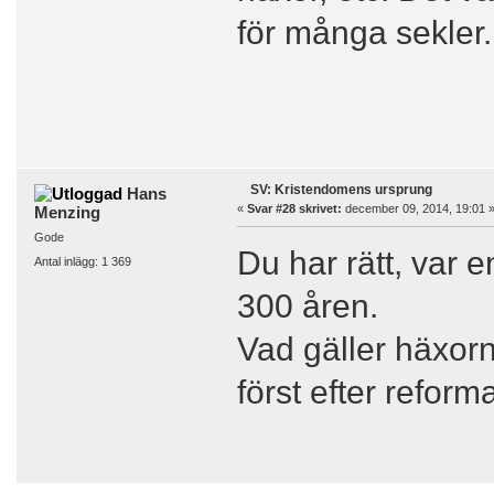
för många sekler.
SV: Kristendomens ursprung
Hans
«
Svar #28 skrivet:
december 09, 2014, 19:01 
Menzing
Gode
Du har rätt, var e
Antal inlägg: 1 369
300 åren.
Vad gäller häxorna
först efter reform