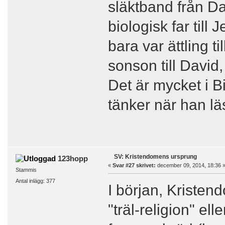
släktband från Dav
biologisk far till
bara var ättling t
sonson till David
Det är mycket i B
tänker när han lä
SV: Kristendomens ursprung
123hopp
«
Svar #27 skrivet:
december 09, 2014, 18:36 
Stammis
Antal inlägg: 377
I början, Kristend
"träl-religion" ell