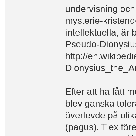
undervisning och
mysterie-kristendo
intellektuella, ä
Pseudo-Dionysius
http://en.wikiped
Dionysius_the_A
Efter att ha fått 
blev ganska tole
överlevde på olik
(pagus). T ex för