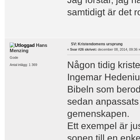
samtidigt är det ro
SV: Kristendomens ursprung
Hans
«
Svar #26 skrivet:
december 08, 2014, 09:36 
Menzing
Gode
Någon tidig krist
Antal inlägg: 1 369
Ingemar Hedenius
Bibeln som berodde
sedan anpassats t
gemenskapen.
Ett exempel är jus
sonen till en en