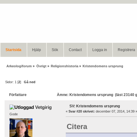
Startsida
Hjälp
Sök
Contact
Logga in
Registrera
Arkeologiforum
»
Övrigt
»
Religionshistoria
»
Kristendomens ursprung
Sidor:
1
[
2
]
Gå ned
Författare
Ämne: Kristendomens ursprung (läst 23140 
SV: Kristendomens ursprung
Vetgirig
«
Svar #20 skrivet:
december 07, 2014, 14:39 
Gode
Citera