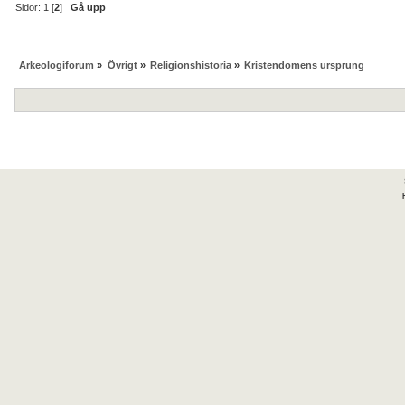
Sidor:
1
[
2
]
Gå upp
Arkeologiforum
»
Övrigt
»
Religionshistoria
»
Kristendomens ursprung