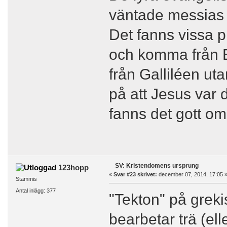
väntade messias 
Det fanns vissa 
och komma från B
från Galliléen u
på att Jesus var 
fanns det gott om
SV: Kristendomens ursprung
123hopp
«
Svar #23 skrivet:
december 07, 2014, 17:05 
Stammis
Antal inlägg: 377
"Tekton" på grek
bearbetar trä (ell