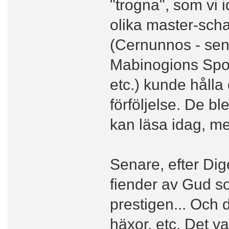
"trogna", som vi i
olika master-scha
(Cernunnos - sen
Mabinogions Spoi
etc.) kunde hålla
förföljelse. De b
kan läsa idag, men
Senare, efter Dig
fiender av Gud so
prestigen... Och 
häxor, etc. Det v