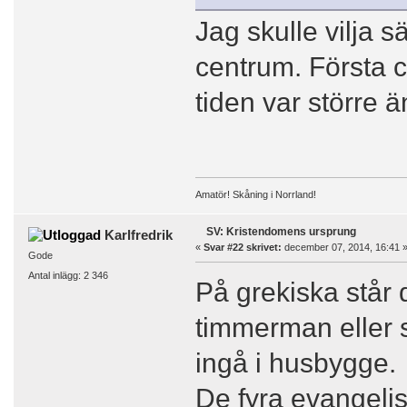
Jag skulle vilja 
centrum. Första c
tiden var större ä
Amatör! Skåning i Norrland!
SV: Kristendomens ursprung
Karlfredrik
«
Svar #22 skrivet:
december 07, 2014, 16:41 
Gode
Antal inlägg: 2 346
På grekiska står d
timmerman eller 
ingå i husbygge.
De fyra evangelis