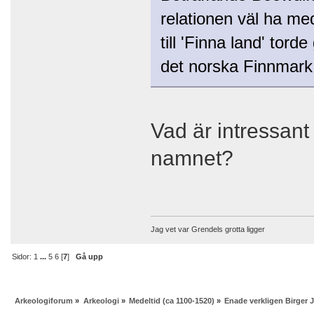
relationen väl ha me
till 'Finna land' tord
det norska Finnmark
Vad är intressant
namnet?
Jag vet var Grendels grotta ligger
Sidor:
1
...
5
6
[
7
]
Gå upp
Arkeologiforum
»
Arkeologi
»
Medeltid (ca 1100-1520)
»
Enade verkligen Birger J