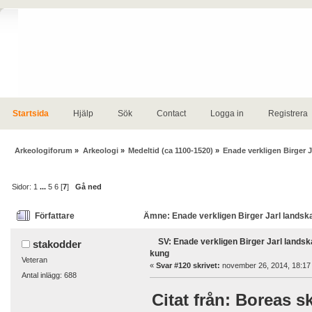
Startsida
Hjälp
Sök
Contact
Logga in
Registrera
Arkeologiforum
»
Arkeologi
»
Medeltid (ca 1100-1520)
»
Enade verkligen Birger J
Sidor:
1
...
5
6
[
7
]
Gå ned
Författare
Ämne: Enade verkligen Birger Jarl landskap
SV: Enade verkligen Birger Jarl landska
stakodder
kung
Veteran
«
Svar #120 skrivet:
november 26, 2014, 18:17
Antal inlägg: 688
Citat från: Boreas s