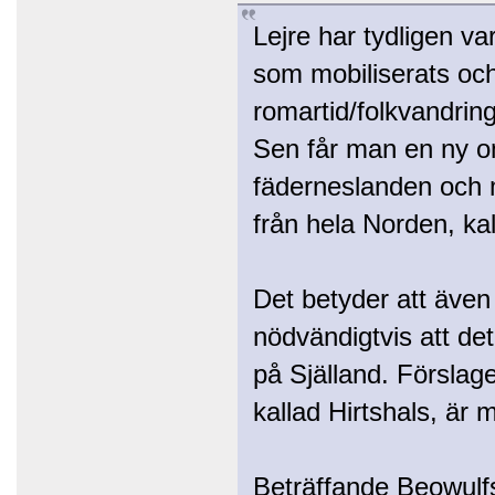
Lejre har tydligen va
som mobiliserats och 
romartid/folkvandrin
Sen får man en ny om
fäderneslanden och m
från hela Norden, kall
Det betyder att även 
nödvändigtvis att d
på Själland. Förslage
kallad Hirtshals, är m
Beträffande Beowulfs