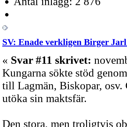
Antal inlägg: 2 876
SV: Enade verkligen Birger Jarl
«
Svar #11 skrivet:
novembe
Kungarna sökte stöd genom a
till Lagmän, Biskopar, os
utöka sin maktsfär.
Den stora, men troligtvis ob