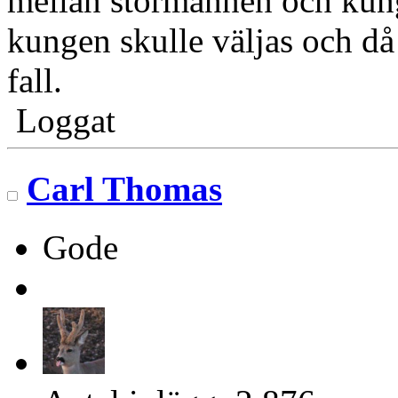
mellan stormännen och kung
kungen skulle väljas och då h
fall.
Loggat
Carl Thomas
Gode