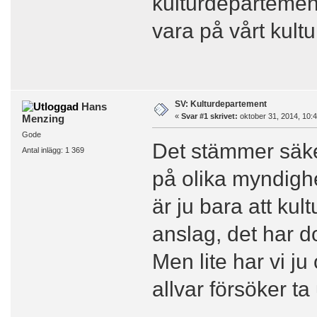
kulturdepartement
vara på vårt kult
SV: Kulturdepartement
Hans
«
Svar #1 skrivet:
oktober 31, 2014, 10:4
Menzing
Gode
Det stämmer säker
Antal inlägg: 1 369
på olika myndighe
är ju bara att ku
anslag, det har d
Men lite har vi ju
allvar försöker ta