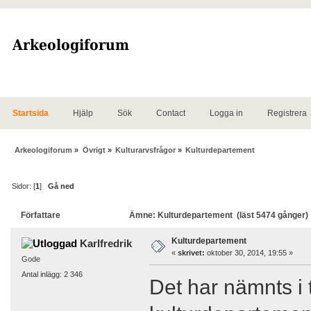
Startsida
Hjälp
Sök
Contact
Logga in
Registrera
Arkeologiforum
»
Övrigt
»
Kulturarvsfrågor
»
Kulturdepartement
Sidor: [
1
]
Gå ned
Författare
Ämne: Kulturdepartement (läst 5474 gånger)
Kulturdepartement
Karlfredrik
«
skrivet:
oktober 30, 2014, 19:55 »
Gode
Antal inlägg: 2 346
Det har nämnts i 