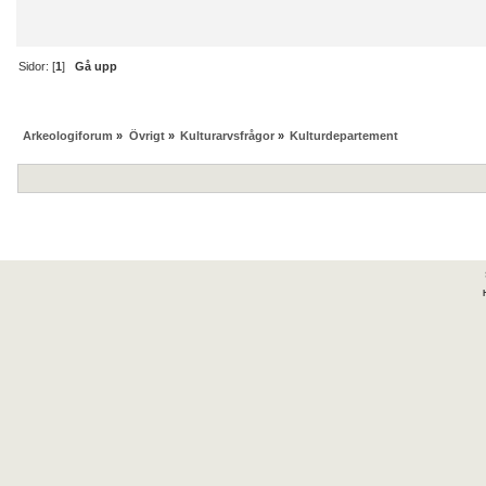
Sidor: [
1
]
Gå upp
Arkeologiforum
»
Övrigt
»
Kulturarvsfrågor
»
Kulturdepartement