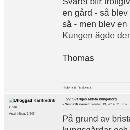
Svaret blir trolig
en gård - så ble
så - men blev en
Kungen ägde den?
Thomas
Historia är färskvara.
SV: Sveriges äldsta kungaborg
Karlfredrik
«
Svar #16 skrivet:
oktober 19, 2014, 21:53 »
Gode
Antal inlägg: 2 346
På grund av brist
kungsgårdar och 