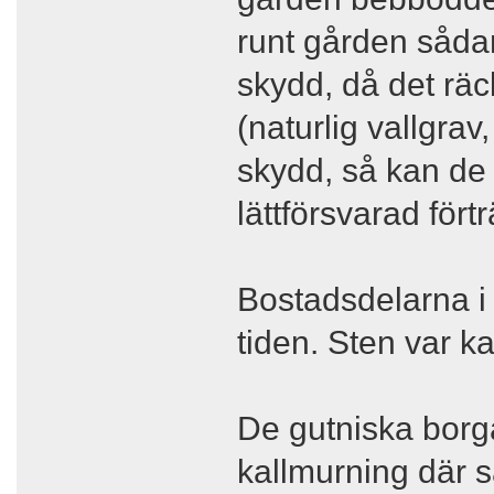
runt gården såda
skydd, då det räc
(naturlig vallgra
skydd, så kan de h
lättförsvarad fört
Bostadsdelarna i e
tiden. Sten var kal
De gutniska borga
kallmurning där s