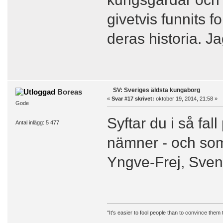
givetvis funnits 
deras historia. J
SV: Sveriges äldsta kungaborg
Boreas
«
Svar #17 skrivet:
oktober 19, 2014, 21:58 »
Gode
Syftar du i så fa
Antal inlägg: 5 477
nämner - och som
Yngve-Frej, Sve
“It's easier to fool people than to convince them