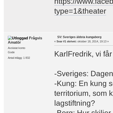
https://www.fac
type=1&theater
SV: Sveriges äldsta kungaborg
Frågvis
«
Svar #1 skrivet:
oktober 18, 2014, 19:13 »
Amatör
Avslutat konto
KarlFredrik, vi får
Gode
Antal inlägg: 1 832
-Sveriges: Dagens
-Kung: En kung so
territorium, som 
lagstiftning?
-Borg: Hur skilje