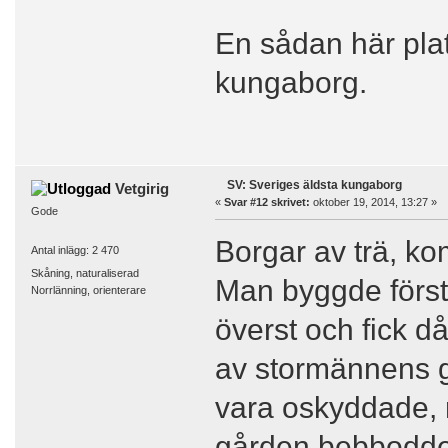
En sådan här pla
kungaborg.
SV: Sveriges äldsta kungaborg
Vetgirig
«
Svar #12 skrivet:
oktober 19, 2014, 13:27 »
Gode
Borgar av trä, k
Antal inlägg: 2 470
Skåning, naturaliserad
Man byggde förstå
Norrlänning, orienterare
överst och fick d
av stormännens går
vara oskyddade, m
gården bebboddes