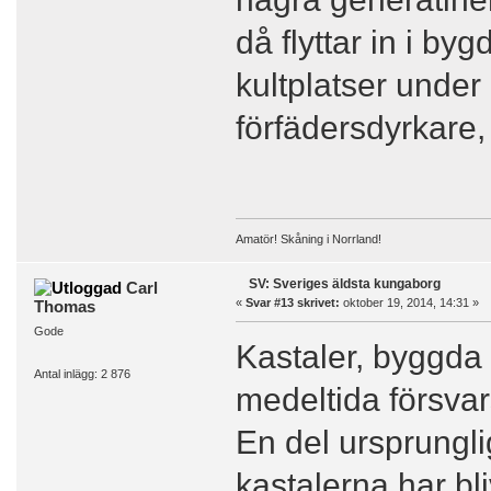
då flyttar in i byg
kultplatser under
förfädersdyrkare,
Amatör! Skåning i Norrland!
SV: Sveriges äldsta kungaborg
Carl
«
Svar #13 skrivet:
oktober 19, 2014, 14:31 »
Thomas
Gode
Kastaler, byggda 
Antal inlägg: 2 876
medeltida försva
En del ursprungli
kastalerna har bliv