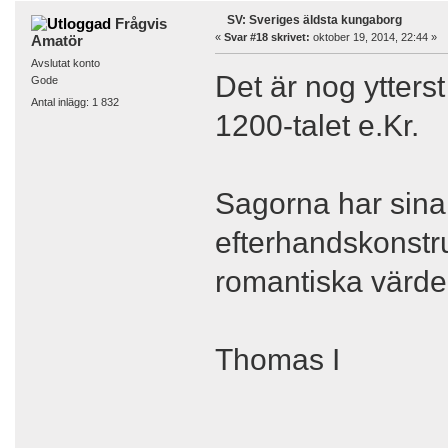
SV: Sveriges äldsta kungaborg
Frågvis
«
Svar #18 skrivet:
oktober 19, 2014, 22:44 »
Amatör
Avslutat konto
Det är nog ytter
Gode
Antal inlägg: 1 832
1200-talet e.Kr.
Sagorna har sina
efterhandskonstru
romantiska värder
Thomas I