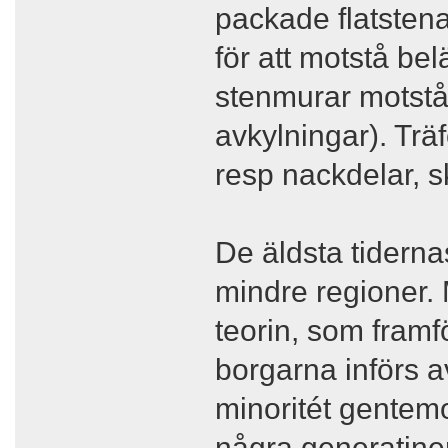
packade flatstena
för att motstå be
stenmurar motstå 
avkylningar). Träf
resp nackdelar, s
De äldsta tidern
mindre regioner. 
teorin, som framf
borgarna införs a
minoritét gentemo
några generatiner