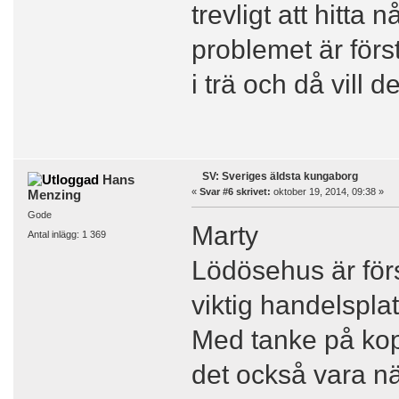
trevligt att hitta
problemet är förs
i trä och då vill d
SV: Sveriges äldsta kungaborg
Hans
«
Svar #6 skrivet:
oktober 19, 2014, 09:38 »
Menzing
Gode
Marty
Antal inlägg: 1 369
Lödösehus är förs
viktig handelsplats
Med tanke på kop
det också vara nä