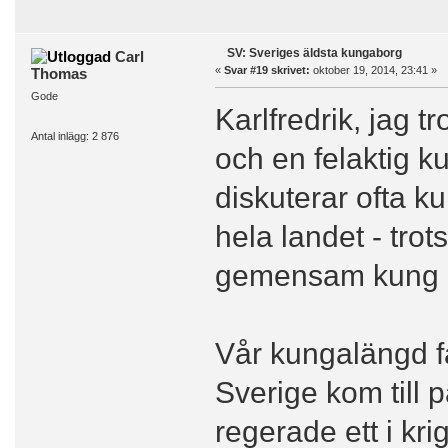
SV: Sveriges äldsta kungaborg
Carl
«
Svar #19 skrivet:
oktober 19, 2014, 23:41 »
Thomas
Gode
Karlfredrik, jag t
Antal inlägg: 2 876
och en felaktig k
diskuterar ofta 
hela landet - trot
gemensam kung r
Vår kungalängd fa
Sverige kom till 
regerade ett i kri