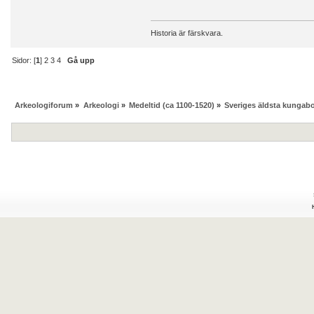
Historia är färskvara.
Sidor: [
1
]
2
3
4
Gå upp
Arkeologiforum
»
Arkeologi
»
Medeltid (ca 1100-1520)
»
Sveriges äldsta kungab