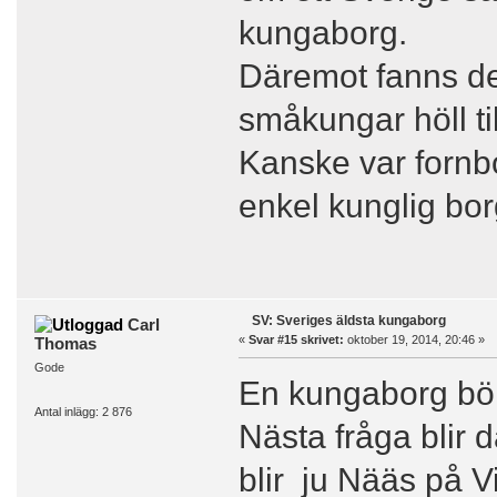
kungaborg.
Däremot fanns de
småkungar höll til
Kanske var fornbo
enkel kunglig bor
SV: Sveriges äldsta kungaborg
Carl
«
Svar #15 skrivet:
oktober 19, 2014, 20:46 »
Thomas
Gode
En kungaborg bör
Antal inlägg: 2 876
Nästa fråga blir
blir ju Nääs på V