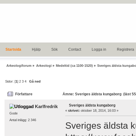
Startsida
Hjälp
Sök
Contact
Logga in
Registrera
Arkeologiforum
»
Arkeologi
»
Medeltid (ca 1100-1520)
»
Sveriges äldsta kungab
Sidor: [
1
]
2
3
4
Gå ned
Författare
Ämne: Sveriges äldsta kungaborg (läst 5
Sveriges äldsta kungaborg
Karlfredrik
«
skrivet:
oktober 18, 2014, 16:03 »
Gode
Antal inlägg: 2 346
Sveriges äldsta 