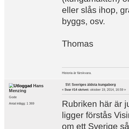
eller slås ihop, g
byggs, osv.
Thomas
Historia är färskvara.
SV: Sveriges äldsta kungaborg
Hans
«
Svar #14 skrivet:
oktober 19, 2014, 16:59 »
Menzing
Gode
Rubriken här är 
Antal inlägg: 1 369
ligger förstås Vis
om ett Sverige s