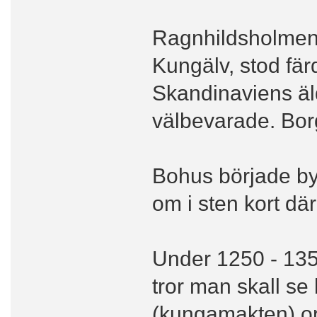
Ragnhildsholmens 
Kungälv, stod fär
Skandinaviens äl
välbevarade. Bor
Bohus började by
om i sten kort där
Under 1250 - 135
tror man skall se
(kungamakten) org