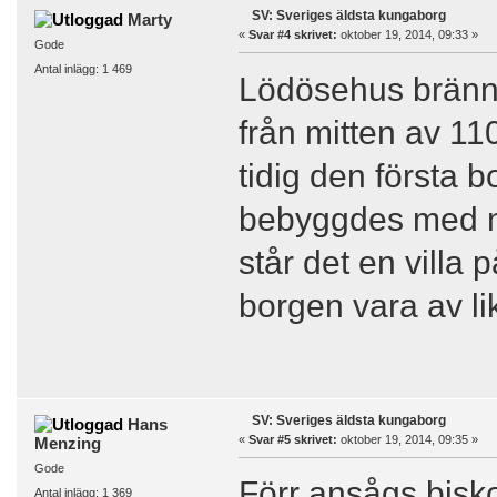
SV: Sveriges äldsta kungaborg
Marty
«
Svar #4 skrivet:
oktober 19, 2014, 09:33 »
Gode
Antal inlägg: 1 469
Lödösehus bränns
från mitten av 11
tidig den första b
bebyggdes med ny
står det en villa
borgen vara av li
SV: Sveriges äldsta kungaborg
Hans
«
Svar #5 skrivet:
oktober 19, 2014, 09:35 »
Menzing
Gode
Förr ansågs bisk
Antal inlägg: 1 369