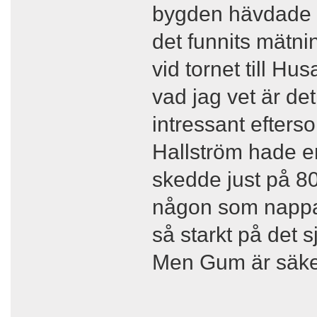
bygden hävdade i 
det funnits mätni
vid tornet till Hu
vad jag vet är de
intressant efter
Hallström hade en
skedde just på 80
någon som nappade
så starkt på det sj
Men Gum är säke