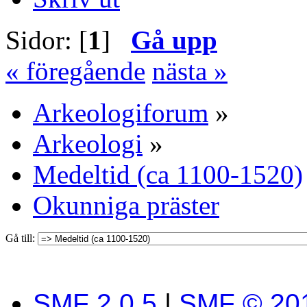
Sidor: [
1
]
Gå upp
« föregående
nästa »
Arkeologiforum
»
Arkeologi
»
Medeltid (ca 1100-1520)
Okunniga präster
Gå till:
SMF 2.0.5
|
SMF © 20