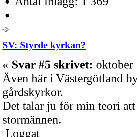
Antal inlägg: 1 369
SV: Styrde kyrkan?
«
Svar #5 skrivet:
oktober 
Även här i Västergötland b
gårdskyrkor.
Det talar ju för min teori at
stormännen.
Loggat