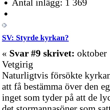
Antal inlägg: 1 369
SV: Styrde kyrkan?
«
Svar #9 skrivet:
oktober 
Vetgirig
Naturligtvis försökte kyrka
att få bestämma över den eg
inget som tyder på att de ly
det stormannasöner som satt