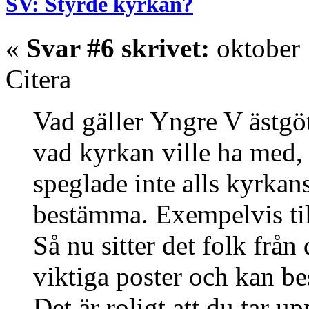
SV: Styrde kyrkan?
«
Svar #6 skrivet:
oktober 
Citera
Vad gäller Yngre V ästgö
vad kyrkan ville ha med,
speglade inte alls kyrkans
bestämma. Exempelvis til
Så nu sitter det folk från
viktiga poster och kan b
Det är roligt att du tar u