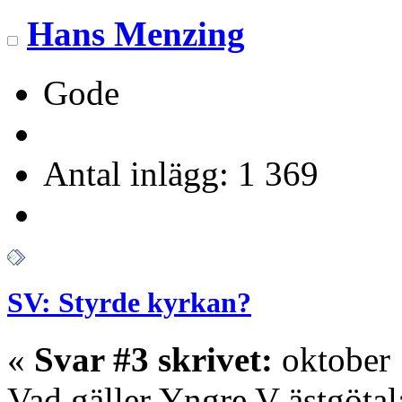
Hans Menzing
Gode
Antal inlägg: 1 369
SV: Styrde kyrkan?
«
Svar #3 skrivet:
oktober 
Vad gäller Yngre V ästgöta