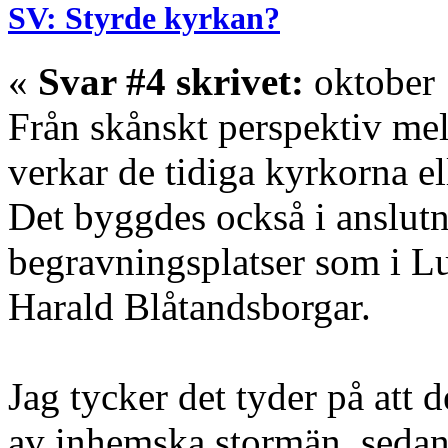
SV: Styrde kyrkan?
«
Svar #4 skrivet:
oktober 
Från skånskt perspektiv mel
verkar de tidiga kyrkorna ell
Det byggdes också i anslutni
begravningsplatser som i L
Harald Blåtandsborgar.
Jag tycker det tyder på att 
av inhemska stormän. sedan