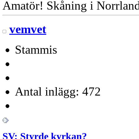
Amatör! Skåning i Norrlan
vemvet
Stammis
Antal inlägg: 472
SV: Styrde kyrkan?