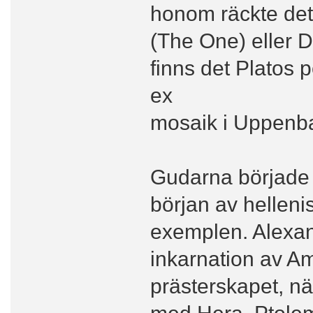
honom räckte de
(The One) eller 
finns det Platos p
ex
mosaik i Uppenba
Gudarna började 
början av helleni
exemplen. Alexan
inkarnation av 
prästerskapet, n
med Hera, Ptolemai