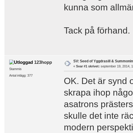
kunna som allmän
Tack på förhand.
SV: Seed of Yggdrasill & Summonin
123hopp
«
Svar #1 skrivet:
september 19, 2014, 1
Stammis
Antal inlägg: 377
OK. Det är synd 
skrapa ihop något
asatrons prästers
skulle det inte 
modern perspektiv