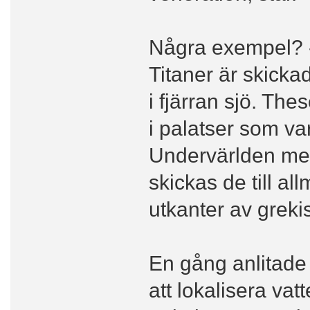
Några exempel? -
Titaner är skickad
i fjärran sjö. Th
i palatser som va
Undervärlden men
skickas de till a
utkanter av greki
En gång anlitade 
att lokalisera va