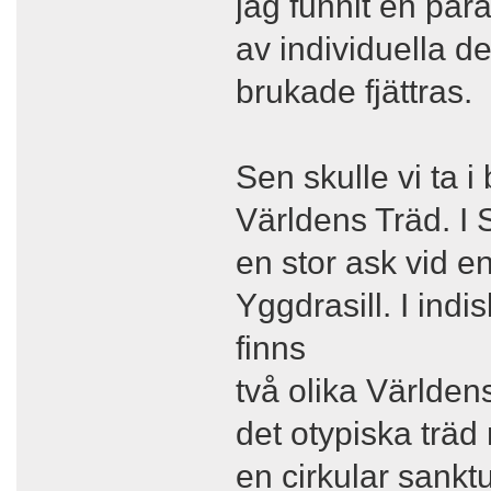
jag funnit en paral
av individuella de
brukade fjättras.
Sen skulle vi ta i
Världens Träd. I 
en stor ask vid e
Yggdrasill. I ind
finns
två olika Världens
det otypiska träd
en cirkular sankt