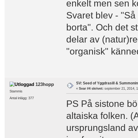
enkelt men sen k
Svaret blev - "Så
borta". Och det 
delar av (natur)r
"organisk" känn
SV: Seed of Yggdrasill & Summonin
123hopp
«
Svar #4 skrivet:
september 21, 2014, 1
Stammis
Antal inlägg: 377
PS På sistone bör
altaiska folken. (
ursprungsland av