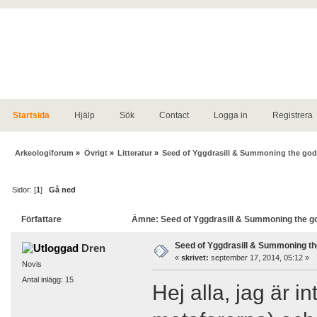
Startsida
Hjälp
Sök
Contact
Logga in
Registrera
Arkeologiforum
»
Övrigt
»
Litteratur
»
Seed of Yggdrasill & Summoning the go
Sidor: [
1
]
Gå ned
Författare
Ämne: Seed of Yggdrasill & Summoning the go
Seed of Yggdrasill & Summoning t
Dren
«
skrivet:
september 17, 2014, 05:12 »
Novis
Antal inlägg: 15
Hej alla, jag är i