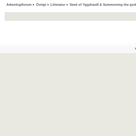
Arkeologiforum
»
Övrigt
»
Litteratur
»
Seed of Yggdrasill & Summoning the go