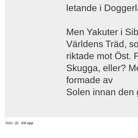
letande i Dogger
Men Yakuter i Sib
Världens Träd, s
riktade mot Öst. 
Skugga, eller? M
formade av
Solen innan den g
Sidor: [
1
]
Gå upp