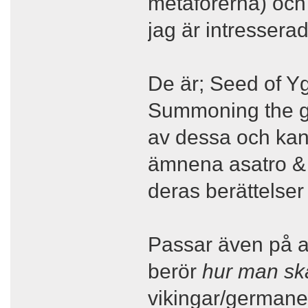
metaforerna) och 
jag är intresserad
De är; Seed of Yg
Summoning the go
av dessa och ka
ämnena asatro & 
deras berättelser
Passar även på at
berör
hur man ska
vikingar/germaner