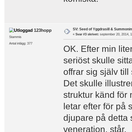
SV: Seed of Yggdrasill & Summonin
123hopp
«
Svar #3 skrivet:
september 20, 2014, 1
Stammis
Antal inlägg: 377
OK. Efter min li
seriöst skulle sitt
offrar sig själv t
Det skulle illust
struktur känd fö
letar efter för på
djupare på detta s
veneration, står.