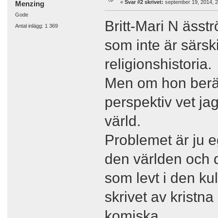
«
Svar #2 skrivet:
september 19, 2014, 2
Menzing
Gode
Britt-Mari N ässtr
Antal inlägg: 1 369
som inte är särski
religionshistoria.
Men om hon berä
perspektiv vet ja
värld.
Problemet är ju eg
den världen och d
som levt i den kul
skrivet av kristna
komiska.