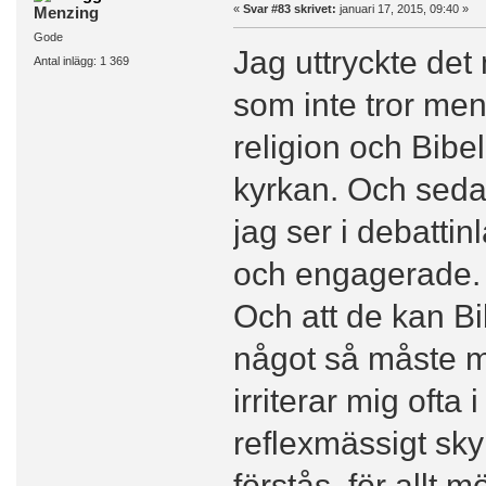
«
Svar #83 skrivet:
januari 17, 2015, 09:40 »
Menzing
Gode
Jag uttryckte det
Antal inlägg: 1 369
som inte tror me
religion och Bib
kyrkan. Och sedan
jag ser i debattin
och engagerade.
Och att de kan Bi
något så måste ma
irriterar mig oft
reflexmässigt sky
förstås, för allt 