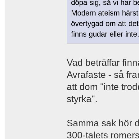
döpa sig, så vi har b
Modern ateism härsta
övertygad om att det 
finns gudar eller inte
Vad beträffar fin
Avrafaste - så fr
att dom "inte tro
styrka".
Samma sak hör d
300-talets romer