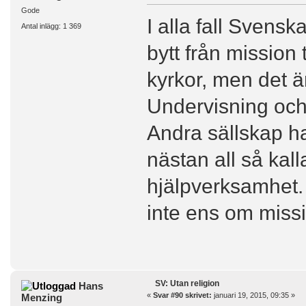
Gode
I alla fall Svensk
Antal inlägg: 1 369
bytt från mission 
kyrkor, men det är 
Undervisning och 
Andra sällskap ha
nästan all så kal
hjälpverksamhet.
inte ens om missi
SV: Utan religion
Hans
«
Svar #90 skrivet:
januari 19, 2015, 09:35 »
Menzing