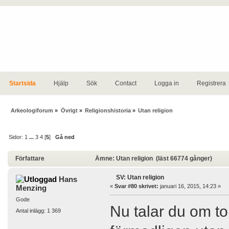
Startsida
Hjälp
Sök
Contact
Logga in
Registrera
Arkeologiforum
»
Övrigt
»
Religionshistoria
»
Utan religion
Sidor:
1
...
3
4
[
5
]
Gå ned
Författare
Ämne: Utan religion (läst 66774 gånger)
SV: Utan religion
Hans
«
Svar #80 skrivet:
januari 16, 2015, 14:23 »
Menzing
Gode
Nu talar du om to
Antal inlägg: 1 369