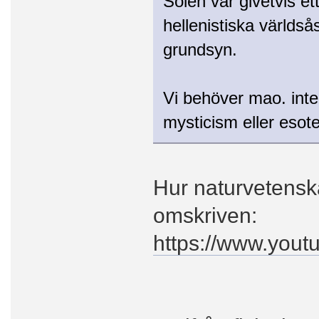
Solen var givetvis et
hellenistiska världs
grundsyn.
Vi behöver mao. inte 
mysticism eller esot
Hur naturvetenska
omskriven:
https://www.yo