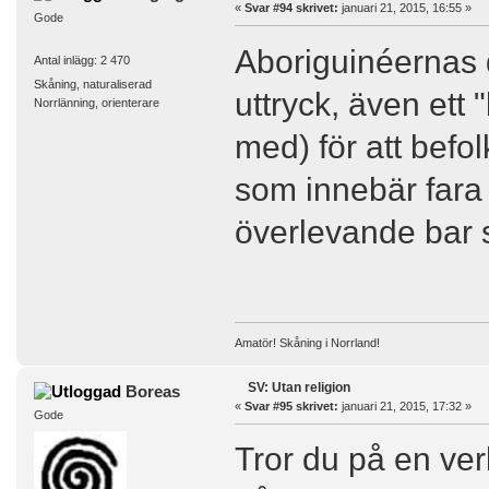
«
Svar #94 skrivet:
januari 21, 2015, 16:55 »
Gode
Aboriguinéernas d
Antal inlägg: 2 470
Skåning, naturaliserad
uttryck, även ett
Norrlänning, orienterare
med) för att befo
som innebär fara
överlevande bar si
Amatör! Skåning i Norrland!
SV: Utan religion
Boreas
«
Svar #95 skrivet:
januari 21, 2015, 17:32 »
Gode
Tror du på en verk