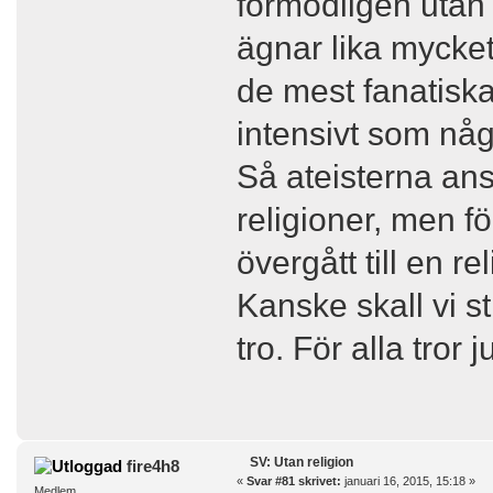
förmodligen utan 
ägnar lika mycket
de mest fanatiska 
intensivt som nå
Så ateisterna anse
religioner, men 
övergått till en rel
Kanske skall vi s
tro. För alla tror 
SV: Utan religion
fire4h8
«
Svar #81 skrivet:
januari 16, 2015, 15:18 »
Medlem