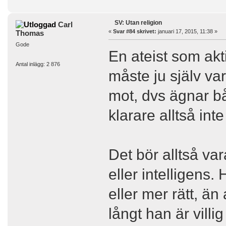
SV: Utan religion
Carl
«
Svar #84 skrivet:
januari 17, 2015, 11:38 »
Thomas
Gode
En ateist som ak
Antal inlägg: 2 876
måste ju själv va
mot, dvs ägnar bå
klarare alltså inte
Det bör alltså va
eller intelligens.
eller mer rätt, än 
långt han är villi