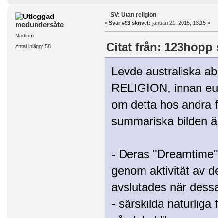
SV: Utan religion
«
Svar #93 skrivet:
januari 21, 2015, 13:15 »
medundersåte
Medlem
Citat från: 123hopp 
Antal inlägg: 58
Levde australiska a
RELIGION, innan eur
om detta hos andra f
summariska bilden är 
- Deras "Dreamtime" 
genom aktivität av d
avslutades när dessa 
- särskilda naturliga