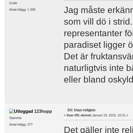
Gode
Jag måste erkänna
Antal inlägg: 1 369
som vill dö i strid
representanter för
paradiset ligger 
Det är fruktansvä
naturligtvis inte
eller bland oskyld
SV: Utan religion
123hopp
«
Svar #91 skrivet:
januari 19, 2015, 10:31 »
Stammis
Antal inlägg: 377
Det gäller inte re