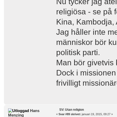
Nu tycker jag atei
religiösa - se på 
Kina, Kambodja, 
Jag håller inte 
människor bör ku
politisk parti.
Man bör givetvis k
Dock i missionen 
frivilligt missionä
SV: Utan religion
Hans
«
Svar #89 skrivet:
januari 19, 2015, 09:27 »
Menzing