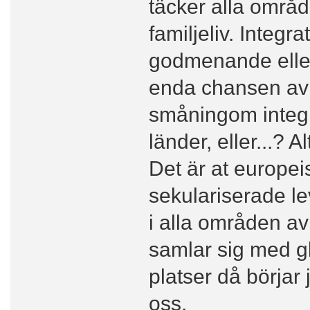
täcker alla områ
familjeliv. Integr
godmenande eller 
enda chansen av 
småningom integr
länder, eller...?
Det är at europei
sekulariserade lev
i alla områden av
samlar sig med g
platser då börja
oss.