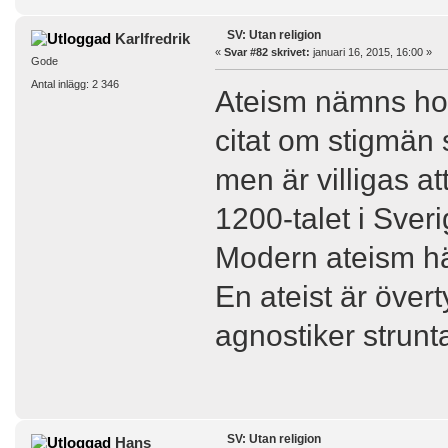
SV: Utan religion
Karlfredrik
«
Svar #82 skrivet:
januari 16, 2015, 16:00 »
Gode
Antal inlägg: 2 346
Ateism nämns hos 
citat om stigmän 
men är villigas at
1200-talet i Sver
Modern ateism hä
En ateist är övert
agnostiker strunta
SV: Utan religion
Hans