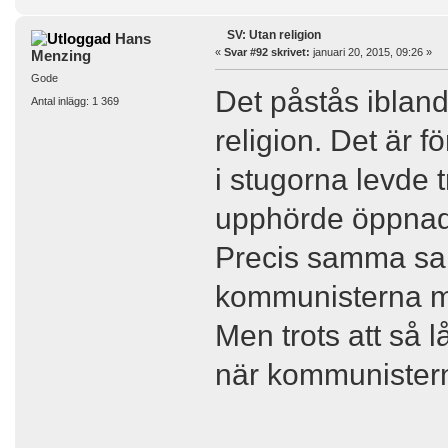
SV: Utan religion
Hans
«
Svar #92 skrivet:
januari 20, 2015, 09:26 »
Menzing
Gode
Det påstås ibland
Antal inlägg: 1 369
religion. Det är f
i stugorna levde t
upphörde öppnad
Precis samma sak
kommunisterna me
Men trots att så 
när kommunistern