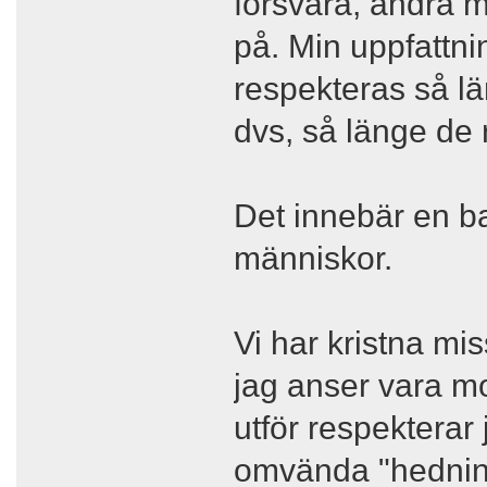
försvara, andra m
på. Min uppfattnin
respekteras så län
dvs, så länge de 
Det innebär en ba
människor.
Vi har kristna mi
jag anser vara m
utför respekterar 
omvända "hedninga