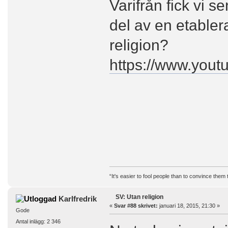
Varifrån fick vi 
del av en etable
religion?
https://www.you
“It's easier to fool people than to convince them
SV: Utan religion
Karlfredrik
«
Svar #88 skrivet:
januari 18, 2015, 21:30 »
Gode
Antal inlägg: 2 346