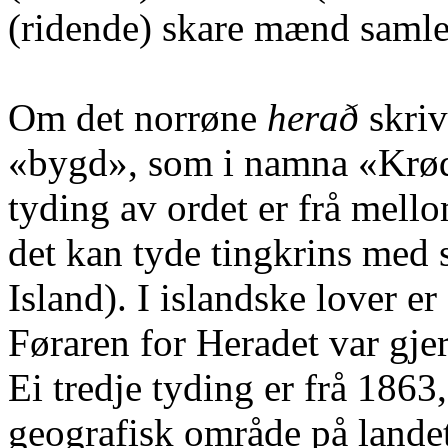
(ridende) skare mænd samle
Om det norrøne
herað
skriv
«bygd», som i namna «Krød
tyding av ordet er frå mell
det kan tyde tingkrins med 
Island). I islandske lover er
Føraren for Heradet var gjer
Ei tredje tyding er frå 1863,
geografisk område på landet