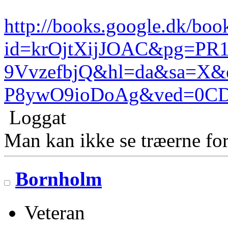
http://books.google.dk/boo
id=krOjtXijJOAC&pg=PR1
9VvzefbjQ&hl=da&sa=X
P8ywO9ioDoAg&ved=0CD8
Loggat
Man kan ikke se træerne for
Bornholm
Veteran