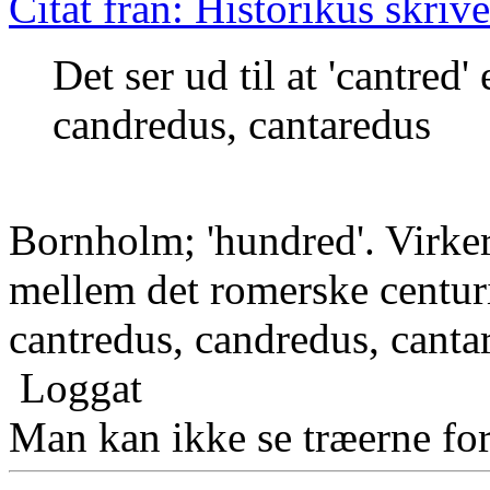
Citat från: Historikus skriv
Det ser ud til at 'cantred'
candredus, cantaredus
Bornholm; 'hundred'. Virker 
mellem det romerske centuri
cantredus, candredus, canta
Loggat
Man kan ikke se træerne for