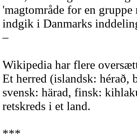
'magtområde for en gruppe m
indgik i Danmarks inddeling
–
Wikipedia har flere oversæt
Et herred (islandsk: hérað,
svensk: härad, finsk: kihla
retskreds i et land.
***