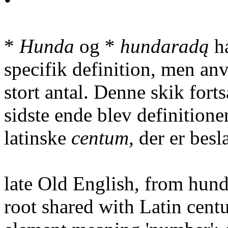
•
*
Hunda
og *
hundaradą
ha
specifik definition, men anv
stort antal. Denne skik fort
sidste ende blev definitione
latinske
centum,
der er besl
late Old English, from hun
root shared with Latin cen