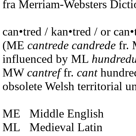
fra Merriam-Websters Dictio
can•tred / kan•tred / or can•
(ME
cantrede candrede
fr.
influenced by ML
hundred
MW
cantref
fr.
cant
hundre
obsolete Welsh territorial u
ME Middle English
ML Medieval Latin