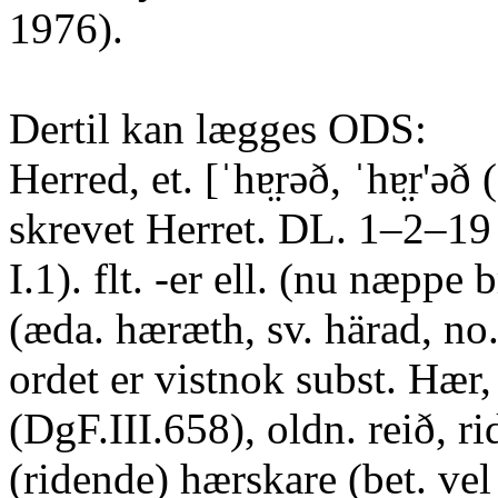
1976).
Dertil kan lægges ODS:
Herred, et. [ˈhɐ̤rəð, ˈhɐ̤r'ə
skrevet Herret. DL. 1–2–19 
I.1). flt. -er ell. (nu næppe
(æda. hæræth, sv. härad, no.
ordet er vistnok subst. Hær,
(DgF.III.658), oldn. reið, ri
(ridende) hærskare (bet. vel