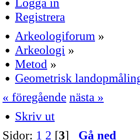
Logga in
Registrera
Arkeologiforum
»
Arkeologi
»
Metod
»
Geometrisk landopmåling
« föregående
nästa »
Skriv ut
Sidor:
1
2
[
3
]
Gå ned