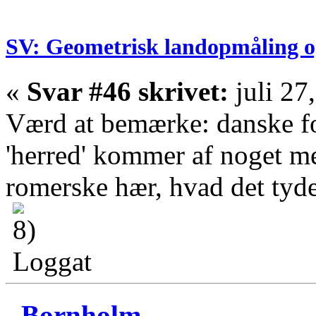
SV: Geometrisk landopmåling o
«
Svar #46 skrivet:
juli 27
Værd at bemærke: danske f
'herred' kommer af noget m
romerske hær, hvad det tyde
Loggat
Bornholm