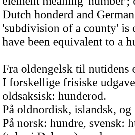
element meaning 'number'; o
Dutch honderd and German 
'subdivision of a county' is 
have been equivalent to a h
Fra oldengelsk til nutidens
I forskellige frisiske udgav
oldsaksisk: hunderod.
På oldnordisk, islandsk, og
På norsk: hundre, svensk: h